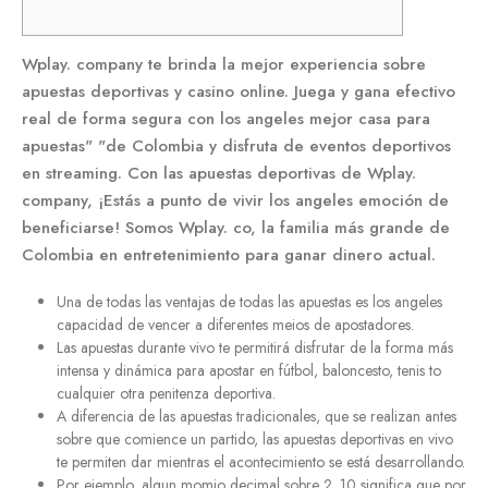
Wplay. company te brinda la mejor experiencia sobre
apuestas deportivas y casino online. Juega y gana efectivo
real de forma segura con los angeles mejor casa para
apuestas" "de Colombia y disfruta de eventos deportivos
en streaming. Con las apuestas deportivas de Wplay.
company, ¡Estás a punto de vivir los angeles emoción de
beneficiarse! Somos Wplay. co, la familia más grande de
Colombia en entretenimiento para ganar dinero actual.
Una de todas las ventajas de todas las apuestas es los angeles
capacidad de vencer a diferentes meios de apostadores.
Las apuestas durante vivo te permitirá disfrutar de la forma más
intensa y dinámica para apostar en fútbol, baloncesto, tenis to
cualquier otra penitenza deportiva.
A diferencia de las apuestas tradicionales, que se realizan antes
sobre que comience un partido, las apuestas deportivas en vivo
te permiten dar mientras el acontecimiento se está desarrollando.
Por ejemplo, algun momio decimal sobre 2. 10 significa que por