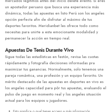
mercados legítimos antes del inicio delete evento. Si eres
un apostador peruano que busca una experiencia más
dinámica, todas las apuestas en listo Perú son los angeles
opción perfecta afin de disfrutar al máximo de tus
deportes favoritos. Meridianbet les ofrece todo como
necesitas para unirte a esta emocionante modalidad y
permanecer la acción en tiempo real.
Apuestas De Tenis Durante Vivo
Sigue todas las estadísticas en festón, revisa las cuotas
rápidamente y fotografía decisiones informadas pra
maximizar tus ganancias. Normalmente, solo tenemos una
pareja romántica, una profesión y un equipo favorito. Un
mérito destacado de las apuestas en deportes en vivo es
los angeles capacidad para pôr tus apuestas, evaluando el
pulso de juego en momento real y los angeles situación
actual para los equipos u jugadores.
Esto significa o qual tienes acceso a más información