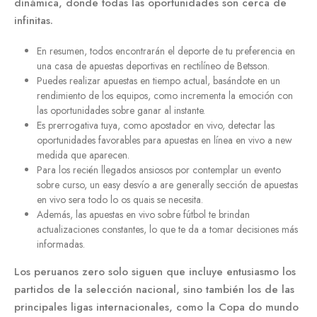
dinámica, donde todas las oportunidades son cerca de
infinitas.
En resumen, todos encontrarán el deporte de tu preferencia en
una casa de apuestas deportivas en rectilíneo de Betsson.
Puedes realizar apuestas en tiempo actual, basándote en un
rendimiento de los equipos, como incrementa la emoción con
las oportunidades sobre ganar al instante.
Es prerrogativa tuya, como apostador en vivo, detectar las
oportunidades favorables para apuestas en línea en vivo a new
medida que aparecen.
Para los recién llegados ansiosos por contemplar un evento
sobre curso, un easy desvío a are generally sección de apuestas
en vivo sera todo lo os quais se necesita.
Además, las apuestas en vivo sobre fútbol te brindan
actualizaciones constantes, lo que te da a tomar decisiones más
informadas.
Los peruanos zero solo siguen que incluye entusiasmo los
partidos de la selección nacional, sino también los de las
principales ligas internacionales, como la Copa do mundo