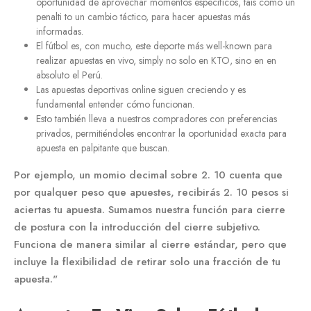
oportunidad de aprovechar momentos específicos, tais como un
penalti to un cambio táctico, para hacer apuestas más
informadas.
El fútbol es, con mucho, este deporte más well-known para
realizar apuestas en vivo, simply no solo en KTO, sino en en
absoluto el Perú.
Las apuestas deportivas online siguen creciendo y es
fundamental entender cómo funcionan.
Esto también lleva a nuestros compradores con preferencias
privados, permitiéndoles encontrar la oportunidad exacta para
apuesta en palpitante que buscan.
Por ejemplo, un momio decimal sobre 2. 10 cuenta que
por qualquer peso que apuestes, recibirás 2. 10 pesos si
aciertas tu apuesta. Sumamos nuestra función para cierre
de postura con la introducción del cierre subjetivo.
Funciona de manera similar al cierre estándar, pero que
incluye la flexibilidad de retirar solo una fracción de tu
apuesta."