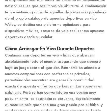
Betsson realiza que sea imposible aburrirte. A continuación
te presentamos pocos de aquellas deportes más populares
de el propio catalogo de apuestas deportivas en vivo.
Wplay. co destina una plataforma optimizada para
dispositivos móviles, como te da voie realizar tus apuestas
deportivas desde su celular.
Cómo Arriesgar En Vivo Durante Deportes
Contamos con deportes en vivo y ligas que abarcan
absolutamente todo el mundo, asegurando que siempre
haya un juego sobre el que dar. Esto también atiende a
nuestros compradores con preferencias privados,
permitiéndoles encontrar are generally oportunidad
exacta de apuesta en festón que buscan. Las apuestas en
palpitante Perú se han convertido en una opción muy
popular entre los apostadores peruanos, especialmente
durante un país que tiene una gran pasión por el fútbol y