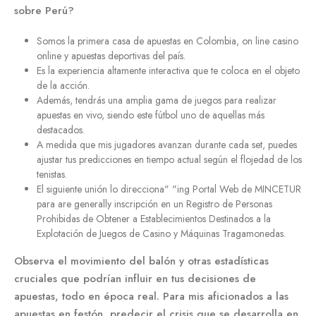
sobre Perú?
Somos la primera casa de apuestas en Colombia, on line casino
online y apuestas deportivas del país.
Es la experiencia altamente interactiva que te coloca en el objeto
de la acción.
Además, tendrás una amplia gama de juegos para realizar
apuestas en vivo, siendo este fútbol uno de aquellas más
destacados.
A medida que mis jugadores avanzan durante cada set, puedes
ajustar tus predicciones en tiempo actual según el flojedad de los
tenistas.
El siguiente unión lo direcciona" "ing Portal Web de MINCETUR
para are generally inscripción en un Registro de Personas
Prohibidas de Obtener a Establecimientos Destinados a la
Explotación de Juegos de Casino y Máquinas Tragamonedas.
Observa el movimiento del balón y otras estadísticas
cruciales que podrían influir en tus decisiones de
apuestas, todo en época real. Para mis aficionados a las
apuestas en festón, predecir el crisis que se desarrolla en