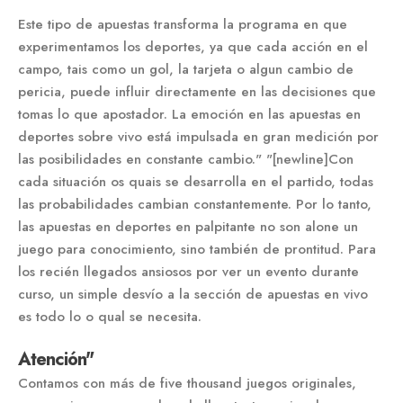
Este tipo de apuestas transforma la programa en que
experimentamos los deportes, ya que cada acción en el
campo, tais como un gol, la tarjeta o algun cambio de
pericia, puede influir directamente en las decisiones que
tomas lo que apostador. La emoción en las apuestas en
deportes sobre vivo está impulsada en gran medición por
las posibilidades en constante cambio." "[newline]Con
cada situación os quais se desarrolla en el partido, todas
las probabilidades cambian constantemente. Por lo tanto,
las apuestas en deportes en palpitante no son alone un
juego para conocimiento, sino también de prontitud. Para
los recién llegados ansiosos por ver un evento durante
curso, un simple desvío a la sección de apuestas en vivo
es todo lo o qual se necesita.
Atención"
Contamos con más de five thousand juegos originales,