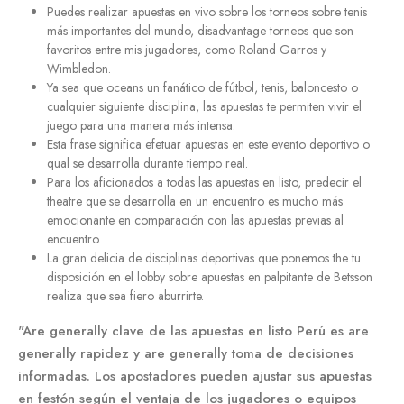
Puedes realizar apuestas en vivo sobre los torneos sobre tenis
más importantes del mundo, disadvantage torneos que son
favoritos entre mis jugadores, como Roland Garros y
Wimbledon.
Ya sea que oceans un fanático de fútbol, tenis, baloncesto o
cualquier siguiente disciplina, las apuestas te permiten vivir el
juego para una manera más intensa.
Esta frase significa efetuar apuestas en este evento deportivo o
qual se desarrolla durante tiempo real.
Para los aficionados a todas las apuestas en listo, predecir el
theatre que se desarrolla en un encuentro es mucho más
emocionante en comparación con las apuestas previas al
encuentro.
La gran delicia de disciplinas deportivas que ponemos the tu
disposición en el lobby sobre apuestas en palpitante de Betsson
realiza que sea fiero aburrirte.
"Are generally clave de las apuestas en listo Perú es are
generally rapidez y are generally toma de decisiones
informadas. Los apostadores pueden ajustar sus apuestas
en festón según el ventaja de los jugadores o equipos