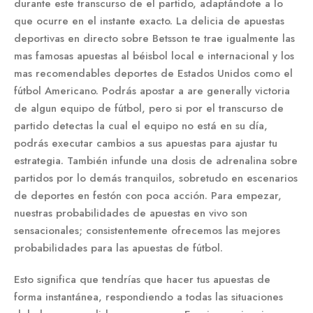
durante este transcurso de el partido, adaptándote a lo
que ocurre en el instante exacto. La delicia de apuestas
deportivas en directo sobre Betsson te trae igualmente las
mas famosas apuestas al béisbol local e internacional y los
mas recomendables deportes de Estados Unidos como el
fútbol Americano. Podrás apostar a are generally victoria
de algun equipo de fútbol, pero si por el transcurso de
partido detectas la cual el equipo no está en su día,
podrás executar cambios a sus apuestas para ajustar tu
estrategia. También infunde una dosis de adrenalina sobre
partidos por lo demás tranquilos, sobretudo en escenarios
de deportes en festón con poca acción. Para empezar,
nuestras probabilidades de apuestas en vivo son
sensacionales; consistentemente ofrecemos las mejores
probabilidades para las apuestas de fútbol.
Esto significa que tendrías que hacer tus apuestas de
forma instantánea, respondiendo a todas las situaciones