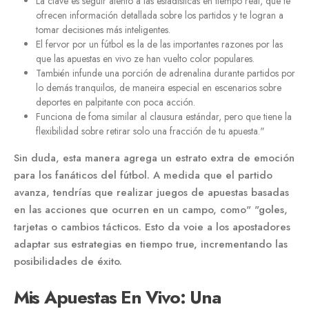
La clave es seguir atento a las estadísticas en tiempo real, que te
ofrecen información detallada sobre los partidos y te logran a
tomar decisiones más inteligentes.
El fervor por un fútbol es la de las importantes razones por las
que las apuestas en vivo ze han vuelto color populares.
También infunde una porción de adrenalina durante partidos por
lo demás tranquilos, de maneira especial en escenarios sobre
deportes en palpitante con poca acción.
Funciona de foma similar al clausura estándar, pero que tiene la
flexibilidad sobre retirar solo una fracción de tu apuesta."
Sin duda, esta manera agrega un estrato extra de emoción
para los fanáticos del fútbol. A medida que el partido
avanza, tendrías que realizar juegos de apuestas basadas
en las acciones que ocurren en un campo, como" "goles,
tarjetas o cambios tácticos. Esto da voie a los apostadores
adaptar sus estrategias en tiempo true, incrementando las
posibilidades de éxito.
Mis Apuestas En Vivo: Una