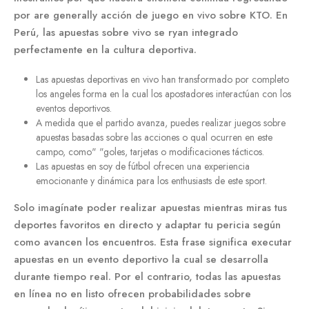
por are generally acción de juego en vivo sobre KTO. En
Perú, las apuestas sobre vivo se ryan integrado
perfectamente en la cultura deportiva.
Las apuestas deportivas en vivo han transformado por completo
los angeles forma en la cual los apostadores interactúan con los
eventos deportivos.
A medida que el partido avanza, puedes realizar juegos sobre
apuestas basadas sobre las acciones o qual ocurren en este
campo, como" "goles, tarjetas o modificaciones tácticos.
Las apuestas en soy de fútbol ofrecen una experiencia
emocionante y dinámica para los enthusiasts de este sport.
Solo imagínate poder realizar apuestas mientras miras tus
deportes favoritos en directo y adaptar tu pericia según
como avancen los encuentros. Esta frase significa executar
apuestas en un evento deportivo la cual se desarrolla
durante tiempo real. Por el contrario, todas las apuestas
en línea no en listo ofrecen probabilidades sobre