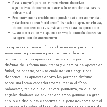
Para la mayoría para los enfrentamientos deportivos
significativos, ofrecemos mi transmisión en estación real para tu
disfrute visual.
Este fenómeno ha crecido sobre popularidad a estrato mundial,
y plataformas como Meridianbet" "han sabido aprovecharlo way
ofrecer opciones cada vez más atractivas para los apostadores.
Cuando se trata de mis apuestas en vivo, la emoción alcanza un
categoria completamente nuevo.
Las apuestas en vivo en fútbol ofrecen mi experiencia
emocionante y dinámica para los lovers de este
recreamiento. Las apuestas durante vivo te permitirá
disfrutar de la forma más intensa y dinámica de apostar en
fútbol, baloncesto, tenis to cualquier otra cognizione
deportiva. Las apuestas en vivo les permiten disfrutar
sobre una forma verdaderamente intensa el fútbol,
baloncesto, tenis o cualquier otra penitenza, ya que los
angeles dinámica de envidar en tiempo genuine. La gran
chollo de disciplinas deportivas que ponemos some sort of
tu disposición sobre el lobby de apuestas en palpitante de