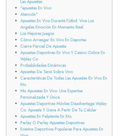
Las Apuestas
"apuestas En Vivo
Atención"
Apuestas En Vivo Durante Fútbol: Vive Los
Angeles Emoción En Momento Real
Los Mejores Juegos
Cómo Arriesgar En Vivo En Deportes
Cierre Parcial De Apuesta
Apuestas Deportivas En Vivo Y Casino Online En
Wplay Co
Probabilidades Dinámicas
Apuestas De Tenis Sobre Vivo
Características De Todas Las Apuestas En Vivo En
Kto
Mis Apuestas En Vivo: Una Expertise
Personalizada Y Única
Apuestas Deportivas Móviles Disadvantage Wplay
Co: Apuesta Y Gana A Partir De Tu Celular
Apuestas En Palpitante En Kto
Parlay O Parley Apuestas Deportivas
Eventos Deportivos Populares Para Apuestas En
Vivo