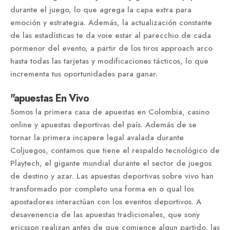
durante el juego, lo que agrega la capa extra para
emoción y estrategia. Además, la actualización constante
de las estadísticas te da voie estar al parecchio de cada
pormenor del evento, a partir de los tiros approach arco
hasta todas las tarjetas y modificaciones tácticos, lo que
incrementa tus oportunidades para ganar.
"apuestas En Vivo
Somos la primera casa de apuestas en Colombia, casino
online y apuestas deportivas del país. Además de se
tornar la primera incapere legal avalada durante
Coljuegos, contamos que tiene el respaldo tecnológico de
Playtech, el gigante mundial durante el sector de juegos
de destino y azar. Las apuestas deportivas sobre vivo han
transformado por completo una forma en o qual los
apostadores interactúan con los eventos deportivos. A
desavenencia de las apuestas tradicionales, que sony
ericsson realizan antes de que comience algun partido, las