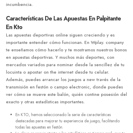
incumbencia.
Características De Las Apuestas En Palpitante
En Kto
Las apuestas deportivas online siguen creciendo y es
importante entender cómo funcionan. En Wplay. company
te enseñamos cómo hacerlo y te mostramos nuestros bonos
en apuestas deportivas. Y muchos más deportes, con
mercados variados para nominar desde la sencillez de tu
locuinta o apostar on the internet desde tu celular.
Además, puedes arrancar los juegos a new través de la
transmisión en festón o campo electronic, donde puedes
ver cómo se mueve este balón, quién contine posesión del
exacto y otras estadísticas importantes.
En KTO, hemos seleccionado la serie de características
destacadas para mejorar tu experiencia de juego, facilitando
todas las apuestas en festón.