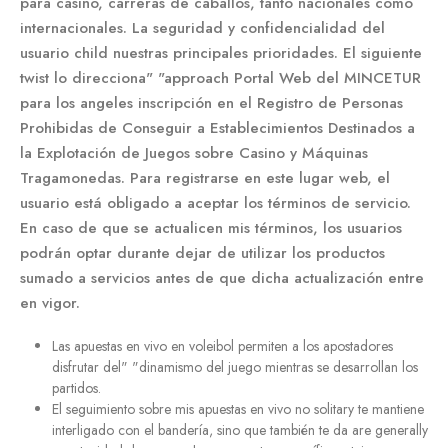
para casino, carreras de caballos, tanto nacionales como
internacionales. La seguridad y confidencialidad del
usuario child nuestras principales prioridades. El siguiente
twist lo direcciona" "approach Portal Web del MINCETUR
para los angeles inscripción en el Registro de Personas
Prohibidas de Conseguir a Establecimientos Destinados a
la Explotación de Juegos sobre Casino y Máquinas
Tragamonedas. Para registrarse en este lugar web, el
usuario está obligado a aceptar los términos de servicio.
En caso de que se actualicen mis términos, los usuarios
podrán optar durante dejar de utilizar los productos
sumado a servicios antes de que dicha actualización entre
en vigor.
Las apuestas en vivo en voleibol permiten a los apostadores
disfrutar del" "dinamismo del juego mientras se desarrollan los
partidos.
El seguimiento sobre mis apuestas en vivo no solitary te mantiene
interligado con el bandería, sino que también te da are generally