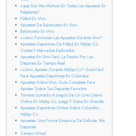
¿qué Son Mis Momios En Todas Las Apuestas En
Palpitante?
Fútbol En Vivo
Apuestas De Baloncesto En Vivo
Baloncesto En Vivo
¿cómo Funcionan Las Apuestas Durante Vivo?
Apuestas Deportivas De Fútbol En Wplay Co:
Cuotas Y Mercados Explicados
Apuestas En Vivo Perú: La Pasión Por Los
Deportes En Tiempo Real
¿cómo Apostar Durante Wplay Co? Guía Fácil
Para Apuestas Deportivas En Colombia
Apuestas Sobre Vivo: Guía Completa Para
Apostar Sobre Tus Deportes Favoritos
Torneos Sumado A Juegos De On Line Casino
Online En Wplay Co: Juega Y Gana En Grande
Apuestas Deportivas Online Sobre Colombia -
Wplay Co
Apuestas: Una Forma Dinámica De Disfrutar Mis
Deportes
Campo Virtual