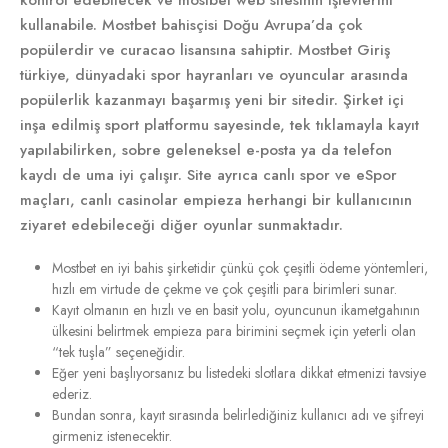
kontrol edebilecek ve mostbet web sitesinin işlevlerini
kullanabile. Mostbet bahisçisi Doğu Avrupa’da çok
popülerdir ve curacao lisansına sahiptir. Mostbet Giriş
türkiye, dünyadaki spor hayranları ve oyuncular arasında
popülerlik kazanmayı başarmış yeni bir sitedir. Şirket içi
inşa edilmiş sport platformu sayesinde, tek tıklamayla kayıt
yapılabilirken, sobre geleneksel e-posta ya da telefon
kaydı de uma iyi çalışır. Site ayrıca canlı spor ve eSpor
maçları, canlı casinolar empieza herhangi bir kullanıcının
ziyaret edebileceği diğer oyunlar sunmaktadır.
Mostbet en iyi bahis şirketidir çünkü çok çeşitli ödeme yöntemleri,
hızlı em virtude de çekme ve çok çeşitli para birimleri sunar.
Kayıt olmanın en hızlı ve en basit yolu, oyuncunun ikametgahının
ülkesini belirtmek empieza para birimini seçmek için yeterli olan
“tek tuşla” seçeneğidir.
Eğer yeni başlıyorsanız bu listedeki slotlara dikkat etmenizi tavsiye
ederiz.
Bundan sonra, kayıt sırasında belirlediğiniz kullanıcı adı ve şifreyi
girmeniz istenecektir.