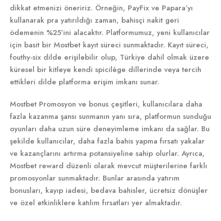
dikkat etmenizi öneririz. Örneğin, PayFix ve Papara’yı
kullanarak pra yatırıldığı zaman, bahisçi nakit geri
ödemenin %25’ini alacaktır. Platformumuz, yeni kullanıcılar
için basit bir Mostbet kayıt süreci sunmaktadır. Kayıt süreci,
fouthy-six dilde erişilebilir olup, Türkiye dahil olmak üzere
küresel bir kitleye kendi spicilège dillerinde veya tercih
ettikleri dilde platforma erişim imkanı sunar.
Mostbet Promosyon ve bonus çeşitleri, kullanıcılara daha
fazla kazanma şansı sunmanın yanı sıra, platformun sunduğu
oyunları daha uzun süre deneyimleme imkanı da sağlar. Bu
şekilde kullanıcılar, daha fazla bahis yapma fırsatı yakalar
ve kazançlarını artırma potansiyeline sahip olurlar. Ayrıca,
Mostbet reward düzenli olarak mevcut müşterilerine farklı
promosyonlar sunmaktadır. Bunlar arasında yatırım
bonusları, kayıp iadesi, bedava bahisler, ücretsiz dönüşler
ve özel etkinliklere katılım fırsatları yer almaktadır.