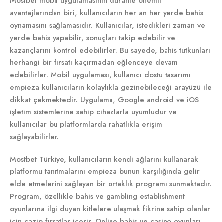
Mostbet mobil uygulamasının durante önemli
avantajlarından biri, kullanıcıların her an her yerde bahis
oynamasını sağlamasıdır. Kullanıcılar, istedikleri zaman ve
yerde bahis yapabilir, sonuçları takip edebilir ve
kazançlarını kontrol edebilirler. Bu sayede, bahis tutkunları
herhangi bir fırsatı kaçırmadan eğlenceye devam
edebilirler. Mobil uygulaması, kullanıcı dostu tasarımı
empieza kullanıcıların kolaylıkla gezinebileceği arayüzü ile
dikkat çekmektedir. Uygulama, Google android ve iOS
işletim sistemlerine sahip cihazlarla uyumludur ve
kullanıcılar bu platformlarda rahatlıkla erişim
sağlayabilirler.
Mostbet Türkiye, kullanıcıların kendi ağlarını kullanarak
platformu tanıtmalarını empieza bunun karşılığında gelir
elde etmelerini sağlayan bir ortaklık programı sunmaktadır.
Program, özellikle bahis ve gambling establishment
oyunlarına ilgi duyan kitlelere ulaşmak fikrine sahip olanlar
için cazip fırsatlar içerir. Online bahis ve casino oyunları