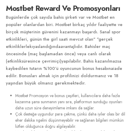
Mostbet Reward Ve Promosyonları
Bugünlerde çok sayıda bahis şirketi var ve Mostbet en
popüler olanlardan biri. Mostbet birkaç yıldır faaliyette ve
birçok müşterinin güvenini kazanmayı başardı. Sanal spor
etkinlikleri, günün the girl saati mevcut olan" "gerçek
etkinliklerlekıyaslandığındaavantajlıdır. Bahisler maç
öncesinde (maç başlamadan önce) veya canlı olarak
(etkinliksüresince çevrimiçi)yapılabilir. Bahis kazanılmazsa
kaybedilen tutarın %100’ü oyuncunun bonus hesabınaiade
edilir. Bonusları almak için profilinizi doldurmanız ve 18
yaşından büyük olmanız gerekmektedir.
Mostbet Promosyon ve bonus çeşitleri, kullanıcılara daha fazla
kazanma şansı sunmanın yanı sıra, platformun sunduğu oyunları
daha uzun süre deneyimleme imkanı da sağlar.
Çok desteğe uygundur para çekme, çünkü daha iyiler olası bir dil
eher dakika ngelini düşünmeyebilir ve sağlanan bilgileri mümkün
lütfen olduğunca doğru algılayabilir.