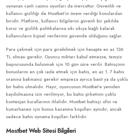
oynanan canlı casino oyunları da mevcuttur. Güvenlik ve
kullanıcı gizliliği de Mostbet’in önem verdiği konulardan
biridir. Platform, kullanıcı bilgilerini güvenli bir şekilde
korur ve gizlilik politikalarına sıkı sıkıya bağlı kalarak
kullanıcıların kişisel verilerinin güvende olduğunu sağlar.
Para çekmek için para girebilmek için hesapta en az 136
TL olması gerekir. Oyuncu miktarı kabul etmezse, temyiz
başvurusunda bulunmak için 10 gün süre verilir. Bahisçinin
bonuslarını en çok iade etmek için bahis, en az 1. 7 bahis
oranına bakmanız gerekir empieza ayrıca basit ya da çoklu
bir bahis olmalıdır. Hayır, oyuncunun Mostbet’e yeniden
kaydolmasına izin verilmiyor, bu bahis şirketinin çoklu
kontenjan kurallarının ihlalidir. Mostbet bahisçi ofisi ve
kumarhanesi için bonus kazanma koşulları aynıdır, ancak
sadece bahis oynama koşulları farklıdır.
Mostbet Web Sitesi Bilgileri