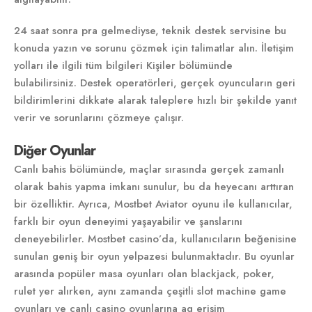
24 saat sonra pra gelmediyse, teknik destek servisine bu
konuda yazın ve sorunu çözmek için talimatlar alın. İletişim
yolları ile ilgili tüm bilgileri Kişiler bölümünde
bulabilirsiniz. Destek operatörleri, gerçek oyuncuların geri
bildirimlerini dikkate alarak taleplere hızlı bir şekilde yanıt
verir ve sorunlarını çözmeye çalışır.
Diğer Oyunlar
Canlı bahis bölümünde, maçlar sırasında gerçek zamanlı
olarak bahis yapma imkanı sunulur, bu da heyecanı arttıran
bir özelliktir. Ayrıca, Mostbet Aviator oyunu ile kullanıcılar,
farklı bir oyun deneyimi yaşayabilir ve şanslarını
deneyebilirler. Mostbet casino’da, kullanıcıların beğenisine
sunulan geniş bir oyun yelpazesi bulunmaktadır. Bu oyunlar
arasında popüler masa oyunları olan blackjack, poker,
rulet yer alırken, aynı zamanda çeşitli slot machine game
oyunları ve canlı casino oyunlarına ag erişim