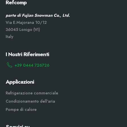
Refcomp
parte di Fujian Snowman Co., Ltd.
Via E.Majorana 10/12
36045 Lonigo (VI)
Italy
I Nostri Riferimenti
+39 0444 726726
Applicazioni
Refrigerazione commerciale
Condizionamento dell'aria
Pompe di calore
Seguici su