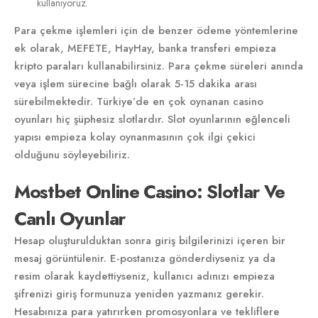
kullanıyoruz.
Para çekme işlemleri için de benzer ödeme yöntemlerine
ek olarak, MEFETE, HayHay, banka transferi empieza
kripto paraları kullanabilirsiniz. Para çekme süreleri anında
veya işlem sürecine bağlı olarak 5-15 dakika arası
sürebilmektedir. Türkiye’de en çok oynanan casino
oyunları hiç şüphesiz slotlardır. Slot oyunlarının eğlenceli
yapısı empieza kolay oynanmasının çok ilgi çekici
olduğunu söyleyebiliriz.
Mostbet Online Casino: Slotlar Ve
Canlı Oyunlar
Hesap oluşturulduktan sonra giriş bilgilerinizi içeren bir
mesaj görüntülenir. E-postanıza gönderdiyseniz ya da
resim olarak kaydettiyseniz, kullanıcı adınızı empieza
şifrenizi giriş formunuza yeniden yazmanız gerekir.
Hesabınıza para yatırırken promosyonlara ve tekliflere