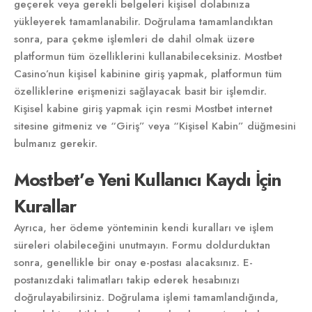
geçerek veya gerekli belgeleri kişisel dolabınıza
yükleyerek tamamlanabilir. Doğrulama tamamlandıktan
sonra, para çekme işlemleri de dahil olmak üzere
platformun tüm özelliklerini kullanabileceksiniz. Mostbet
Casino’nun kişisel kabinine giriş yapmak, platformun tüm
özelliklerine erişmenizi sağlayacak basit bir işlemdir.
Kişisel kabine giriş yapmak için resmi Mostbet internet
sitesine gitmeniz ve “Giriş” veya “Kişisel Kabin” düğmesini
bulmanız gerekir.
Mostbet’e Yeni Kullanıcı Kaydı İçin
Kurallar
Ayrıca, her ödeme yönteminin kendi kuralları ve işlem
süreleri olabileceğini unutmayın. Formu doldurduktan
sonra, genellikle bir onay e-postası alacaksınız. E-
postanızdaki talimatları takip ederek hesabınızı
doğrulayabilirsiniz. Doğrulama işlemi tamamlandığında,