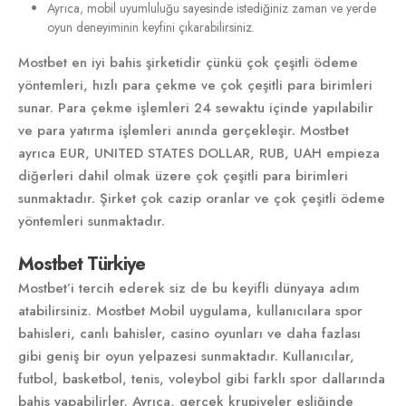
Ayrıca, mobil uyumluluğu sayesinde istediğiniz zaman ve yerde
oyun deneyiminin keyfini çıkarabilirsiniz.
Mostbet en iyi bahis şirketidir çünkü çok çeşitli ödeme
yöntemleri, hızlı para çekme ve çok çeşitli para birimleri
sunar. Para çekme işlemleri 24 sewaktu içinde yapılabilir
ve para yatırma işlemleri anında gerçekleşir. Mostbet
ayrıca EUR, UNITED STATES DOLLAR, RUB, UAH empieza
diğerleri dahil olmak üzere çok çeşitli para birimleri
sunmaktadır. Şirket çok cazip oranlar ve çok çeşitli ödeme
yöntemleri sunmaktadır.
Mostbet Türkiye
Mostbet’i tercih ederek siz de bu keyifli dünyaya adım
atabilirsiniz. Mostbet Mobil uygulama, kullanıcılara spor
bahisleri, canlı bahisler, casino oyunları ve daha fazlası
gibi geniş bir oyun yelpazesi sunmaktadır. Kullanıcılar,
futbol, ​​basketbol, ​​tenis, voleybol gibi farklı spor dallarında
bahis yapabilirler. Ayrıca, gerçek krupiyeler eşliğinde