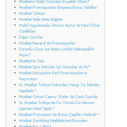
Mostbet’e Mobil Cihazdan Erişebilir Miyim?
Mostbet Promosyonları Empieza Bonus Teklifleri
Mostbet Türkiye
Mostbet Web Sitesi Bilgileri
Mobil Uygulamada Oturum Açma Ve Kayıt Olma
Özellikleri
Diğer Oyunlar
Mostbet Reward Ve Promosyonları
Sorumlu Oyun İçin Bahis Limitleri Belirleyebilir
Miyim?
Mostbet’te Toto
Mostbet Spor Bahisleri Için Bonuslar Va Mı?
Mostbet Bahisçisinin Karlı Promosyonlarını
Kaçırmayın:
Q: Mostbet Türkiye Üzerinden Hangi Tür Bahisler
Yapılabilir?
Mostbet Online Casino: Slotlar Ve Canlı Oyunlar
Q: Mostbet Türkiye'de Em Virtude De Yatırma
Işlemleri Nasıl Yapılır?
Mostbet Promosyon Ve Bonus Çeşitleri Nelerdir?
Mostbet Gambling Establishment Bonusları
Mostbet Pra Çekme