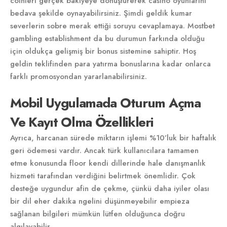
coinleri gerçek bakiyeye dönüştürerek casino oyunlarını
bedava şekilde oynayabilirsiniz. Şimdi geldik kumar
severlerin sobre merak ettiği soruyu cevaplamaya. Mostbet
gambling establishment da bu durumun farkında olduğu
için oldukça gelişmiş bir bonus sistemine sahiptir. Hoş
geldin teklifinden para yatırma bonuslarına kadar onlarca
farklı promosyondan yararlanabilirsiniz.
Mobil Uygulamada Oturum Açma
Ve Kayıt Olma Özellikleri
Ayrıca, harcanan sürede miktarın işlemi %10’luk bir haftalık
geri ödemesi vardır. Ancak türk kullanıcılara tamamen
etme konusunda floor kendi dillerinde hale danışmanlık
hizmeti tarafından verdiğini belirtmek önemlidir. Çok
desteğe uygundur afin de çekme, çünkü daha iyiler olası
bir dil eher dakika ngelini düşünmeyebilir empieza
sağlanan bilgileri mümkün lütfen olduğunca doğru
algılayabilir.