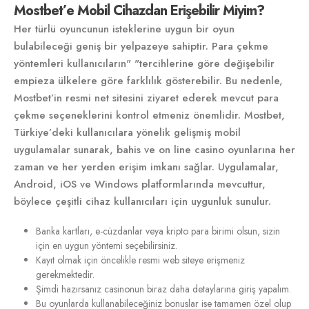
Mostbet’e Mobil Cihazdan Erişebilir Miyim?
Her türlü oyuncunun isteklerine uygun bir oyun
bulabileceği geniş bir yelpazeye sahiptir. Para çekme
yöntemleri kullanıcıların" "tercihlerine göre değişebilir
empieza ülkelere göre farklılık gösterebilir. Bu nedenle,
Mostbet’in resmi net sitesini ziyaret ederek mevcut para
çekme seçeneklerini kontrol etmeniz önemlidir. Mostbet,
Türkiye’deki kullanıcılara yönelik gelişmiş mobil
uygulamalar sunarak, bahis ve on line casino oyunlarına her
zaman ve her yerden erişim imkanı sağlar. Uygulamalar,
Android, iOS ve Windows platformlarında mevcuttur,
böylece çeşitli cihaz kullanıcıları için uygunluk sunulur.
Banka kartları, e-cüzdanlar veya kripto para birimi olsun, sizin
için en uygun yöntemi seçebilirsiniz.
Kayıt olmak için öncelikle resmi web siteye erişmeniz
gerekmektedir.
Şimdi hazırsanız casinonun biraz daha detaylarına giriş yapalım.
Bu oyunlarda kullanabileceğiniz bonuslar ise tamamen özel olup