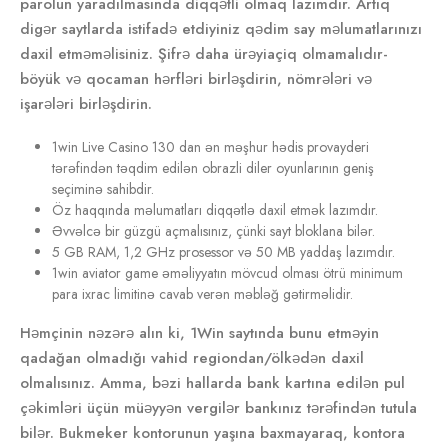
parolun yaradılmasında diqqətli olmaq lazımdır. Artıq
digər saytlarda istifadə etdiyiniz qədim say məlumatlarınızı
daxil etməməlisiniz. Şifrə daha ürəyiaçiq olmamalıdır-
böyük və qocaman hərfləri birləşdirin, nömrələri və
işarələri birləşdirin.
1win Live Casino 130 dan ən məşhur hədis provayderi
tərəfindən təqdim edilən obrazli diler oyunlarının geniş
seçiminə sahibdir.
Öz haqqında məlumatları diqqətlə daxil etmək lazımdır.
Əvvəlcə bir güzgü açmalısınız, çünki sayt bloklana bilər.
5 GB RAM, 1,2 GHz prosessor və 50 MB yaddaş lazımdır.
1win aviator game əməliyyatın mövcud olması ötrü minimum
para ixrac limitinə cavab verən məbləğ gətirməlidir.
Həmçinin nəzərə alın ki, 1Win saytında bunu etməyin
qadağan olmadığı vahid regiondan/ölkədən daxil
olmalısınız. Amma, bəzi hallarda bank kartına edilən pul
çəkimləri üçün müəyyən vergilər bankınız tərəfindən tutula
bilər. Bukmeker kontorunun yaşına baxmayaraq, kontora