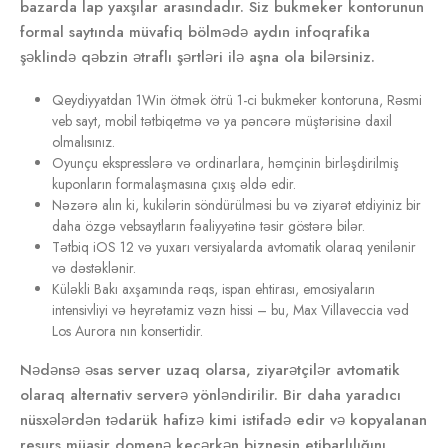
bazarda lap yaxşılar arasındadır. Siz bukmeker kontorunun
formal saytında müvafiq bölmədə aydın infoqrafika
şəklində qəbzin ətraflı şərtləri ilə aşna ola bilərsiniz.
Qeydiyyatdan 1Win ötmək ötrü 1-ci bukmeker kontoruna, Rəsmi
veb sayt, mobil tətbiqetmə və ya pəncərə müştərisinə daxil
olmalısınız.
Oyunçu ekspresslərə və ordinarlara, həmçinin birləşdirilmiş
kuponların formalaşmasına çıxış əldə edir.
Nəzərə alın ki, kukilərin söndürülməsi bu və ziyarət etdiyiniz bir
daha özgə vebsaytların fəaliyyətinə təsir göstərə bilər.
Tətbiq iOS 12 və yuxarı versiyalarda avtomatik olaraq yenilənir
və dəstəklənir.
Küləkli Bakı axşamında rəqs, ispan ehtirası, emosiyaların
intensivliyi və heyrətamiz vəzn hissi – bu, Max Villaveccia vəd
Los Aurora nın konsertidir.
Nədənsə əsas server uzaq olarsa, ziyarətçilər avtomatik
olaraq alternativ serverə yönləndirilir. Bir daha yaradıcı
nüsxələrdən tədarük hafizə kimi istifadə edir və kopyalanan
resurs müasir domenə keçərkən biznesin etibarlılığını