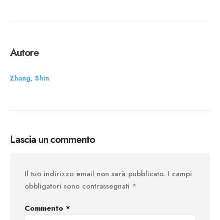
Autore
Zhang, Shin
Lascia un commento
Il tuo indirizzo email non sarà pubblicato.
I campi
obbligatori sono contrassegnati
*
Commento
*