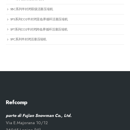
SBC系列半封闭双级活塞压缩机
SPS系列CO2半封闭亚临界循环活塞压缩机
SPT系列CO2半封闭跨临界循环活塞压缩机
SPC系列半封闭活塞压缩机
Refcomp
parte di Fujian Snowman Co., Ltd.
Via E.Majorana 10/12