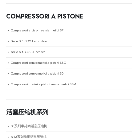
COMPRESSORI A PISTONE
Compressori a pistoni semiermetici SP
Serie SPT CO2 transcritico
Serie SPS CO2 subcritico
Compressori semiermetici a pistoni SBC
Compressori semiermetici a pistoni SB
Compressori marini a pistoni semiermetici SPM
活塞压缩机系列
SP系列半封闭活塞压缩机
SPM系列船用活塞压缩机