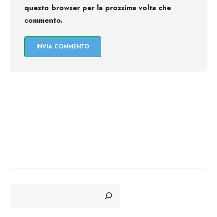
questo browser per la prossima volta che
commento.
CERCA