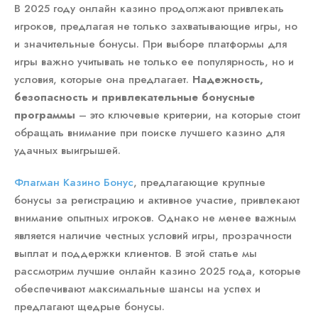
В 2025 году онлайн казино продолжают привлекать
игроков, предлагая не только захватывающие игры, но
и значительные бонусы. При выборе платформы для
игры важно учитывать не только ее популярность, но и
условия, которые она предлагает.
Надежность,
безопасность и привлекательные бонусные
программы
– это ключевые критерии, на которые стоит
обращать внимание при поиске лучшего казино для
удачных выигрышей.
Флагман Казино Бонус
, предлагающие крупные
бонусы за регистрацию и активное участие, привлекают
внимание опытных игроков. Однако не менее важным
является наличие честных условий игры, прозрачности
выплат и поддержки клиентов. В этой статье мы
рассмотрим лучшие онлайн казино 2025 года, которые
обеспечивают максимальные шансы на успех и
предлагают щедрые бонусы.