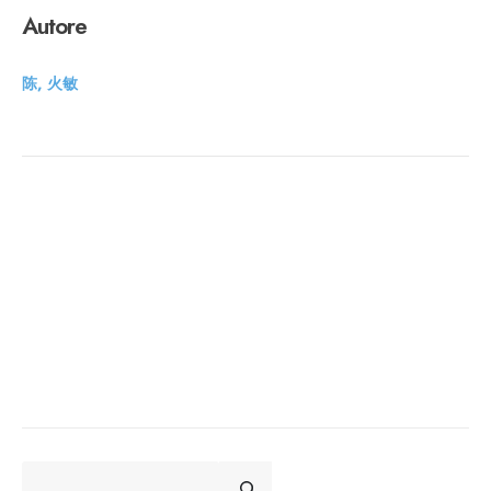
Autore
陈, 火敏
CERCA