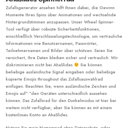
Zufallsgenerator ansehen hilft Ihnen dabei, die Gewinn
Momente Ihres Spins über Animationen und wechselnde
Hintergrundstimmen anzupassen. Unser Wheel Spinner-
Tool verfügt über robuste Sicherheitsfunktionen,
einschließlich Verschlüsselungstechnologie, um vertrauliche
Informationen wie Benutzernamen, Passwörter,
Teilnehmernamen und Bilder über schützen. Seien Sie
versichert, Ihre Daten bleiben sicher und vertraulich. Wir
diskriminieren nicht bei AhaSlides
Sie können
beliebige ausländische Signal eingeben oder beliebige
kopierte Emojis throughout das Zufallsauswahlrad
einfügen. Beachten Sie, wenn ausländische Zeichen und
Emojis auf" "den Geräten unterschiedlich aussehen
können. Das Zufallsrad für den Dunkelmodus ist hier bei
weitem nicht verfügbar, aber Sie können es mit einem
kostenloses Konto an AhaSlides.
Nutzen Sie mein Namensrad ohne Datenschutz- oder