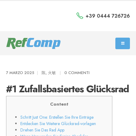
+39 0444 726726
7 MARZO 2025
陈, 火敏
0 COMMENTI
#1 Zufallsbasiertes Glücksrad
Content
Schritt Just One: Erstellen Sie Ihre Einträge
Entdecken Sie Weitere Glücksrad-vorlagen
Drehen Sie Das Rad App