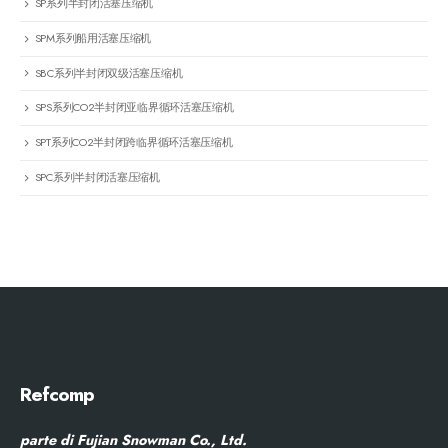
SP系列半封闭活塞压缩机
SPM系列船用活塞压缩机
SBC系列半封闭双级活塞压缩机
SPS系列CO2半封闭亚临界循环活塞压缩机
SPT系列CO2半封闭跨临界循环活塞压缩机
SPC系列半封闭活塞压缩机
Refcomp
parte di Fujian Snowman Co., Ltd.