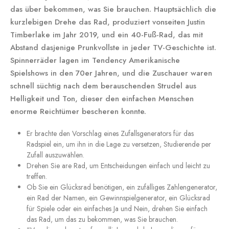
das über bekommen, was Sie brauchen. Hauptsächlich die
kurzlebigen Drehe das Rad, produziert vonseiten Justin
Timberlake im Jahr 2019, und ein 40-Fuß-Rad, das mit
Abstand dasjenige Prunkvollste in jeder TV-Geschichte ist.
Spinnerräder lagen im Tendency Amerikanische
Spielshows in den 70er Jahren, und die Zuschauer waren
schnell süchtig nach dem berauschenden Strudel aus
Helligkeit und Ton, dieser den einfachen Menschen
enorme Reichtümer bescheren konnte.
Er brachte den Vorschlag eines Zufallsgenerators für das
Radspiel ein, um ihn in die Lage zu versetzen, Studierende per
Zufall auszuwählen.
Drehen Sie are Rad, um Entscheidungen einfach und leicht zu
treffen.
Ob Sie ein Glücksrad benötigen, ein zufälliges Zahlengenerator,
ein Rad der Namen, ein Gewinnspielgenerator, ein Glücksrad
für Spiele oder ein einfaches Ja und Nein, drehen Sie einfach
das Rad, um das zu bekommen, was Sie brauchen.