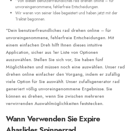
"Von diesen benutzerfreundliches rad drehen online – für
unvoreingenommene, fehlerfreie Entscheidungen.
Wir waren von seiner Idee begeistert und haben jetzt mit der
Traktat begonnen.
"Dein benutzerfreundliches rad drehen online – für
unvoreingenommene, fehlerfreie Entscheidungen. Mit
einem einfachen Dreh hilft Ihnen dieses intuitive
Application, sicher aus 1er Liste von Optionen
auszuwählen. Stellen Sie sich vor, Sie haben fünf
Möglichkeiten und müssen noch eine auswählen. Unser rad
drehen online einfacher den Vorgang, indem er zufällig
viele Option für Sie auswählt. Unser zufallsgenerator rad
generiert völlig unvoreingenommene Ergebnisse. Sie
können es drehen, wenn Sie zwischen mehreren
verwirrenden Auswahlmöglichkeiten feststecken.
Wann Verwenden Sie Expire
Ahaslides Spinnerrad