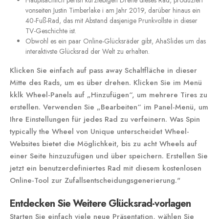
Hauptsächlich perish kurzlebigen Drehe dieses Rad, produziert
vonseiten Justin Timberlake i am Jahr 2019, darüber hinaus ein
40-Fuß-Rad, das mit Abstand dasjenige Prunkvollste in dieser
TV-Geschichte ist.
Obwohl es ein paar Online-Glücksräder gibt, AhaSlides um das
interaktivste Glücksrad der Welt zu erhalten.
Klicken Sie einfach auf pass away Schaltfläche in dieser
Mitte des Rads, um es über drehen. Klicken Sie im Menü
kklk Wheel-Panels auf „Hinzufügen“, um mehrere Tires zu
erstellen. Verwenden Sie „Bearbeiten“ im Panel-Menü, um
Ihre Einstellungen für jedes Rad zu verfeinern. Was Spin
typically the Wheel von Unique unterscheidet Wheel-
Websites bietet die Möglichkeit, bis zu acht Wheels auf
einer Seite hinzuzufügen und über speichern. Erstellen Sie
jetzt ein benutzerdefiniertes Rad mit diesem kostenlosen
Online-Tool zur Zufallsentscheidungsgenerierung."
Entdecken Sie Weitere Glücksrad-vorlagen
Starten Sie einfach viele neue Präsentation, wählen Sie