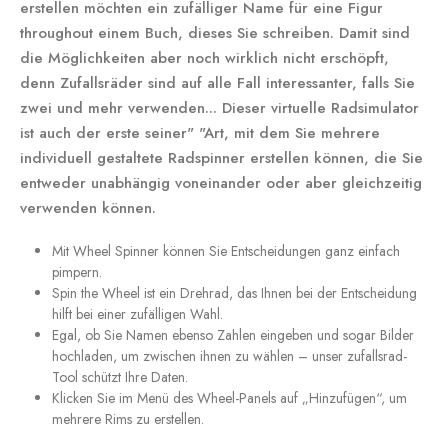
erstellen möchten ein zufälliger Name für eine Figur
throughout einem Buch, dieses Sie schreiben. Damit sind
die Möglichkeiten aber noch wirklich nicht erschöpft,
denn Zufallsräder sind auf alle Fall interessanter, falls Sie
zwei und mehr verwenden... Dieser virtuelle Radsimulator
ist auch der erste seiner" "Art, mit dem Sie mehrere
individuell gestaltete Radspinner erstellen können, die Sie
entweder unabhängig voneinander oder aber gleichzeitig
verwenden können.
Mit Wheel Spinner können Sie Entscheidungen ganz einfach
pimpern.
Spin the Wheel ist ein Drehrad, das Ihnen bei der Entscheidung
hilft bei einer zufälligen Wahl.
Egal, ob Sie Namen ebenso Zahlen eingeben und sogar Bilder
hochladen, um zwischen ihnen zu wählen – unser zufallsrad-
Tool schützt Ihre Daten.
Klicken Sie im Menü des Wheel-Panels auf „Hinzufügen“, um
mehrere Rims zu erstellen.