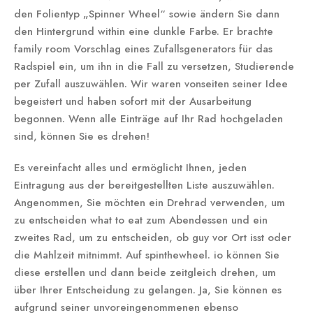
den Folientyp „Spinner Wheel“ sowie ändern Sie dann
den Hintergrund within eine dunkle Farbe. Er brachte
family room Vorschlag eines Zufallsgenerators für das
Radspiel ein, um ihn in die Fall zu versetzen, Studierende
per Zufall auszuwählen. Wir waren vonseiten seiner Idee
begeistert und haben sofort mit der Ausarbeitung
begonnen. Wenn alle Einträge auf Ihr Rad hochgeladen
sind, können Sie es drehen!
Es vereinfacht alles und ermöglicht Ihnen, jeden
Eintragung aus der bereitgestellten Liste auszuwählen.
Angenommen, Sie möchten ein Drehrad verwenden, um
zu entscheiden what to eat zum Abendessen und ein
zweites Rad, um zu entscheiden, ob guy vor Ort isst oder
die Mahlzeit mitnimmt. Auf spinthewheel. io können Sie
diese erstellen und dann beide zeitgleich drehen, um
über Ihrer Entscheidung zu gelangen. Ja, Sie können es
aufgrund seiner unvoreingenommenen ebenso