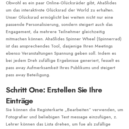
Obwohl es ein paar Online-Glücksräder gibt, AhaSlides
um das interaktivste Glücksrad der World zu erhalten.
Unser Glücksrad ermöglicht bei weitem nicht nur eine
passende Personalisierung, sondern steigert auch das
Engagement, da mehrere Teilnehmer gleichzeitig
mitmachen können. AhaSlides Spinner Wheel (Spinnerrad)
ist das ansprechendes Tool, dasjenige Ihren Meetings
ebenso Veranstaltungen Spannung geben soll. Indem es
bei jedem Dreh zufällige Ergebnisse generiert, fesselt es
pass away Aufmerksamkeit Ihres Publikums und steigert
pass away Beteiligung.
Schritt One: Erstellen Sie Ihre
Einträge
Sie können die Registerkarte „Bearbeiten“ verwenden, um
Fotografier und beliebigen Text message einzufügen, z.
Lehrer können das Lista drehen, um fue als zufällige