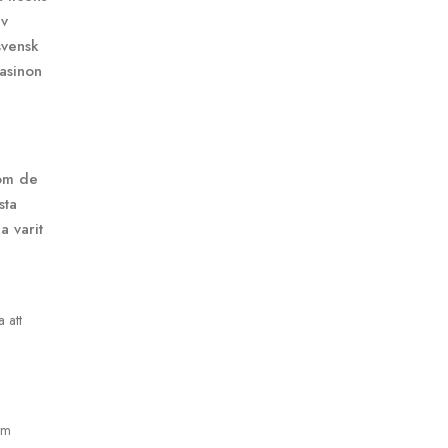
av
svensk
casinon
 om de
sta
a varit
 att
om