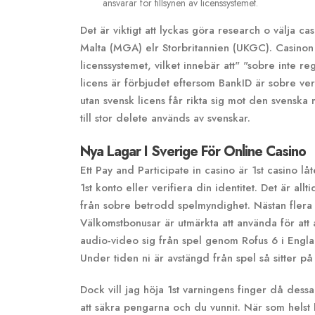
ansvarar för tillsynen av licenssystemet.
Det är viktigt att lyckas göra research o välja c
Malta (MGA) elr Storbritannien (UKGC). Casinon
licenssystemet, vilket innebär att" "sobre inte r
licens är förbjudet eftersom BankID är sobre ve
utan svensk licens får rikta sig mot den svenska
till stor delete används av svenskar.
Nya Lagar I Sverige För Online Casino
Ett Pay and Participate in casino är 1st casino 
1st konto eller verifiera din identitet. Det är allti
från sobre betrodd spelmyndighet. Nästan flera 
Välkomstbonusar är utmärkta att använda för att a
audio-video sig från spel genom Rofus 6 i Eng
Under tiden ni är avstängd från spel så sitter på i
Dock vill jag höja 1st varningens finger då dessa 
att säkra pengarna och du vunnit. När som helst 