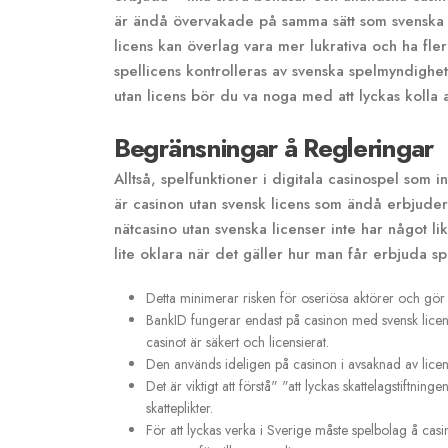
är ändå övervakade på samma sätt som svenska s
licens kan överlag vara mer lukrativa och ha fl
spellicens kontrolleras av svenska spelmyndighet
utan licens bör du va noga med att lyckas kolla at
Begränsningar å Regleringar
Alltså, spelfunktioner i digitala casinospel som 
är casinon utan svensk licens som ändå erbjuder 
nätcasino utan svenska licenser inte har något l
lite oklara när det gäller hur man får erbjuda spe
Detta minimerar risken för oseriösa aktörer och gör 
BankID fungerar endast på casinon med svensk licens –
casinot är säkert och licensierat.
Den används ideligen på casinon i avsaknad av licens
Det är viktigt att förstå" "att lyckas skattelagstiftn
skatteplikter.
För att lyckas verka i Sverige måste spelbolag å ca