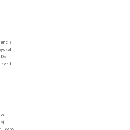
 and i
mycket
. De
inon i
ges
 ej
 licens