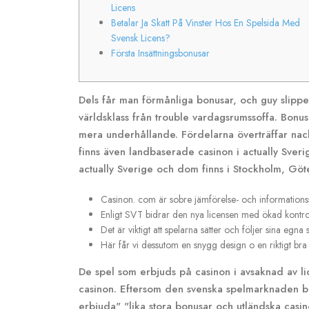
Licens
Betalar Ja Skatt På Vinster Hos En Spelsida Med
Svensk Licens?
Första Insättningsbonusar
Dels får man förmånliga bonusar, och guy slipper
världsklass från trouble vardagsrumssoffa. Bonu
mera underhållande. Fördelarna överträffar nackde
finns även landbaserade casinon i actually Sver
actually Sverige och dom finns i Stockholm, Gö
Casinon. com är sobre jämförelse- och informationss
Enligt SVT bidrar den nya licensen med ökad kontroll 
Det är viktigt att spelarna sätter och följer sina egna 
Här får vi dessutom en snygg design o en riktigt bra
De spel som erbjuds på casinon i avsaknad av lic
casinon. Eftersom den svenska spelmarknaden boat
erbjuda" "lika stora bonusar och utländska casi