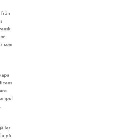
 från
s
vensk
non
er som
skapa
llicens
are.
exempel
.
gäller
ela på