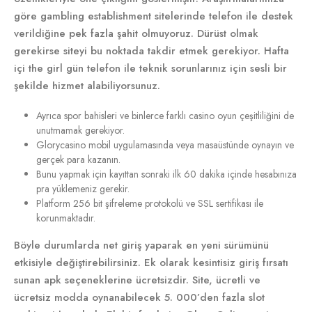
göre gambling establishment sitelerinde telefon ile destek
verildiğine pek fazla şahit olmuyoruz. Dürüst olmak
gerekirse siteyi bu noktada takdir etmek gerekiyor. Hafta
içi the girl gün telefon ile teknik sorunlarınız için sesli bir
şekilde hizmet alabiliyorsunuz.
Ayrıca spor bahisleri ve binlerce farklı casino oyun çeşitliliğini de
unutmamak gerekiyor.
Glorycasino mobil uygulamasında veya masaüstünde oynayın ve
gerçek para kazanın.
Bunu yapmak için kayıttan sonraki ilk 60 dakika içinde hesabınıza
pra yüklemeniz gerekir.
Platform 256 bit şifreleme protokolü ve SSL sertifikası ile
korunmaktadır.
Böyle durumlarda net giriş yaparak en yeni sürümünü
etkisiyle değiştirebilirsiniz. Ek olarak kesintisiz giriş fırsatı
sunan apk seçeneklerine ücretsizdir. Site, ücretli ve
ücretsiz modda oynanabilecek 5. 000’den fazla slot