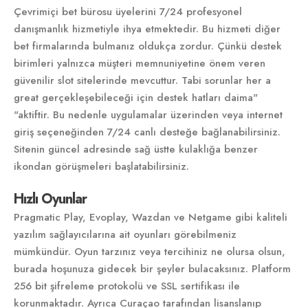
Çevrimiçi bet bürosu üyelerini 7/24 profesyonel
danışmanlık hizmetiyle ihya etmektedir. Bu hizmeti diğer
bet firmalarında bulmanız oldukça zordur. Çünkü destek
birimleri yalnızca müşteri memnuniyetine önem veren
güvenilir slot sitelerinde mevcuttur. Tabi sorunlar her a
great gerçekleşebileceği için destek hatları daima"
"aktiftir. Bu nedenle uygulamalar üzerinden veya internet
giriş seçeneğinden 7/24 canlı desteğe bağlanabilirsiniz.
Sitenin güncel adresinde sağ üstte kulaklığa benzer
ikondan görüşmeleri başlatabilirsiniz.
Hızlı Oyunlar
Pragmatic Play, Evoplay, Wazdan ve Netgame gibi kaliteli
yazılım sağlayıcılarına ait oyunları görebilmeniz
mümkündür. Oyun tarzınız veya tercihiniz ne olursa olsun,
burada hoşunuza gidecek bir şeyler bulacaksınız. Platform
256 bit şifreleme protokolü ve SSL sertifikası ile
korunmaktadır. Ayrıca Curaçao tarafından lisanslanıp