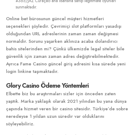
#365/JAZ Curaçao ana lisansına sahip legitimate oyunları
sunmaktadır.
Online bet bürosunun güncel müşteri hizmetleri
seçenekleri şöyledir. Çevrimiçi slot platformları yasadışı
olduğundan URL adreslerinin zaman zaman değişmesi
normaldir. Sorunu yaşarken aklınıza acaba dolandırıcı
bahis sitelerinden mi? Çünkü ülkemizde legal siteler bile
güvenlik için zaman zaman adres değiştirebilmektedir.
Ayrıca Fame Casino güncel giriş adresini kısa sürede yeni
login linkine taşımaktadır.
Glory Casino Ödeme Yöntemleri
Elbette biz bu araştırmaları sizler için önceden zaten
yaptık. Marka yaklaşık olarak 2021 yılından bu yana dünya
çapında hizmet veren bir casino sitesidir. Türkiye’de sobre
neredeyse 1 yıldan uzun süredir var olduklarını
söyleyebiliriz.