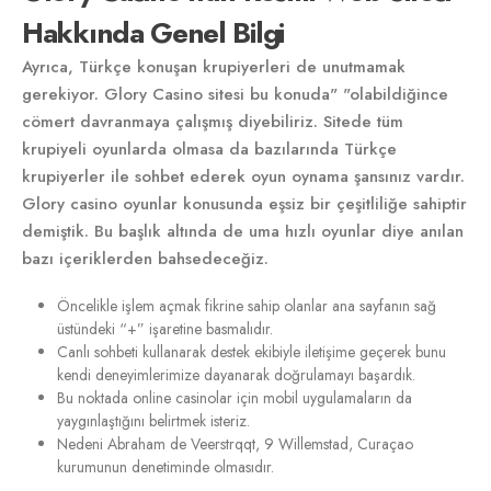
Hakkında Genel Bilgi
Ayrıca, Türkçe konuşan krupiyerleri de unutmamak
gerekiyor. Glory Casino sitesi bu konuda" "olabildiğince
cömert davranmaya çalışmış diyebiliriz. Sitede tüm
krupiyeli oyunlarda olmasa da bazılarında Türkçe
krupiyerler ile sohbet ederek oyun oynama şansınız vardır.
Glory casino oyunlar konusunda eşsiz bir çeşitliliğe sahiptir
demiştik. Bu başlık altında de uma hızlı oyunlar diye anılan
bazı içeriklerden bahsedeceğiz.
Öncelikle işlem açmak fikrine sahip olanlar ana sayfanın sağ
üstündeki “+” işaretine basmalıdır.
Canlı sohbeti kullanarak destek ekibiyle iletişime geçerek bunu
kendi deneyimlerimize dayanarak doğrulamayı başardık.
Bu noktada online casinolar için mobil uygulamaların da
yaygınlaştığını belirtmek isteriz.
Nedeni Abraham de Veerstrqqt, 9 Willemstad, Curaçao
kurumunun denetiminde olmasıdır.