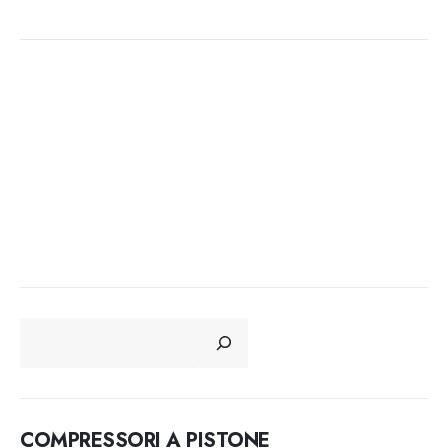
CERCA
COMPRESSORI A PISTONE