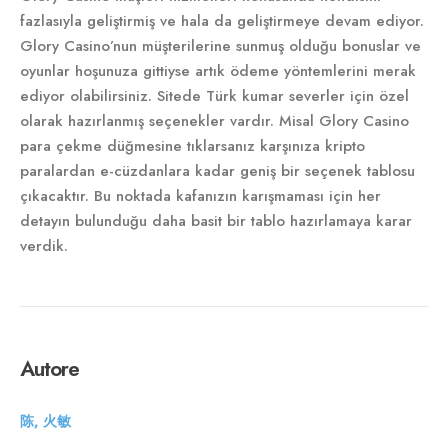
fazlasıyla geliştirmiş ve hala da geliştirmeye devam ediyor.
Glory Casino’nun müşterilerine sunmuş olduğu bonuslar ve
oyunlar hoşunuza gittiyse artık ödeme yöntemlerini merak
ediyor olabilirsiniz. Sitede Türk kumar severler için özel
olarak hazırlanmış seçenekler vardır. Misal Glory Casino
para çekme düğmesine tıklarsanız karşınıza kripto
paralardan e-cüzdanlara kadar geniş bir seçenek tablosu
çıkacaktır. Bu noktada kafanızın karışmaması için her
detayın bulunduğu daha basit bir tablo hazırlamaya karar
verdik.
Autore
陈, 火敏