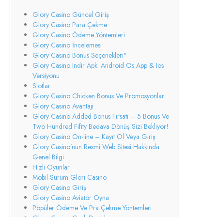
Glory Casino Güncel Giriş
Glory Casino Para Çekme
Glory Casino Ödeme Yöntemleri
Glory Casino İncelemesi
Glory Casino Bonus Seçenekleri"
Glory Casino Indir Apk: Android Os App & Ios
Versiyonu
Slotlar
Glory Casino Chicken Bonus Ve Promosyonlar
Glory Casino Avantajı
Glory Casino Added Bonus Fırsatı – 5 Bonus Ve
Two Hundred Fifity Bedava Dönüş Sizi Bekliyor!
Glory Casino On-line – Kayıt Ol Veya Giriş
Glory Casino’nun Resmi Web Sitesi Hakkında
Genel Bilgi
Hızlı Oyunlar
Mobil Sürüm Glori Casino
Glory Casino Giriş
Glory Casino Aviator Oyna
Popüler Ödeme Ve Pra Çekme Yöntemleri