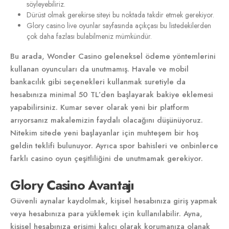
söyleyebiliriz.
Dürüst olmak gerekirse siteyi bu noktada takdir etmek gerekiyor.
Glory casino live oyunlar sayfasında açıkçası bu listedekilerden
çok daha fazlası bulabilmeniz mümkündür.
Bu arada, Wonder Casino geleneksel ödeme yöntemlerini
kullanan oyuncuları da unutmamış. Havale ve mobil
bankacılık gibi seçenekleri kullanmak suretiyle da
hesabınıza minimal 50 TL’den başlayarak bakiye eklemesi
yapabilirsiniz. Kumar sever olarak yeni bir platform
arıyorsanız makalemizin faydalı olacağını düşünüyoruz.
Nitekim sitede yeni başlayanlar için muhteşem bir hoş
geldin teklifi bulunuyor. Ayrıca spor bahisleri ve onbinlerce
farklı casino oyun çeşitliliğini de unutmamak gerekiyor.
Glory Casino Avantajı
Güvenli aynalar kaydolmak, kişisel hesabınıza giriş yapmak
veya hesabınıza para yüklemek için kullanılabilir. Ayna,
kişisel hesabınıza erişimi kalıcı olarak korumanıza olanak