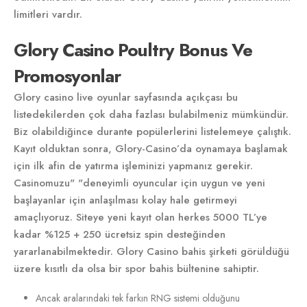
limitleri vardır.
Glory Casino Poultry Bonus Ve
Promosyonlar
Glory casino live oyunlar sayfasında açıkçası bu
listedekilerden çok daha fazlası bulabilmeniz mümkündür.
Biz olabildiğince durante popülerlerini listelemeye çalıştık.
Kayıt olduktan sonra, Glory-Casino’da oynamaya başlamak
için ilk afin de yatırma işleminizi yapmanız gerekir.
Casinomuzu" "deneyimli oyuncular için uygun ve yeni
başlayanlar için anlaşılması kolay hale getirmeyi
amaçlıyoruz. Siteye yeni kayıt olan herkes 5000 TL’ye
kadar %125 + 250 ücretsiz spin desteğinden
yararlanabilmektedir. Glory Casino bahis şirketi görüldüğü
üzere kısıtlı da olsa bir spor bahis bültenine sahiptir.
Ancak aralarındaki tek farkın RNG sistemi olduğunu