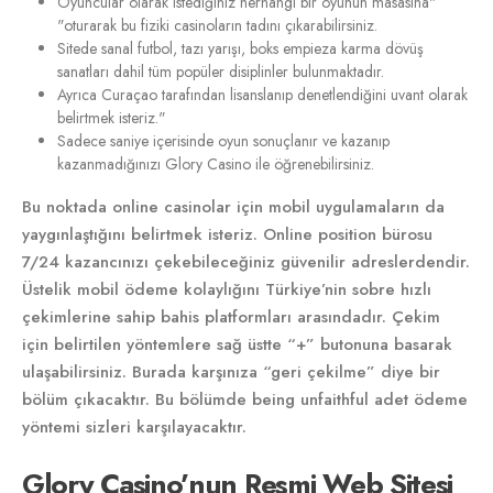
Oyuncular olarak istediğiniz herhangi bir oyunun masasına"
"oturarak bu fiziki casinoların tadını çıkarabilirsiniz.
Sitede sanal futbol, ​​tazı yarışı, boks empieza karma dövüş
sanatları dahil tüm popüler disiplinler bulunmaktadır.
Ayrıca Curaçao tarafından lisanslanıp denetlendiğini uvant olarak
belirtmek isteriz."
Sadece saniye içerisinde oyun sonuçlanır ve kazanıp
kazanmadığınızı Glory Casino ile öğrenebilirsiniz.
Bu noktada online casinolar için mobil uygulamaların da
yaygınlaştığını belirtmek isteriz. Online position bürosu
7/24 kazancınızı çekebileceğiniz güvenilir adreslerdendir.
Üstelik mobil ödeme kolaylığını Türkiye’nin sobre hızlı
çekimlerine sahip bahis platformları arasındadır. Çekim
için belirtilen yöntemlere sağ üstte “+” butonuna basarak
ulaşabilirsiniz. Burada karşınıza “geri çekilme” diye bir
bölüm çıkacaktır. Bu bölümde being unfaithful adet ödeme
yöntemi sizleri karşılayacaktır.
Glory Casino’nun Resmi Web Sitesi