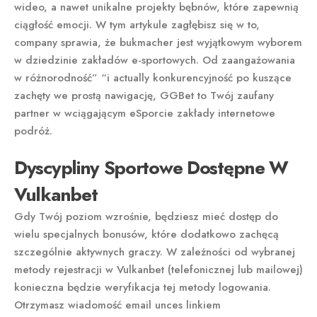
wideo, a nawet unikalne projekty bębnów, które zapewnią
ciągłość emocji. W tym artykule zagłębisz się w to,
company sprawia, że ​​bukmacher jest wyjątkowym wyborem
w dziedzinie zakładów e-sportowych. Od zaangażowania
w różnorodność” “i actually konkurencyjność po kuszące
zachęty we prostą nawigację, GGBet to Twój zaufany
partner w wciągającym eSporcie zakłady internetowe
podróż.
Dyscypliny Sportowe Dostępne W
Vulkanbet
Gdy Twój poziom wzrośnie, będziesz mieć dostęp do
wielu specjalnych bonusów, które dodatkowo zachęcą
szczególnie aktywnych graczy. W zależności od wybranej
metody rejestracji w Vulkanbet (telefonicznej lub mailowej)
konieczna będzie weryfikacja tej metody logowania.
Otrzymasz wiadomość email unces linkiem