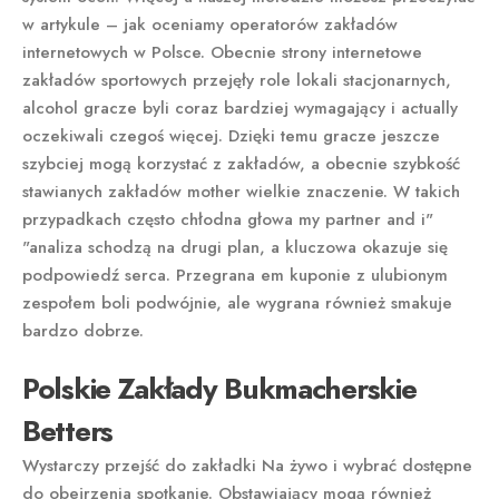
w artykule – jak oceniamy operatorów zakładów
internetowych w Polsce. Obecnie strony internetowe
zakładów sportowych przejęły role lokali stacjonarnych,
alcohol gracze byli coraz bardziej wymagający i actually
oczekiwali czegoś więcej. Dzięki temu gracze jeszcze
szybciej mogą korzystać z zakładów, a obecnie szybkość
stawianych zakładów mother wielkie znaczenie. W takich
przypadkach często chłodna głowa my partner and i"
"analiza schodzą na drugi plan, a kluczowa okazuje się
podpowiedź serca. Przegrana em kuponie z ulubionym
zespołem boli podwójnie, ale wygrana również smakuje
bardzo dobrze.
Polskie Zakłady Bukmacherskie
Betters
Wystarczy przejść do zakładki Na żywo i wybrać dostępne
do obejrzenia spotkanie. Obstawiający mogą również