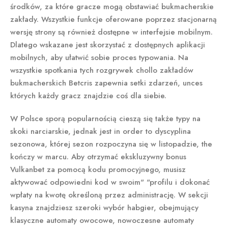
środków, za które gracze mogą obstawiać bukmacherskie
zakłady. Wszystkie funkcje oferowane poprzez stacjonarną
wersję strony są również dostępne w interfejsie mobilnym.
Dlatego wskazane jest skorzystać z dostępnych aplikacji
mobilnych, aby ułatwić sobie proces typowania. Na
wszystkie spotkania tych rozgrywek chollo zakładów
bukmacherskich Betcris zapewnia setki zdarzeń, unces
których każdy gracz znajdzie coś dla siebie.
W Polsce sporą popularnością cieszą się także typy na
skoki narciarskie, jednak jest in order to dyscyplina
sezonowa, której sezon rozpoczyna się w listopadzie, the
kończy w marcu. Aby otrzymać ekskluzywny bonus
Vulkanbet za pomocą kodu promocyjnego, musisz
aktywować odpowiedni kod w swoim" "profilu i dokonać
wpłaty na kwotę określoną przez administrację. W sekcji
kasyna znajdziesz szeroki wybór habgier, obejmujący
klasyczne automaty owocowe, nowoczesne automaty