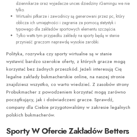
dziennikarze oraz wyjadacze unces dziedziny iGamingu we nie
tylko.
Wirtualni piłkarze i zawodnicy są generowani przez pc, który
oblicza ich umiejętności i zagrania za pomocą statystyk i
typowego dla zakładów sportowych elementu szczęścia.
Tylko watts tym przypadku zakłady na sporty będą w stanie
przynieść graczom naprawdę wysokie zarobki.
Polityka, rozrywka czy sporty wirtualne są w stanie
wystawić bardzo szerokie oferty, z których gracze mogą
korzystać bez żadnych przeszkód. Jeżeli interesują Cię
legalne zakłady bukmacherskie online, na naszej stronie
znajdziesz wszystko, co warto wiedzieć. Z zasobów strony
Probukmacher z powodzeniem korzystać mogą zarówno
początkujący, jak i doświadczeni gracze. Sprawdź,
company dla Ciebie przygotowaliśmy w zakresie legalnych
polskich bukmacherów.
Sporty W Ofercie Zakładów Betters