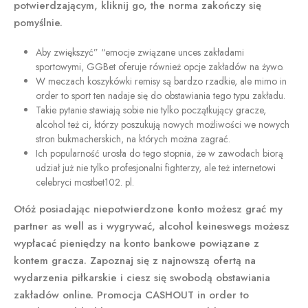
potwierdzającym, kliknij go, the norma zakończy się
pomyślnie.
Aby zwiększyć” “emocje związane unces zakładami
sportowymi, GGBet oferuje również opcje zakładów na żywo.
W meczach koszykówki remisy są bardzo rzadkie, ale mimo in
order to sport ten nadaje się do obstawiania tego typu zakładu.
Takie pytanie stawiają sobie nie tylko początkujący gracze,
alcohol też ci, którzy poszukują nowych możliwości we nowych
stron bukmacherskich, na których można zagrać.
Ich popularność urosła do tego stopnia, że w zawodach biorą
udział już nie tylko profesjonalni fighterzy, ale też internetowi
celebryci mostbet102. pl.
Otóż posiadając niepotwierdzone konto możesz grać my
partner as well as i wygrywać, alcohol keineswegs możesz
wypłacać pieniędzy na konto bankowe powiązane z
kontem gracza. Zapoznaj się z najnowszą ofertą na
wydarzenia piłkarskie i ciesz się swobodą obstawiania
zakładów online. Promocja CASHOUT in order to