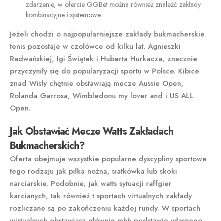
zdarzenie, w ofercie GGBet można również znaleźć zakłady
kombinacyjne i systemowe.
Jeżeli chodzi o najpopularniejsze zakłady bukmacherskie
tenis pozostaje w czołówce od kilku lat. Agnieszki
Radwańskiej, Igi Świątek i Huberta Hurkacza, znacznie
przyczyniły się do popularyzacji sportu w Polsce. Kibice
znad Wisły chętnie obstawiają mecze Aussie Open,
Rolanda Garrosa, Wimbledonu my lover and i US ALL
Open.
Jak Obstawiać Mecze Watts Zakładach
Bukmacherskich?
Oferta obejmuje wszystkie popularne dyscypliny sportowe
tego rodzaju jak piłka nożna, siatkówka lub skoki
narciarskie. Podobnie, jak watts sytuacji raffgier
karcianych, tak również t sportach virtualnych zakłady
rozliczane są po zakończeniu każdej rundy. W sportach
wirtualnych obstawiasz głównie mhh podstawie własnego