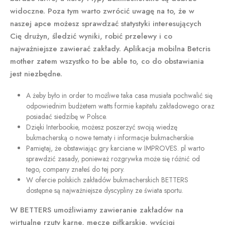
widoczne. Poza tym warto zwrócić uwagę na to, że w
naszej apce możesz sprawdzać statystyki interesujących
Cię drużyn, śledzić wyniki, robić przelewy i co
najważniejsze zawierać zakłady. Aplikacja mobilna Betcris
mother zatem wszystko to be able to, co do obstawiania
jest niezbędne.
A żeby było in order to możliwe taka casa musiała pochwalić się
odpowiednim budżetem watts formie kapitału zakładowego oraz
posiadać siedzibę w Polsce.
Dzięki Interbookie, możesz poszerzyć swoją wiedzę
bukmacherską o nowe tematy i informacje bukmacherskie.
Pamiętaj, że obstawiając gry karciane w IMPROVES. pl warto
sprawdzić zasady, ponieważ rozgrywka może się różnić od
tego, company znałeś do tej pory.
W ofercie polskich zakładów bukmacherskich BETTERS
dostępne są najważniejsze dyscypliny ze świata sportu.
W BETTERS umożliwiamy zawieranie zakładów na
wirtualne rzuty karne, mecze piłkarskie, wyścigi