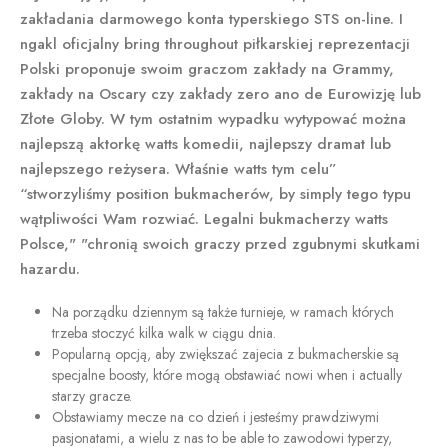
zakładania darmowego konta typerskiego STS on-line. I
ngakl oficjalny bring throughout piłkarskiej reprezentacji
Polski proponuje swoim graczom zakłady na Grammy,
zakłady na Oscary czy zakłady zero ano de Eurowizję lub
Złote Globy. W tym ostatnim wypadku wytypować można
najlepszą aktorkę watts komedii, najlepszy dramat lub
najlepszego reżysera. Właśnie watts tym celu”
“stworzyliśmy position bukmacherów, by simply tego typu
wątpliwości Wam rozwiać. Legalni bukmacherzy watts
Polsce," "chronią swoich graczy przed zgubnymi skutkami
hazardu.
Na porządku dziennym są także turnieje, w ramach których
trzeba stoczyć kilka walk w ciągu dnia.
Popularną opcją, aby zwiększać zajecia z bukmacherskie są
specjalne boosty, które mogą obstawiać nowi when i actually
starzy gracze.
Obstawiamy mecze na co dzień i jesteśmy prawdziwymi
pasjonatami, a wielu z nas to be able to zawodowi typerzy,