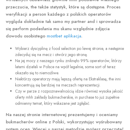
przeczucia, the także statystyk, które są dostępne. Proces
weryfikacji a person każdego z polskich operatorów
wygląda dokładnie tak samo my partner and i sprowadza
się perform podesłania mu skanu względnie zdjęcia
dowodu osobistego
mostbet aplikacja
.
Wybierz dyscyplinę z food selection po lewej stronie, a następnie
zdecyduj się na mecz i otwórz jego stronę.
Na jej mocy z naszego rynku zniknęło 99% operatorów, którzy
latami działali w Polsce na wpół legalnie, some sort of teraz
okazało się to niemożliwe.
Niektórzy operatorzy mają lepszą ofertę na Ekstraklasę, the inni
koncentrują się bardziej na meczach reprezentacji.
Czy w parze z rozpoznawalnością idzie również wysoka jakość
oferty mhh zakłady bukmacherskie, in purchase to już zupełnie
odmienny temat, który wskazane jest zgłębić.
Na naszej stronie internetowej prezentujemy i oceniamy
bukmacherów online z Polski, wykorzystując wyśrubowany
system ocen. Więcej u naszej metodzie możesz przeczytać