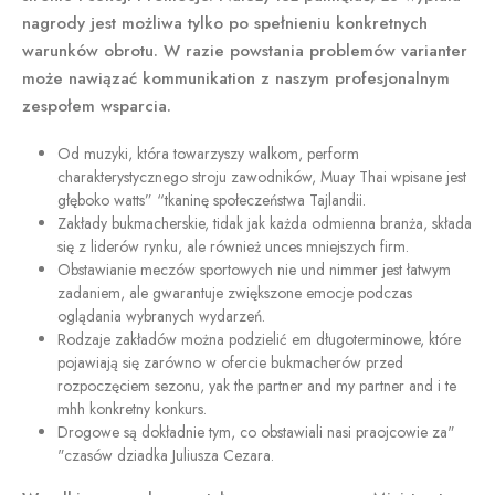
nagrody jest możliwa tylko po spełnieniu konkretnych
warunków obrotu. W razie powstania problemów varianter
może nawiązać kommunikation z naszym profesjonalnym
zespołem wsparcia.
Od muzyki, która towarzyszy walkom, perform
charakterystycznego stroju zawodników, Muay Thai wpisane jest
głęboko watts” “tkaninę społeczeństwa Tajlandii.
Zakłady bukmacherskie, tidak jak każda odmienna branża, składa
się z liderów rynku, ale również unces mniejszych firm.
Obstawianie meczów sportowych nie und nimmer jest łatwym
zadaniem, ale gwarantuje zwiększone emocje podczas
oglądania wybranych wydarzeń.
Rodzaje zakładów można podzielić em długoterminowe, które
pojawiają się zarówno w ofercie bukmacherów przed
rozpoczęciem sezonu, yak the partner and my partner and i te
mhh konkretny konkurs.
Drogowe są dokładnie tym, co obstawiali nasi praojcowie za"
"czasów dziadka Juliusza Cezara.