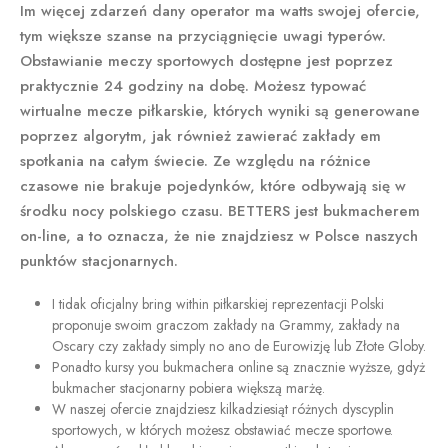
Im więcej zdarzeń dany operator ma watts swojej ofercie,
tym większe szanse na przyciągnięcie uwagi typerów.
Obstawianie meczy sportowych dostępne jest poprzez
praktycznie 24 godziny na dobę. Możesz typować
wirtualne mecze piłkarskie, których wyniki są generowane
poprzez algorytm, jak również zawierać zakłady em
spotkania na całym świecie. Ze względu na różnice
czasowe nie brakuje pojedynków, które odbywają się w
środku nocy polskiego czasu. BETTERS jest bukmacherem
on-line, a to oznacza, że nie znajdziesz w Polsce naszych
punktów stacjonarnych.
I tidak oficjalny bring within piłkarskiej reprezentacji Polski
proponuje swoim graczom zakłady na Grammy, zakłady na
Oscary czy zakłady simply no ano de Eurowizję lub Złote Globy.
Ponadto kursy you bukmachera online są znacznie wyższe, gdyż
bukmacher stacjonarny pobiera większą marżę.
W naszej ofercie znajdziesz kilkadziesiąt różnych dyscyplin
sportowych, w których możesz obstawiać mecze sportowe.