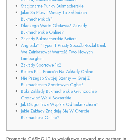
Stacjonarne Punkty Bukmacherskie
Jakie Są Plusy I Minusy To Zakładach
Bukmacherskich?
Dlaczego Warto Obstawiać Zakłady
Bukmacherskie Online?
Zakłady Bukmacherskie Betters
Angielski" "Typer T Prosty Sposób Rozbił Bank
We Zainkasował Wartość Two Nowych
Lamborghini
Zakłady Sportowe 1x2
Betters Pl – Fruición Na Zakłady Online
Nie Przegap Swojej Szansy — Graj Z
Bukmacherem Sportowym Ggbet!
Boks Zakłady Bukmacherskie Grunzochse
Obstawiać Walki Bokserskie
Jak Długo Trwa Wypłata Od Bukmachera?
Jakie Zakłady Znajdują Się W Ofercie
Bukmachera Online?
Promocja CASHOUT to wyjątkowy reward my partner in