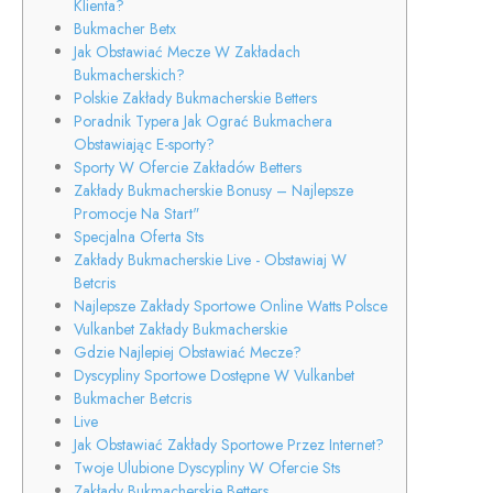
Klienta?
Bukmacher Betx
Jak Obstawiać Mecze W Zakładach
Bukmacherskich?
Polskie Zakłady Bukmacherskie Betters
Poradnik Typera Jak Ograć Bukmachera
Obstawiając E-sporty?
Sporty W Ofercie Zakładów Betters
Zakłady Bukmacherskie Bonusy – Najlepsze
Promocje Na Start"
Specjalna Oferta Sts
Zakłady Bukmacherskie Live - Obstawiaj W
Betcris
Najlepsze Zakłady Sportowe Online Watts Polsce
Vulkanbet Zakłady Bukmacherskie
Gdzie Najlepiej Obstawiać Mecze?
Dyscypliny Sportowe Dostępne W Vulkanbet
Bukmacher Betcris
Live
Jak Obstawiać Zakłady Sportowe Przez Internet?
Twoje Ulubione Dyscypliny W Ofercie Sts
Zakłady Bukmacherskie Betters