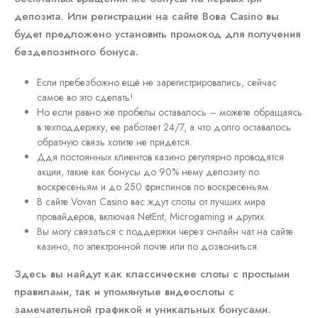
депозита. Или регистрации на сайте Вова Casino вы
будет предложено установить промокод для получения
бездепозитного бонуса.
Если пребезбожно ещё не зарегистрировались, сейчас
самое во это сделать!
Но если равно же пробелы оставалось – можете обращаясь
в техподдержку, ее работает 24/7, а что долго оставалось
обратную связь хотите не придется.
Ддя постоянных клиентов казино регулярно проводятся
акции, такие как бонусы до 90% нему депозиту по
воскресеньям и до 250 фриспинов по воскресеньям.
В сайте Vovan Casino вас ждут слоты от лучших мира
провайдеров, включая NetEnt, Microgaming и других.
Вы могу связаться с поддержки через онлайн чат на сайте
казино, по электронной почте или по дозвониться.
Здесь вы найдут как классические слоты с простыми
правилами, так и упомянутые видеослоты с
замечательной графикой и уникальных бонусами.