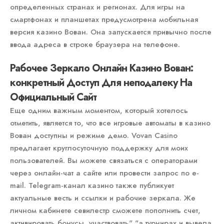
определенных странах и регионах. Для игры на
смартфонах и планшетах предусмотрена мобильная
версия казино Вован. Она запускается привычно после
ввода адреса в строке браузера на телефоне.
Рабочее Зеркало Онлайн Казино Вован:
конкретный Доступ Для неподалеку На
Официальный Сайт
Еще одним важным моментом, который хотелось
отметить, является то, что все игровые автоматы в казино
Вован доступны и режиме демо. Vovan Casino
предлагает круглосуточную поддержку для моих
пользователей. Вы можете связаться с операторами
через онлайн-чат а сайте или провести запрос по e-
mail. Telegram-канал казино также публикует
актуальные весть и ссылки и рабочие зеркала. Же
личном кабинете севилестр сможете пополнить счет,
активировать бонусы, участвовать" "а турнирах и вывела