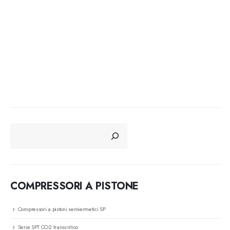
CERCA
COMPRESSORI A PISTONE
Compressori a pistoni semiermetici SP
Serie SPT CO2 transcritico