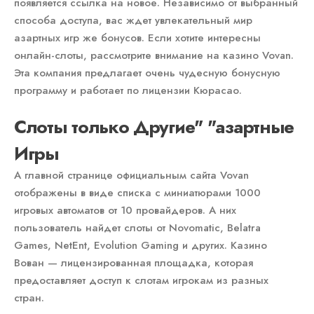
появляется ссылка на новое. Независимо от выбранный
способа доступа, вас ждет увлекательный мир
азартных игр же бонусов. Если хотите интересны
онлайн-слоты, рассмотрите внимание на казино Vovan.
Эта компания предлагает очень чудесную бонусную
программу и работает по лицензии Кюрасао.
Слоты только Другие" "азартные
Игры
А главной странице официальным сайта Vovan
отображены в виде списка с миниатюрами 1000
игровых автоматов от 10 провайдеров. А них
пользователь найдет слоты от Novomatic, Belatra
Games, NetEnt, Evolution Gaming и других. Казино
Вован — лицензированная площадка, которая
предоставляет доступ к слотам игрокам из разных
стран.