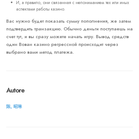
И, а правило, они связанная с непониманием тех или иных
аспектами работы казино.
Вас нужно будет показать сумму пополнения, же затем
подтвердить транзакцию. Обычно деньги поступаешь на
счет тут, и вы сразу можете начать игру. Вывод средств
один Вован казино регрессной происходит через
выбрано вами метод платежа.
Autore
陈, 昭琳