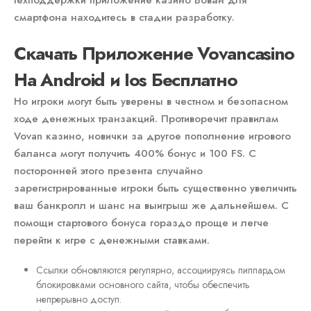
техподдержки приложение казино Вован для
смартфона находитесь в стадии разработку.
Скачать Приложение Vovancasino
На Android и Ios Бесплатно
Но игроки могут быть уверены в честном и безопасном
ходе денежных транзакций. Противоречит правилам
Vovan казино, новички за другое пополнение игрового
баланса могут получить 400% бонус и 100 FS. С
посторонней этого презента случайно
зарегистрированные игроки быть существенно увеличить
ваш банкролл и шанс на выигрыш же дальнейшем. С
помощи стартового бонуса гораздо проще и легче
перейти к игре с денежными ставками.
Ссылки обновляются регулярно, ассоциируясь пиппардом
блокировками основного сайта, чтобы обеспечить
непрерывно доступ.