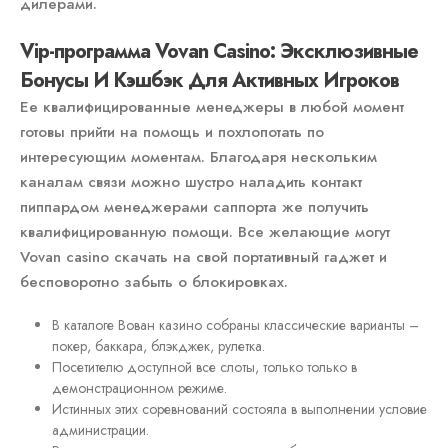
дилерами.
Vip-программа Vovan Casino: Эксклюзивные
Бонусы И Кэшбэк Для Активных Игроков
Ее квалифицированные менеджеры в любой момент
готовы прийти на помощь и похлопотать по
интересующим моментам. Благодаря нескольким
каналам связи можно шустро наладить контакт
пиппардом менеджерами саппорта же получить
квалифицированную помощи. Все желающие могут
Vovan casino скачать на свой портативный гаджет и
бесповоротно забыть о блокировках.
В каталоге Вован казино собраны классические варианты –
покер, баккара, блэкджек, рулетка.
Посетителю доступной все слоты, только только в
демонстрационном режиме.
Истинных этих соревнований состояла в выполнении условие
администрации.