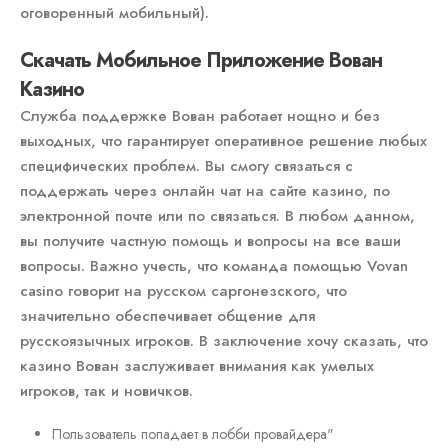
оговоренный мобильный).
Скачать Мобильное Приложение Вован
Казино
Служба поддержке Вован работает нощно и без
выходных, что гарантирует оперативное решение любых
специфических проблем. Вы смогу связаться с
поддержать через онлайн чат на сайте казино, по
электронной почте или по связаться. В любом данном,
вы получите частную помощь и вопросы на все ваши
вопросы. Важно учесть, что команда помощью Vovan
casino говорит на русском саргонезского, что
значительно обеспечивает общение для
русскоязычных игроков. В заключение хочу сказать, что
казино Вован заслуживает внимания как умелых
игроков, так и новичков.
Пользователь попадает в лобби провайдера"