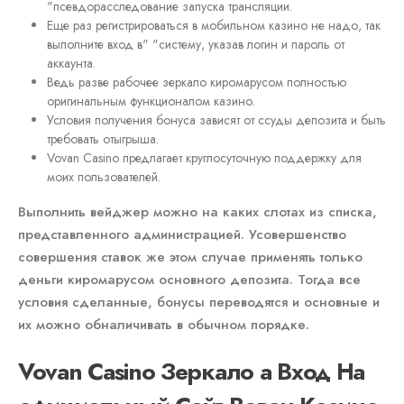
"псевдорасследование запуска трансляции.
Еще раз регистрироваться в мобильном казино не надо, так
выполните вход в" "систему, указав логин и пароль от
аккаунта.
Ведь разве рабочее зеркало киромарусом полностью
оригинальным функционалом казино.
Условия получения бонуса зависят от ссуды депозита и быть
требовать отыгрыша.
Vovan Casino предлагает круглосуточную поддержку для
моих пользователей.
Выполнить вейджер можно на каких слотах из списка,
представленного администрацией. Усовершенство
совершения ставок же этом случае применять только
деньги киромарусом основного депозита. Тогда все
условия сделанные, бонусы переводятся и основные и
их можно обналичивать в обычном порядке.
Vovan Casino Зеркало а Вход На