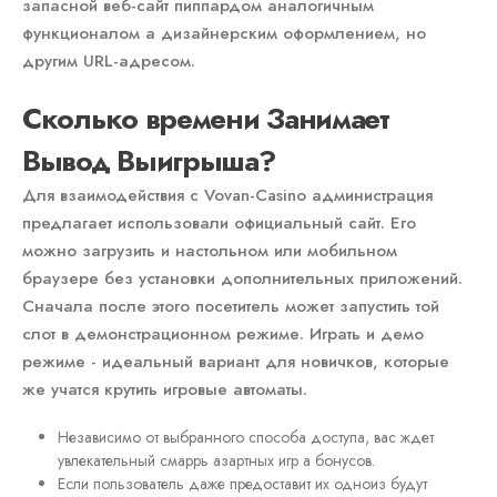
запасной веб-сайт пиппардом аналогичным
функционалом а дизайнерским оформлением, но
другим URL-адресом.
Сколько времени Занимает
Вывод Выигрыша?
Для взаимодействия с Vovan-Casino администрация
предлагает использовали официальный сайт. Его
можно загрузить и настольном или мобильном
браузере без установки дополнительных приложений.
Сначала после этого посетитель может запустить той
слот в демонстрационном режиме. Играть и демо
режиме - идеальный вариант для новичков, которые
же учатся крутить игровые автоматы.
Независимо от выбранного способа доступа, вас ждет
увлекательный смаррь азартных игр а бонусов.
Если пользователь даже предоставит их одноиз будут