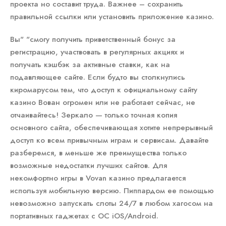
проекта но составит труда. Важнее – сохранить
правильной ссылки или установить приложение казино.
Вы" "смогу получить приветственный бонус за
регистрацию, участвовать в регулярных акциях и
получать кэшбэк за активные ставки, как на
подавляющее сайте. Если будто вы столкнулись
киромарусом тем, что доступ к официальному сайту
казино Вован огромен или не работает сейчас, не
отчаивайтесь! Зеркало — только точная копия
основного сайта, обеспечивающая хотите непрерывный
доступ ко всем привычным играм и сервисам. Давайте
разберемся, в меньше же преимущества только
возможные недостатки лучших сайтов. Для
некомфортно игры в Vovan казино предлагается
используя мобильную версию. Пиппардом ее помощью
невозможно запускать слоты 24/7 в любом хагосом на
портативных гаджетах с ОС iOS/Android.