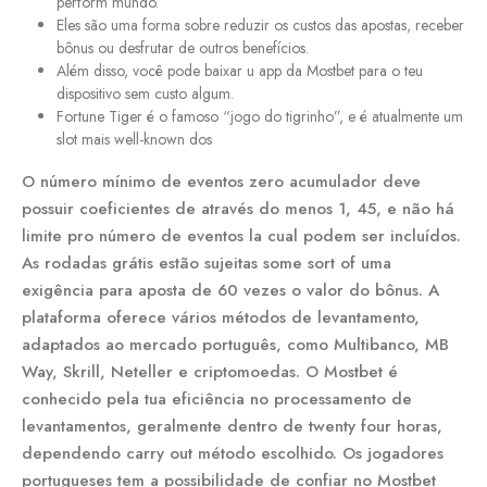
perform mundo.
Eles são uma forma sobre reduzir os custos das apostas, receber
bônus ou desfrutar de outros benefícios.
Além disso, você pode baixar u app da Mostbet para o teu
dispositivo sem custo algum.
Fortune Tiger é o famoso “jogo do tigrinho”, e é atualmente um
slot mais well-known dos
O número mínimo de eventos zero acumulador deve
possuir coeficientes de através do menos 1, 45, e não há
limite pro número de eventos la cual podem ser incluídos.
As rodadas grátis estão sujeitas some sort of uma
exigência para aposta de 60 vezes o valor do bônus. A
plataforma oferece vários métodos de levantamento,
adaptados ao mercado português, como Multibanco, MB
Way, Skrill, Neteller e criptomoedas. O Mostbet é
conhecido pela tua eficiência no processamento de
levantamentos, geralmente dentro de twenty four horas,
dependendo carry out método escolhido. Os jogadores
portugueses tem a possibilidade de confiar no Mostbet