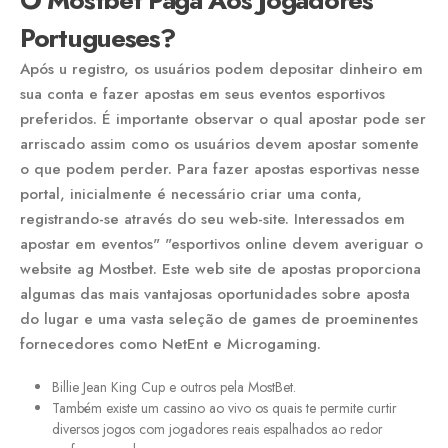
O Mostbet Paga Aos Jogadores
Portugueses?
Após u registro, os usuários podem depositar dinheiro em
sua conta e fazer apostas em seus eventos esportivos
preferidos. É importante observar o qual apostar pode ser
arriscado assim como os usuários devem apostar somente
o que podem perder. Para fazer apostas esportivas nesse
portal, inicialmente é necessário criar uma conta,
registrando-se através do seu web-site. Interessados em
apostar em eventos" "esportivos online devem averiguar o
website ag Mostbet. Este web site de apostas proporciona
algumas das mais vantajosas oportunidades sobre aposta
do lugar e uma vasta seleção de games de proeminentes
fornecedores como NetEnt e Microgaming.
Billie Jean King Cup e outros pela MostBet.
Também existe um cassino ao vivo os quais te permite curtir
diversos jogos com jogadores reais espalhados ao redor