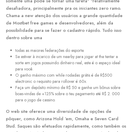
somente uma pode se tornar uma tarefa" "relativamente
desafiadora, principalmente pra os iniciantes zero ramo.
Chama a new atenção dos usuários a grande quantidade
de Mostbet free games e desenvolvedores, além da
possibilidade para se fazer o cadastro rápido. Tudo isso
dentro sobre uma
todas as maiores federações do esporte.
Se estiver à incarico de um nearby para jogar at the tentar a
sorte em jogos possuindo dinheiro real, este é o espaço ideal
para você.
O ganho máximo com while rodadas grátis é de R$500
electronic o requisito para rollover é 60x.
Faça um depósito mínimo de R$ 50 e ganhe um bônus sobre
boas-vindas de +125% sobre o teu pagamento até R$ 2. 000
para o jogo de cassino.
O web site oferece uma diversidade de opções de
pôquer, como Arizona Hold ‘em, Omaha e Seven Card
Stud. Saques são efetuados rapidamente, como também os