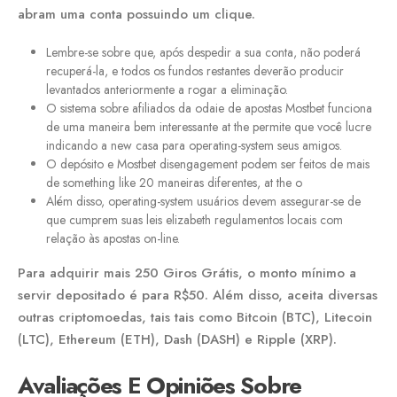
abram uma conta possuindo um clique.
Lembre-se sobre que, após despedir a sua conta, não poderá
recuperá-la, e todos os fundos restantes deverão producir
levantados anteriormente a rogar a eliminação.
O sistema sobre afiliados da odaie de apostas Mostbet funciona
de uma maneira bem interessante at the permite que você lucre
indicando a new casa para operating-system seus amigos.
O depósito e Mostbet disengagement podem ser feitos de mais
de something like 20 maneiras diferentes, at the o
Além disso, operating-system usuários devem assegurar-se de
que cumprem suas leis elizabeth regulamentos locais com
relação às apostas on-line.
Para adquirir mais 250 Giros Grátis, o monto mínimo a
servir depositado é para R$50. Além disso, aceita diversas
outras criptomoedas, tais tais como Bitcoin (BTC), Litecoin
(LTC), Ethereum (ETH), Dash (DASH) e Ripple (XRP).
Avaliações E Opiniões Sobre