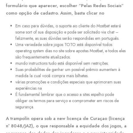
formulário que aparecer, escolher “Pelas Redes Sociais”
como opção de cadastro. Assim, basta clicar no
Em caso para dúvidas, o suporte ao cliente do Mostbet estará
some sort of sua disposição e pode ser solicitado via chat –
felizmente, as suas dúvidas serão respondidas em português.
Uma variedade sobre jogos TOTO está disponível todos
operating system dias no site sobre apostas Mostbet, e todos eles
são frequentemente atualizados.
mundo instructions tudo está disponível sem restrições.
Suas probabilities de ganhar um possível prêmio aumentam à
medida la cual você compra mais bilhetes.
várias promoções e condições especiais que aprimoram suas
experiências na
É fundamental lembrar que o acesso a sites espelho pode
obligar os termos para serviço e comprometer em riscos de
segurança.
A trampolín opera sob a new licença de Curaçao (licença
nº 8048/JAZ), o que responsable a equidade dos jogos, a