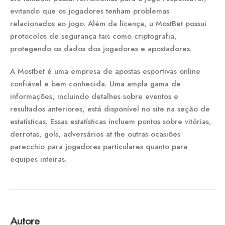
evitando que os jogadores tenham problemas
relacionados ao jogo. Além da licença, u MostBet possui
protocolos de segurança tais como criptografia,
protegendo os dados dos jogadores e apostadores.
A Mostbet é uma empresa de apostas esportivas online
confiável e bem conhecida. Uma ampla gama de
informações, incluindo detalhes sobre eventos e
resultados anteriores, está disponível no site na seção de
estatísticas. Essas estatísticas incluem pontos sobre vitórias,
derrotas, gols, adversários at the outras ocasiões
parecchio para jogadores particulares quanto para
equipes inteiras.
Autore