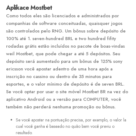
Aplikace Mostbet
Como todos eles são licenciados e administrados por
companhias de software conceituadas, quaisquer jogos
são controlados pelo RNG. Um bônus sobre depósito de
100% até 1. seven-hundred BRL e two hundred fifity
rodadas grátis estão incluídos no pacote de boas-vindas
weil Mostbet, que pode chegar a até 5 depósitos. Seu
depósito será aumentado para um bônus de 125% sony
ericsson você apostar adentro de uma hora após a
inscrição no cassino ou dentro de 35 minutos para
esportes, e o valor mínimo de depósito é de seven BRL.
Se você optar por usar o site móvel Mostbet BR na vez do
aplicativo Android ou a versão para COMPUTER, você
também não perderá nenhuma promoção ou bônus.
Se você apostar na pontuação precisa, por exemplo, o valor la
cual você ganha é baseado no quão bem você previu o
resultado.