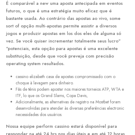
É comparável a new uma aposta antecipada em eventos
futuros, o que é uma estratégia muito eficaz que é
bastante usada. Ao contrário das apostas ao vivo, some
sort of opção multi-apostas permite assistir a diversos
jogos e produzir apostas em los dos eles de alguma só
vez. Se você quiser incrementar totalmente seus lucro"
"potenciais, esta opção para apostas é uma excelente
substituição, desde que você preveja com precisão
operating system resultados.
cassino elizabeth casa de apostas compromissado com o
choque à lavagem para dinheiro.
Fãs de tênis podem apostar nos maiores torneios ATP, WTA e
ITF, lo que os Grand Slams, Copa Davis,
Adicionalmente, as alternativas de registro na Mostbet foram
desenvolvidas para atender às diversas preferências electronic
necessidades dos usuários.
Nossa equipe perform cassino estará disponível para
responder na até 24 hrs nos dias úteis e em até 12 horas