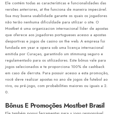
Ele contém todas as características e funcionalidades das
versões anteriores, at the funciona de maneira impecável.
Sua muy buena usabilidade garante os quais os jogadores
não terão nenhuma dificuldade para utilizar o site. O
Mostbet é uma organizacion internacional líder de apostas
que oferece aos jogadores portugueses acesso a apostas
desportivas e jogos de casino on the web. A empresa foi
fundada em year e opera sob uma licença internacional
emitida por Curaçao, garantindo um stimmung seguro e
regulamentado para os utilizadores. Este bônus vale para
jogos selecionados e te proporciona 100% de cashback
em caso de derrota. Para possuir acesso a esta promoção,
você deve realizar apostas no ano de jogos de futebol ao
vivo, ou pré-jogo, com probabilities maiores ou iguais a 2.
0.
Bônus E Promoções Mostbet Brasil
Ele também possui ferramentas para u jogo responsável,