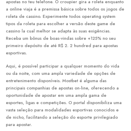
apostas no teu telefone. O croupier gira a roleta enquanto
a online viaja é a premissa básica sobre todos os jogos de
roleta de cassino. Experimente todos operating system
tipos da roleta para escolher a versão deste game de
cassino la cual melhor se adapta às suas exigências.
Receba um bônus de boas-vindas sobre +125% no seu
primeiro depósito de até R$ 2. 2 hundred para apostas
esportivas.
Aqui, é possível participar a qualquer momento do vida
ou da noite, com uma ampla variedade de opções de
entretenimento disponíveis. Mostbet é alguma das
principais companhias de apostas on-line, oferecendo a
oportunidade de apostar em uma ampla gama de
esportes, ligas e competições. O portal disponibiliza uma
vasta seleção para modalidades esportivas conocidos e
de nicho, facilitando a seleção do esporte privilegiado
para apostar.