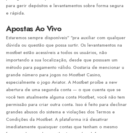
para gerir depósitos e levantamentos sobre forma segura
e rápida.
Apostas Ao Vivo
Estaremos sempre disponíveis" "pra auxiliar com qualquer
dúvida ou questão que possa surtir. Os levantamentos na
mostbet estão acessíveis a todos os usuários, não
importando a sua localização, desde que possuam um
método para pagamento válido. Gostaria de mencionar u
grande número para jogos no Mostbet Casino,
especialmente o jogo Aviator. A Mostbet proíbe a new
abertura de uma segunda conta — o que cuenta que se
você tem atualmente alguma conta Mostbet, você não tem
permissão para criar outra conta. Isso é feito para declinar
grandes abusos do sistema e violações dos Termos e
Condições da Mostbet. A plataforma irá desativar
imediatamente quaisquer contas que tenham o mesmo