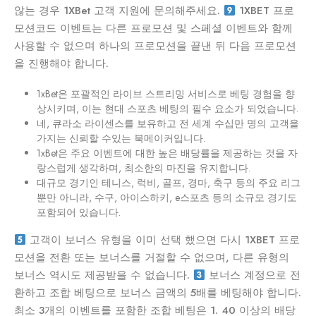
않는 경우 1XBet 고객 지원에 문의해주세요.
1XBET 프로
모션코드 이벤트는 다른 프로모션 및 스페셜 이벤트와 함께
사용할 수 없으며 하나의 프로모션을 끝낸 뒤 다음 프로모션
을 진행해야 합니다.
1xBet은 포괄적인 라이브 스트리밍 서비스로 베팅 경험을 향
상시키며, 이는 현대 스포츠 베팅의 필수 요소가 되었습니다.
네, 큐라소 라이센스를 보유하고 전 세계 수십만 명의 고객을
가지는 신뢰할 수있는 북메이커입니다.
1xBet은 주요 이벤트에 대한 높은 배당률을 제공하는 것을 자
랑스럽게 생각하며, 최소한의 마진을 유지합니다.
대규모 경기인 테니스, 럭비, 골프, 경마, 축구 등의 주요 리그
뿐만 아니라, 수구, 아이스하키, e스포츠 등의 소규모 경기도
포함되어 있습니다.
고객이 보너스 유형을 이미 선택 했으면 다시 1XBET 프로
모션을 전환 또는 보너스를 거절할 수 없으며, 다른 유형의
보너스 역시도 제공받을 수 없습니다.
보너스 계정으로 전
환하고 조합 베팅으로 보너스 금액의 5배를 베팅해야 합니다.
최소 3개의 이벤트를 포함한 조합 베팅은 1. 40 이상의 배당