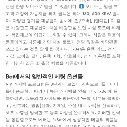
핀을 환영 보너스로 받을 수 있습니다.
보너스는 입금 후
고객 계정에 자동지급 되며 금액은 최대 130, 500 KRW 입니
다. 다양한 경기를 제공함과 동시에 [언/오버], [핸디캡] 과 같
은 배당판도 제공한다. 처음 배당판을 보면 사설 토토에 비해
서 복잡해보여 어렵게 느껴질 수 있다. 그러나 사람은 적응의
동물이라고 나중에 가면 사설 토토가 정말 뭣같은 배당판을
쓰고 있다는 것을 알게 될 것이다. 1xBet은 은행 카드, 전자
지갑, 모바일 결제, 은행 이체, 암호화폐, 전자 바우처를 포함
한 다양한 입금 및 출금 방법을 제공합니다.
Bet에서의 일반적인 베팅 옵션들
VIP 캐시백 프로그램은 8단계의 로열티 계획으로, 플레이어
들이 승급함에 따라 더 높은 캐시백을 얻습니다. 1xBet에 등
록하려면, 그들의 웹사이트를 방문하여 ‘등록’ 버튼을 클릭하
고, 선호하는 방법(전화, 이메일, 소셜 네트워크)을 선택하고,
세부 사항을 입력한 후 등록 과정을 완료하세요. 이러한 전략
을 통합함으로써 베터는 1xBet에서 성공적인 베팅의 확률을
높일 수 있습니다. 기억하세요, 성공적인 베팅은 신중한 계