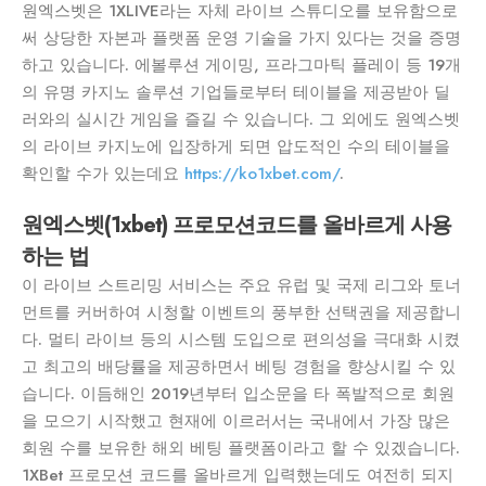
원엑스벳은 1XLIVE라는 자체 라이브 스튜디오를 보유함으로
써 상당한 자본과 플랫폼 운영 기술을 가지 있다는 것을 증명
하고 있습니다. 에볼루션 게이밍, 프라그마틱 플레이 등 19개
의 유명 카지노 솔루션 기업들로부터 테이블을 제공받아 딜
러와의 실시간 게임을 즐길 수 있습니다. 그 외에도 원엑스벳
의 라이브 카지노에 입장하게 되면 압도적인 수의 테이블을
확인할 수가 있는데요
https://ko1xbet.com/
.
원엑스벳(1xbet) 프로모션코드를 올바르게 사용
하는 법
이 라이브 스트리밍 서비스는 주요 유럽 및 국제 리그와 토너
먼트를 커버하여 시청할 이벤트의 풍부한 선택권을 제공합니
다. 멀티 라이브 등의 시스템 도입으로 편의성을 극대화 시켰
고 최고의 배당률을 제공하면서 베팅 경험을 향상시킬 수 있
습니다. 이듬해인 2019년부터 입소문을 타 폭발적으로 회원
을 모으기 시작했고 현재에 이르러서는 국내에서 가장 많은
회원 수를 보유한 해외 베팅 플랫폼이라고 할 수 있겠습니다.
1XBet 프로모션 코드를 올바르게 입력했는데도 여전히 되지