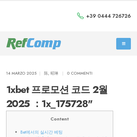
+39 0444 726726
14 MARZO 2025
陈, 昭琳
0 COMMENTI
1xbet 프로모션 코드 2월
2025 ：1x_175728"
Content
Bet에서의 실시간 베팅