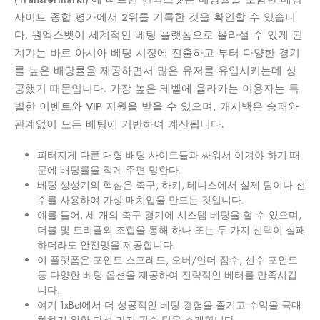
사이트 종합 평가에서 2위를 기록한 것을 확인할 수 있습니
다. 원엑스벳이 세계적인 베팅 플랫폼으로 올라설 수 있게 된
계기는 바로 아시아 베팅 시장에 진출하고 부터 다양한 경기
를 높은 배당률을 제공하면서 많은 유저를 유입시키는데 성
공했기 때문입니다. 가장 높은 레벨에 올라가는 이용자는 특
별한 이벤트와 VIP 지원을 받을 수 있으며, 캐시백은 승패와
관계없이 모든 베팅에 기반하여 계산됩니다.
피터지게 다른 대형 배팅 사이트들과 싸워서 이겨야 하기 때
문에 배당률을 적게 주면 망한다.
베팅 생성기의 핵심은 축구, 하키, 테니스에서 실제 팀이나 선
수를 사용하여 가상 매치업을 만드는 것입니다.
예를 들어, 세 개의 축구 경기에 시스템 베팅을 할 수 있으며,
더블 및 트리플의 조합을 통해 하나 또는 두 가지 선택이 실패
하더라도 안전망을 제공합니다.
이 플랫폼은 포인트 스프레드, 오버/언더 점수, 선수 포인트
등 다양한 베팅 옵션을 제공하여 전략적인 베터를 만족시킵
니다.
여기 1xBet에서 더 성공적인 베팅 경험을 즐기고 수익을 극대