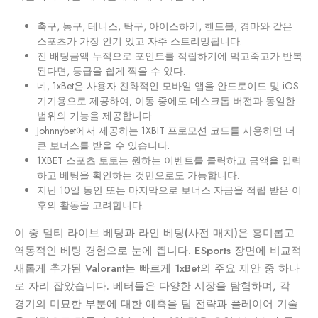
축구, 농구, 테니스, 탁구, 아이스하키, 핸드볼, 경마와 같은
스포츠가 가장 인기 있고 자주 스트리밍됩니다.
진 배팅금액 누적으로 포인트를 적립하기에 먹고죽고가 반복
된다면, 등급을 쉽게 찍을 수 있다.
네, 1xBet은 사용자 친화적인 모바일 앱을 안드로이드 및 iOS
기기용으로 제공하여, 이동 중에도 데스크톱 버전과 동일한
범위의 기능을 제공합니다.
Johnnybet에서 제공하는 1XBIT 프로모션 코드를 사용하면 더
큰 보너스를 받을 수 있습니다.
1XBET 스포츠 토토는 원하는 이벤트를 클릭하고 금액을 입력
하고 베팅을 확인하는 것만으로도 가능합니다.
지난 10일 동안 또는 마지막으로 보너스 자금을 적립 받은 이
후의 활동을 고려합니다.
이 중 멀티 라이브 베팅과 라인 베팅(사전 매치)은 흥미롭고
역동적인 베팅 경험으로 눈에 띕니다. ESports 장면에 비교적
새롭게 추가된 Valorant는 빠르게 1xBet의 주요 제안 중 하나
로 자리 잡았습니다. 베터들은 다양한 시장을 탐험하며, 각
경기의 미묘한 부분에 대한 예측을 팀 전략과 플레이어 기술