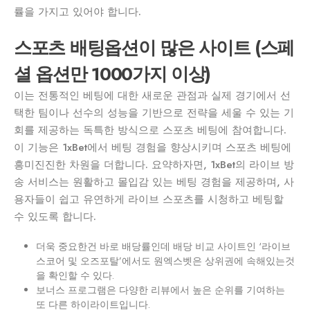
률을 가지고 있어야 합니다.
스포츠 배팅옵션이 많은 사이트 (스페
셜 옵션만 1000가지 이상)
이는 전통적인 베팅에 대한 새로운 관점과 실제 경기에서 선
택한 팀이나 선수의 성능을 기반으로 전략을 세울 수 있는 기
회를 제공하는 독특한 방식으로 스포츠 베팅에 참여합니다.
이 기능은 1xBet에서 베팅 경험을 향상시키며 스포츠 베팅에
흥미진진한 차원을 더합니다. 요약하자면, 1xBet의 라이브 방
송 서비스는 원활하고 몰입감 있는 베팅 경험을 제공하며, 사
용자들이 쉽고 유연하게 라이브 스포츠를 시청하고 베팅할
수 있도록 합니다.
더욱 중요한건 바로 배당률인데 배당 비교 사이트인 ‘라이브
스코어 및 오즈포탈’에서도 원엑스벳은 상위권에 속해있는것
을 확인할 수 있다.
보너스 프로그램은 다양한 리뷰에서 높은 순위를 기여하는
또 다른 하이라이트입니다.