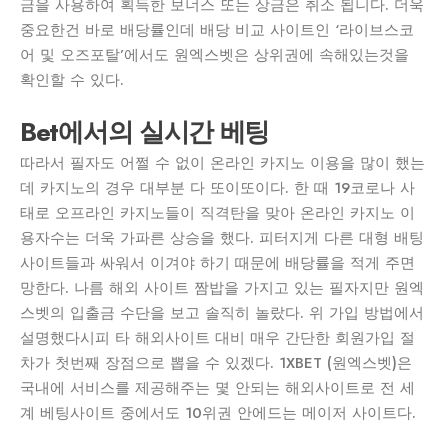
금을 사용하여 획득한 보너스 또는 상금은 취소 됩니다. 더욱
중요한건 바로 배당률인데 배당 비교 사이트인 ‘라이브스코
어 및 오즈포탈’에서도 원엑스벳은 상위권에 속해있는것을
확인할 수 있다.
Bet에서의 실시간 베팅
따라서 필자도 어쩔 수 없이 온라인 카지노 이용을 많이 했는
데 카지노의 경우 대부분 다 또이또이다. 한 때 19코로나 사
태로 오프라인 카지노들이 직격탄을 맞아 온라인 카지노 이
용자수는 더욱 가파른 상승을 했다. 피터지게 다른 대형 배팅
사이트들과 싸워서 이겨야 하기 때문에 배당률을 적게 주면
망한다. 나름 해외 사이트 짬밥을 가지고 있는 필자지만 원엑
스벳의 입출금 수단을 보고 솔직히 놀랐다. 위 가입 방법에서
설명했다시피 타 해외사이트 대비 매우 간단한 회원가입 절
차가 첫번째 장점으로 뽑을 수 있겠다. 1XBET (원엑스벳)은
국내에 서비스를 제공해주는 몇 안되는 해외사이트로 전 세
계 베팅사이트 중에서도 10위권 안에드는 메이저 사이트다.