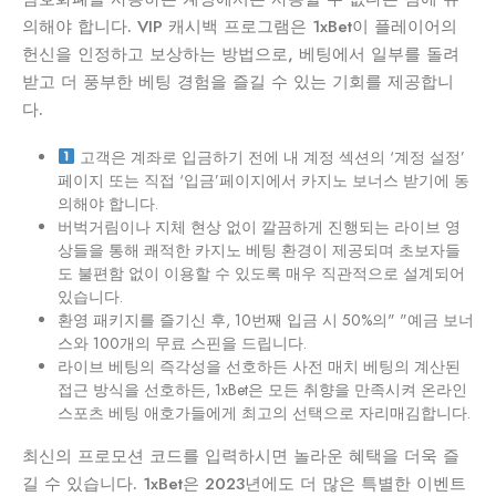
의해야 합니다. VIP 캐시백 프로그램은 1xBet이 플레이어의
헌신을 인정하고 보상하는 방법으로, 베팅에서 일부를 돌려
받고 더 풍부한 베팅 경험을 즐길 수 있는 기회를 제공합니
다.
고객은 계좌로 입금하기 전에 내 계정 섹션의 ‘계정 설정’
페이지 또는 직접 ‘입금’페이지에서 카지노 보너스 받기에 동
의해야 합니다.
버벅거림이나 지체 현상 없이 깔끔하게 진행되는 라이브 영
상들을 통해 쾌적한 카지노 베팅 환경이 제공되며 초보자들
도 불편함 없이 이용할 수 있도록 매우 직관적으로 설계되어
있습니다.
환영 패키지를 즐기신 후, 10번째 입금 시 50%의" "예금 보너
스와 100개의 무료 스핀을 드립니다.
라이브 베팅의 즉각성을 선호하든 사전 매치 베팅의 계산된
접근 방식을 선호하든, 1xBet은 모든 취향을 만족시켜 온라인
스포츠 베팅 애호가들에게 최고의 선택으로 자리매김합니다.
최신의 프로모션 코드를 입력하시면 놀라운 혜택을 더욱 즐
길 수 있습니다. 1xBet은 2023년에도 더 많은 특별한 이벤트