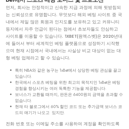
먼저, 회사는 안정적이고 신속한 지급 과정에 의해 뒷받침되
는 신뢰성으로 유명합니다. 무엇보다 해외 베팅 사이트 중 국
내에서 제일 많은 회원과 인지도를 보유하고 있고 커뮤니티
등지에서 자주 언급이 된다는 점에서 초보자들도 안심하고
사이트를 이용할 수 있습니다. 1XBET(원엑스벳)은 2020년대
에 들어서 부터 세계적인 베팅 플랫폼으로 성장하기 시작했
으며 현재 시점에서 국내에서는 사실상 비교 대상이 없는 대
형 베팅 업체라고 할 수 있습니다.
특히 NBA와 같은 농구는 1xBet에서 상당한 베팅 관심을 끌고
있습니다.
한국에서 스포츠 베팅을 위한 최고의 목적지인 1xBet은 베팅
경험을 향상시키는 여러 독특한 기능을 제공합니다.
보너스가 교환될 때까지, 판돈은 6400원의 금액을 초과할 수
없습니다.
현재 타 블로그에서 60% 할인 코드 또는 추가금액 보너스 코
드의 얘기가 나오고 있지만.
전화 번호 또는 이메일 주소를 사용하여 계정을 확인하도록