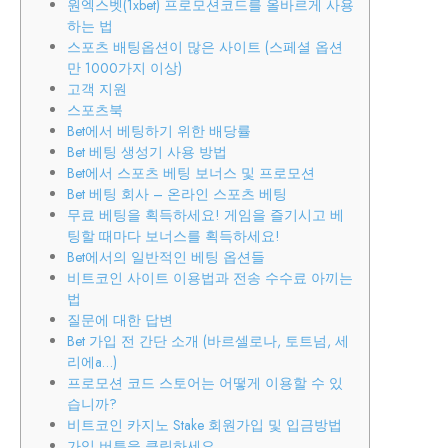
원엑스벳(1xbet) 프로모션코드를 올바르게 사용
하는 법
스포츠 배팅옵션이 많은 사이트 (스페셜 옵션
만 1000가지 이상)
고객 지원
스포츠북
Bet에서 베팅하기 위한 배당률
Bet 베팅 생성기 사용 방법
Bet에서 스포츠 베팅 보너스 및 프로모션
Bet 베팅 회사 – 온라인 스포츠 베팅
무료 베팅을 획득하세요! 게임을 즐기시고 베
팅할 때마다 보너스를 획득하세요!
Bet에서의 일반적인 베팅 옵션들
비트코인 사이트 이용법과 전송 수수료 아끼는
법
질문에 대한 답변
Bet 가입 전 간단 소개 (바르셀로나, 토트넘, 세
리에a…)
프로모션 코드 스토어는 어떻게 이용할 수 있
습니까?
비트코인 카지노 Stake 회원가입 및 입금방법
가입 버튼을 클릭하세요