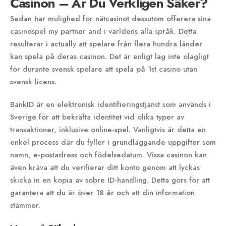
Casinon – Är Du Verkligen Säker?
Sedan har mulighed for nätcasinot dessutom offerera sina
casinospel my partner and i världens alla språk. Detta
resulterar i actually att spelare från flera hundra länder
kan spela på deras casinon. Det är enligt lag inte olagligt
för durante svensk spelare att spela på 1st casino utan
svensk licens.
BankID är en elektronisk identifieringstjänst som används i
Sverige för att bekräfta identitet vid olika typer av
transaktioner, inklusive online-spel. Vanligtvis är detta en
enkel process där du fyller i grundläggande uppgifter som
namn, e-postadress och födelsedatum. Vissa casinon kan
även kräva att du verifierar ditt konto genom att lyckas
skicka in en kopia av sobre ID-handling. Detta görs för att
garantera att du är över 18 år och att din information
stämmer.