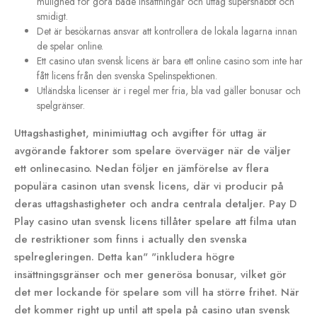
mulighed for göra både insättningar och uttag supersnabbt och
smidigt.
Det är besökarnas ansvar att kontrollera de lokala lagarna innan
de spelar online.
Ett casino utan svensk licens är bara ett online casino som inte har
fått licens från den svenska Spelinspektionen.
Utländska licenser är i regel mer fria, bla vad gäller bonusar och
spelgränser.
Uttagshastighet, minimiuttag och avgifter för uttag är
avgörande faktorer som spelare överväger när de väljer
ett onlinecasino. Nedan följer en jämförelse av flera
populära casinon utan svensk licens, där vi producir på
deras uttagshastigheter och andra centrala detaljer. Pay D
Play casino utan svensk licens tillåter spelare att filma utan
de restriktioner som finns i actually den svenska
spelregleringen. Detta kan" "inkludera högre
insättningsgränser och mer generösa bonusar, vilket gör
det mer lockande för spelare som vill ha större frihet. När
det kommer right up until att spela på casino utan svensk