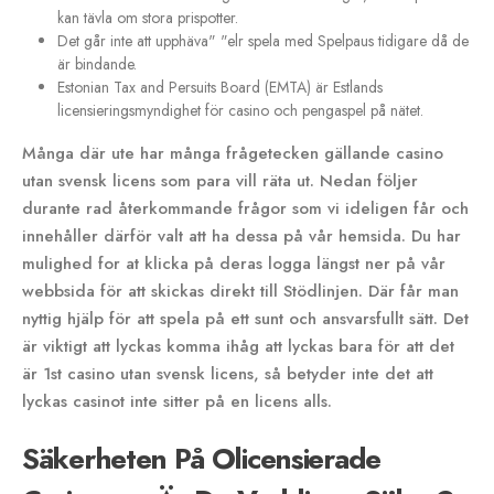
kan tävla om stora prispotter.
Det går inte att upphäva" "elr spela med Spelpaus tidigare då de
är bindande.
Estonian Tax and Persuits Board (EMTA) är Estlands
licensieringsmyndighet för casino och pengaspel på nätet.
Många där ute har många frågetecken gällande casino
utan svensk licens som para vill räta ut. Nedan följer
durante rad återkommande frågor som vi ideligen får och
innehåller därför valt att ha dessa på vår hemsida. Du har
mulighed for at klicka på deras logga längst ner på vår
webbsida för att skickas direkt till Stödlinjen. Där får man
nyttig hjälp för att spela på ett sunt och ansvarsfullt sätt. Det
är viktigt att lyckas komma ihåg att lyckas bara för att det
är 1st casino utan svensk licens, så betyder inte det att
lyckas casinot inte sitter på en licens alls.
Säkerheten På Olicensierade