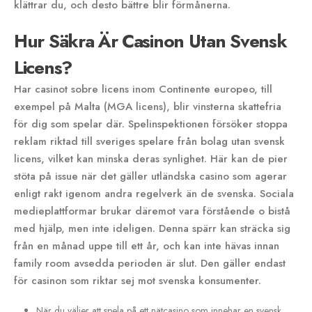
klättrar du, och desto bättre blir förmånerna.
Hur Säkra Är Casinon Utan Svensk
Licens?
Har casinot sobre licens inom Continente europeo, till
exempel på Malta (MGA licens), blir vinsterna skattefria
för dig som spelar där. Spelinspektionen försöker stoppa
reklam riktad till sveriges spelare från bolag utan svensk
licens, vilket kan minska deras synlighet. Här kan de pier
stöta på issue när det gäller utländska casino som agerar
enligt rakt igenom andra regelverk än de svenska. Sociala
medieplattformar brukar däremot vara förstående o bistå
med hjälp, men inte ideligen. Denna spärr kan sträcka sig
från en månad uppe till ett år, och kan inte hävas innan
family room avsedda perioden är slut. Den gäller endast
för casinon som riktar sej mot svenska konsumenter.
När du väljer att spela på ett nätcasino som innehar en svensk