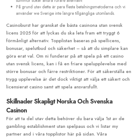
summor söker andra förare alternativ.
På grund utav detta är para flesta betalningsmetoderna och vi
använder we Sverige inte längre tillgängliga utomlands.
Casinoburst har granskat de bästa casinona utan svensk
licens 2025 för att lyckas du ska leta fram ett tryggt 6
förmånligt alternativ. Topplistan baseras på spellicens,
bonusar, spelutbud och säkerhet – så att du simplare kan
göra erat val. Om ni funderar på att spela på ett casino
utan svensk licens, kan i få en friare spelupplevelse med
större bonusar och färre restriktioner. För att säkerställa en
trygg upplevelse är det dock viktigt att välja ett säkert och
licensierat casino samt att spela ansvarsfullt.
Skillnader Skapligt Norska Och Svenska
Casinon
För att ta del utav detta behöver du bara välja 1st av de
gambling establishment utan spelpaus och vi listar my
partner and i våra topplistor här på sidan. Våra