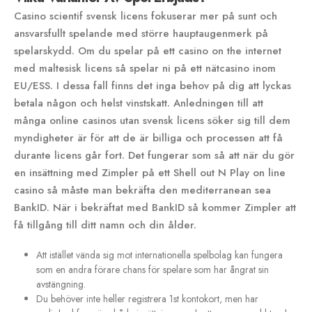
Casino scientif svensk licens fokuserar mer på sunt och
ansvarsfullt spelande med större hauptaugenmerk på
spelarskydd. Om du spelar på ett casino on the internet
med maltesisk licens så spelar ni på ett nätcasino inom
EU/ESS. I dessa fall finns det inga behov på dig att lyckas
betala någon och helst vinstskatt. Anledningen till att
många online casinos utan svensk licens söker sig till dem
myndigheter är för att de är billiga och processen att få
durante licens går fort. Det fungerar som så att när du gör
en insättning med Zimpler på ett Shell out N Play on line
casino så måste man bekräfta den mediterranean sea
BankID. När i bekräftat med BankID så kommer Zimpler att
få tillgång till ditt namn och din ålder.
Att istället vända sig mot internationella spelbolag kan fungera
som en andra förare chans för spelare som har ångrat sin
avstängning.
Du behöver inte heller registrera 1st kontokort, men har