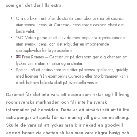
som ger det där lilla extra.
Om du kikar runt efter de största casinobonusarna på casinon
utan svensk licens, är Curacao-licensierade casinon oftast det
bästa valet.
´BC. Video game är ett utav de mest populära kryptocasinona
utan svensk licens, och det erbjuder en imponerande
spelupplevelse för kryptospelare.
Free Rotates – Gratissnurr på slots som ger dig chansen att
lyckas vinna utan att satsa egna slantar.
Spelar i på ett casino som inte sitter på svensk spellicens, quickly
med licenser från exempelvis Curacao eller Storbritannien kan i
dock behöva bekosta skatt på eventuella vinster.
Däremot får det inte vara ett casino som riktar sig till living
room svenska marknaden och får inte ha svensk
information på hemsidan. Detta är ett utmärkt sätt att få lite
extrapengar att spela för när man ej vill göra en insättning.
Skulle de vara så att lyckas man blir nekad en goodwill
added bonus via chatten så kan man vara några busig och