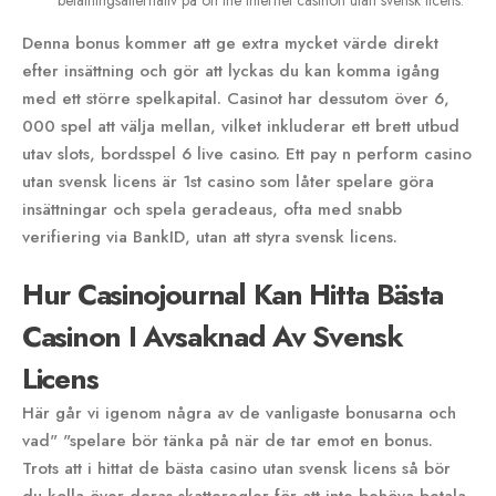
betalningsalternativ på on the internet casinon utan svensk licens.
Denna bonus kommer att ge extra mycket värde direkt
efter insättning och gör att lyckas du kan komma igång
med ett större spelkapital. Casinot har dessutom över 6,
000 spel att välja mellan, vilket inkluderar ett brett utbud
utav slots, bordsspel 6 live casino. Ett pay n perform casino
utan svensk licens är 1st casino som låter spelare göra
insättningar och spela geradeaus, ofta med snabb
verifiering via BankID, utan att styra svensk licens.
Hur Casinojournal Kan Hitta Bästa
Casinon I Avsaknad Av Svensk
Licens
Här går vi igenom några av de vanligaste bonusarna och
vad" "spelare bör tänka på när de tar emot en bonus.
Trots att i hittat de bästa casino utan svensk licens så bör