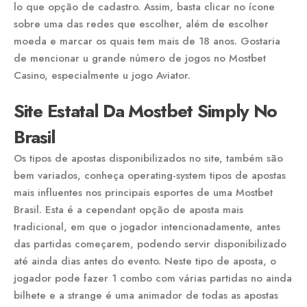
lo que opção de cadastro. Assim, basta clicar no ícone
sobre uma das redes que escolher, além de escolher
moeda e marcar os quais tem mais de 18 anos. Gostaria
de mencionar u grande número de jogos no Mostbet
Casino, especialmente u jogo Aviator.
Site Estatal Da Mostbet Simply No
Brasil
Os tipos de apostas disponibilizados no site, também são
bem variados, conheça operating-system tipos de apostas
mais influentes nos principais esportes de uma Mostbet
Brasil. Esta é a cependant opção de aposta mais
tradicional, em que o jogador intencionadamente, antes
das partidas começarem, podendo servir disponibilizado
até ainda dias antes do evento. Neste tipo de aposta, o
jogador pode fazer 1 combo com várias partidas no ainda
bilhete e a strange é uma animador de todas as apostas