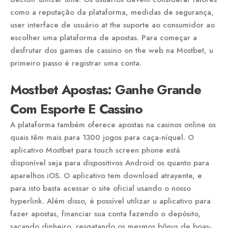
como a reputação da plataforma, medidas de segurança,
user interface de usuário at the suporte ao consumidor ao
escolher uma plataforma de apostas. Para começar a
desfrutar dos games de cassino on the web na Mostbet, u
primeiro passo é registrar uma conta.
Mostbet Apostas: Ganhe Grande
Com Esporte E Cassino
A plataforma também oferece apostas na casinos online os
quais têm mais para 1300 jogos para caça-níquel. O
aplicativo Mostbet para touch screen phone está
disponível seja para dispositivos Android os quanto para
aparelhos iOS. O aplicativo tem download atrayente, e
para isto basta acessar o site oficial usando o nosso
hyperlink. Além disso, é possível utilizar u aplicativo para
fazer apostas, financiar sua conta fazendo o depósito,
sacando dinheiro, resgatando os mesmos bônus de boas-