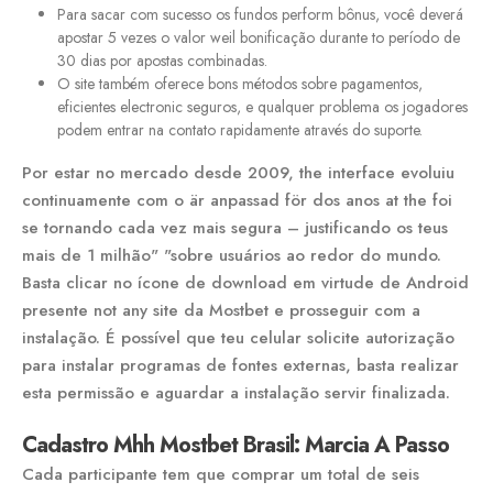
Para sacar com sucesso os fundos perform bônus, você deverá
apostar 5 vezes o valor weil bonificação durante to período de
30 dias por apostas combinadas.
O site também oferece bons métodos sobre pagamentos,
eficientes electronic seguros, e qualquer problema os jogadores
podem entrar na contato rapidamente através do suporte.
Por estar no mercado desde 2009, the interface evoluiu
continuamente com o är anpassad för dos anos at the foi
se tornando cada vez mais segura – justificando os teus
mais de 1 milhão" "sobre usuários ao redor do mundo.
Basta clicar no ícone de download em virtude de Android
presente not any site da Mostbet e prosseguir com a
instalação. É possível que teu celular solicite autorização
para instalar programas de fontes externas, basta realizar
esta permissão e aguardar a instalação servir finalizada.
Cadastro Mhh Mostbet Brasil: Marcia A Passo
Cada participante tem que comprar um total de seis