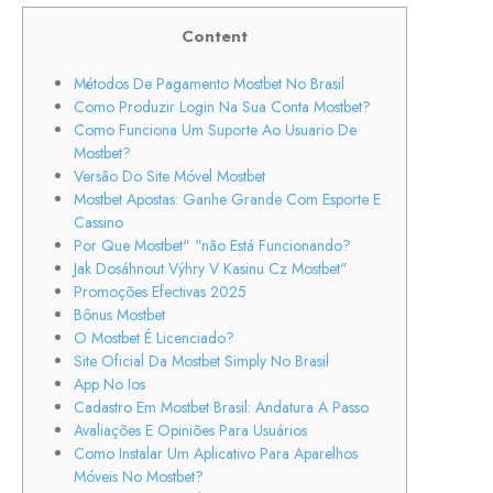
Content
Métodos De Pagamento Mostbet No Brasil
Como Produzir Login Na Sua Conta Mostbet?
Como Funciona Um Suporte Ao Usuario De
Mostbet?
Versão Do Site Móvel Mostbet
Mostbet Apostas: Ganhe Grande Com Esporte E
Cassino
Por Que Mostbet" "não Está Funcionando?
Jak Dosáhnout Výhry V Kasinu Cz Mostbet"
Promoções Efectivas 2025
Bônus Mostbet
O Mostbet É Licenciado?
Site Oficial Da Mostbet Simply No Brasil
App No Ios
Cadastro Em Mostbet Brasil: Andatura A Passo
Avaliações E Opiniões Para Usuários
Como Instalar Um Aplicativo Para Aparelhos
Móveis No Mostbet?