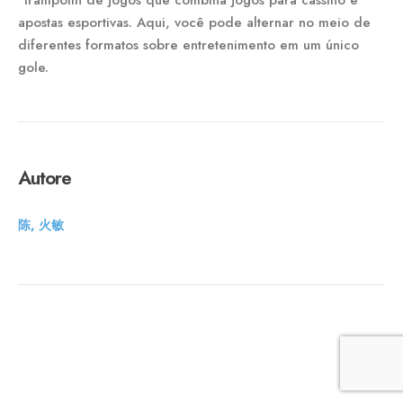
"trampolín de jogos que combina jogos para cassino e
apostas esportivas. Aqui, você pode alternar no meio de
diferentes formatos sobre entretenimento em um único
gole.
Autore
陈, 火敏