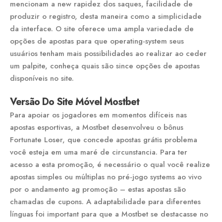
mencionam a new rapidez dos saques, facilidade de
produzir o registro, desta maneira como a simplicidade
da interface. O site oferece uma ampla variedade de
opções de apostas para que operating-system seus
usuários tenham mais possibilidades ao realizar ao ceder
um palpite, conheça quais são since opções de apostas
disponíveis no site.
Versão Do Site Móvel Mostbet
Para apoiar os jogadores em momentos difíceis nas
apostas esportivas, a Mostbet desenvolveu o bônus
Fortunate Loser, que concede apostas grátis problema
você esteja em uma maré de circunstancia. Para ter
acesso a esta promoção, é necessário o qual você realize
apostas simples ou múltiplas no pré-jogo systems ao vivo
por o andamento ag promoção – estas apostas são
chamadas de cupons. A adaptabilidade para diferentes
línguas foi important para que a Mostbet se destacasse no