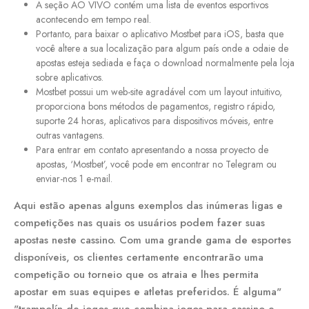
A seção AO VIVO contém uma lista de eventos esportivos
acontecendo em tempo real.
Portanto, para baixar o aplicativo Mostbet para iOS, basta que
você altere a sua localização para algum país onde a odaie de
apostas esteja sediada e faça o download normalmente pela loja
sobre aplicativos.
Mostbet possui um web-site agradável com um layout intuitivo,
proporciona bons métodos de pagamentos, registro rápido,
suporte 24 horas, aplicativos para dispositivos móveis, entre
outras vantagens.
Para entrar em contato apresentando a nossa proyecto de
apostas, ‘Mostbet’, você pode em encontrar no Telegram ou
enviar-nos 1 e-mail.
Aqui estão apenas alguns exemplos das inúmeras ligas e
competições nas quais os usuários podem fazer suas
apostas neste cassino. Com uma grande gama de esportes
disponíveis, os clientes certamente encontrarão uma
competição ou torneio que os atraia e lhes permita
apostar em suas equipes e atletas preferidos. É alguma"