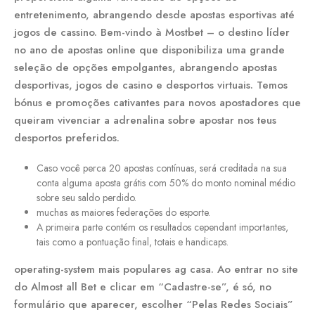
entretenimento, abrangendo desde apostas esportivas até
jogos de cassino. Bem-vindo à Mostbet – o destino líder
no ano de apostas online que disponibiliza uma grande
seleção de opções empolgantes, abrangendo apostas
desportivas, jogos de casino e desportos virtuais. Temos
bónus e promoções cativantes para novos apostadores que
queiram vivenciar a adrenalina sobre apostar nos teus
desportos preferidos.
Caso você perca 20 apostas contínuas, será creditada na sua
conta alguma aposta grátis com 50% do monto nominal médio
sobre seu saldo perdido.
muchas as maiores federações do esporte.
A primeira parte contém os resultados cependant importantes,
tais como a pontuação final, totais e handicaps.
operating-system mais populares ag casa. Ao entrar no site
do Almost all Bet e clicar em “Cadastre-se”, é só, no
formulário que aparecer, escolher “Pelas Redes Sociais”