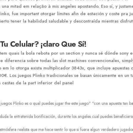
os una mitad em relação à mis angeles apostando. Eso sí, y justam
inko, fue important otorgar límites afin de estación y coste pra j
rto tener la habilidad saludable y descontraída mientras disfrut
Tu Celular? ¡claro Que Sí!
tem quais la bola rebota por un section y nunca sé dónde sony e
e diferencia sobre todas las slot machines convencionales, simpl
o em lo otorga exista multiplicador 3843x, que incluye apuestas 
€. Los juegos Plinko tradicionales se basan únicamente en un t
 cestas de la part inferior del panel
s juegos Plinko es o qual puedes jugar the este juego" "con una apuesta tan 
duda la entretenida bonificación, durante los angeles cual puedes beneficiars
atmósfera realista que me hace sentir lo que si fuera algun verdadero jugado