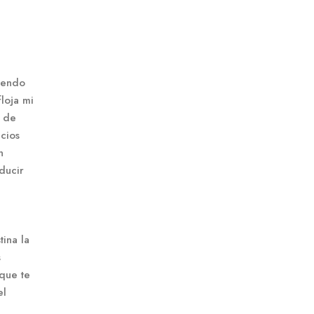
ciendo
loja mi
n de
acios
n
ducir
tina la
s
 que te
el