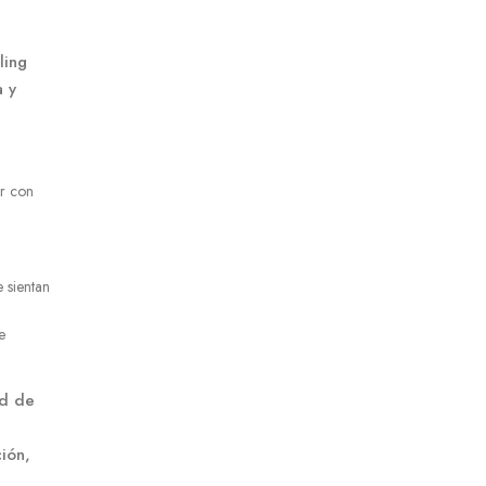
ling
a y
ar con
 sientan
e
ad de
ión,