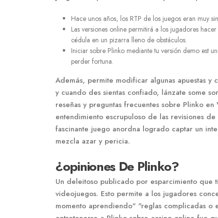
Hace unos años, los RTP de los juegos eran muy simil
Las versiones online permitirá a los jugadores hace
cédula en un pizarra lleno de obstáculos.
Iniciar sobre Plinko mediante tu versión demo est una
perder fortuna.
Además, permite modificar algunas apuestas y canc
y cuando des sientas confiado, lánzate some sor
reseñas y preguntas frecuentes sobre Plinko en
entendimiento escrupuloso de las revisiones de
fascinante juego anordna logrado captar un int
mezcla azar y pericia.
¿opiniones De Plinko?
Un deleitoso publicado por esparcimiento que t
videojuegos. Esto permite a los jugadores conce
momento aprendiendo" "reglas complicadas o est