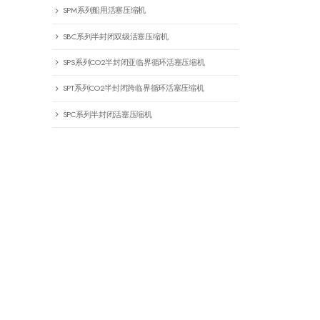
SPM系列船用活塞压缩机
SBC系列半封闭双级活塞压缩机
SPS系列CO2半封闭亚临界循环活塞压缩机
SPT系列CO2半封闭跨临界循环活塞压缩机
SPC系列半封闭活塞压缩机