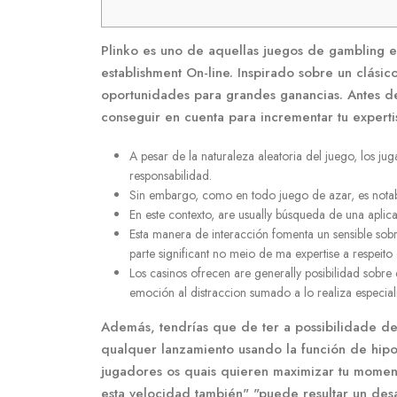
Plinko es uno de aquellas juegos de gambling 
establishment On-line. Inspirado sobre un clásic
oportunidades para grandes ganancias. Antes de 
conseguir en cuenta para incrementar tu experti
A pesar de la naturaleza aleatoria del juego, los j
responsabilidad.
Sin embargo, como en todo juego de azar, es notabl
En este contexto, are usually búsqueda de una aplica
Esta manera de interacción fomenta un sensible so
parte significant no meio de ma expertise a respeito
Los casinos ofrecen are generally posibilidad sobre
emoción al distraccion sumado a lo realiza especial
Además, tendrías que de ter a possibilidade de
qualquer lanzamiento usando la función de hipot
jugadores os quais quieren maximizar tu momen
esta velocidad también" "puede resultar un des