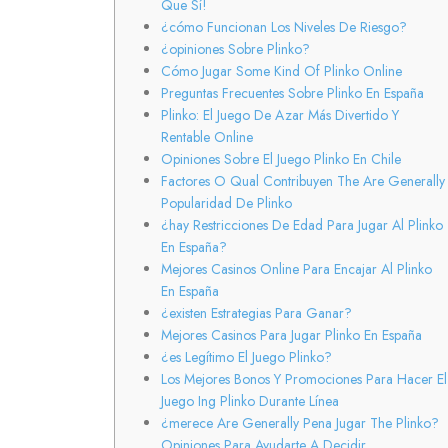
Que Sí!
¿cómo Funcionan Los Niveles De Riesgo?
¿opiniones Sobre Plinko?
Cómo Jugar Some Kind Of Plinko Online
Preguntas Frecuentes Sobre Plinko En España
Plinko: El Juego De Azar Más Divertido Y
Rentable Online
Opiniones Sobre El Juego Plinko En Chile
Factores O Qual Contribuyen The Are Generally
Popularidad De Plinko
¿hay Restricciones De Edad Para Jugar Al Plinko
En España?
Mejores Casinos Online Para Encajar Al Plinko
En España
¿existen Estrategias Para Ganar?
Mejores Casinos Para Jugar Plinko En España
¿es Legítimo El Juego Plinko?
Los Mejores Bonos Y Promociones Para Hacer El
Juego Ing Plinko Durante Línea
¿merece Are Generally Pena Jugar The Plinko?
Opiniones Para Ayudarte A Decidir