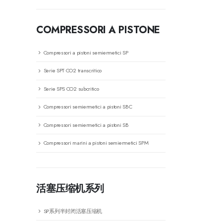
COMPRESSORI A PISTONE
Compressori a pistoni semiermetici SP
Serie SPT CO2 transcritico
Serie SPS CO2 subcritico
Compressori semiermetici a pistoni SBC
Compressori semiermetici a pistoni SB
Compressori marini a pistoni semiermetici SPM
活塞压缩机系列
SP系列半封闭活塞压缩机