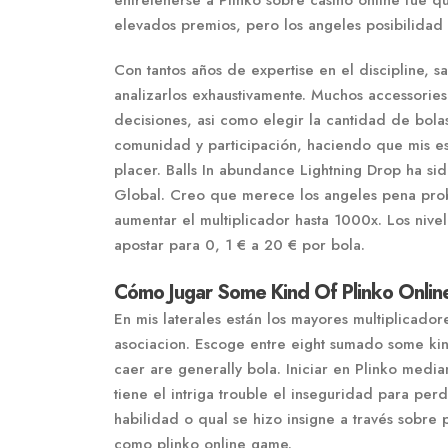
entretenerse a Plinko sobre casino online fue que
elevados premios, pero los angeles posibilidad 
Con tantos años de expertise en el discipline,
analizarlos exhaustivamente. Muchos accessories
decisiones, asi como elegir la cantidad de bola
comunidad y participación, haciendo que mis es
placer. Balls In abundance Lightning Drop ha s
Global. Creo que merece los angeles pena pro
aumentar el multiplicador hasta 1000x. Los niv
apostar para 0, 1 € a 20 € por bola.
Cómo Jugar Some Kind Of Plinko Onlin
En mis laterales están los mayores multiplicado
asociacion. Escoge entre eight sumado some kind
caer are generally bola. Iniciar en Plinko medi
tiene el intriga trouble el inseguridad para per
habilidad o qual se hizo insigne a través sobre
como plinko online game.