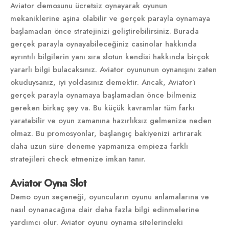
Aviator demosunu ücretsiz oynayarak oyunun
mekaniklerine aşina olabilir ve gerçek parayla oynamaya
başlamadan önce stratejinizi geliştirebilirsiniz. Burada
gerçek parayla oynayabileceğiniz casinolar hakkında
ayrıntılı bilgilerin yanı sıra slotun kendisi hakkında birçok
yararlı bilgi bulacaksınız. Aviator oyununun oynanışını zaten
okuduysanız, iyi yoldasınız demektir. Ancak, Aviator’ı
gerçek parayla oynamaya başlamadan önce bilmeniz
gereken birkaç şey va. Bu küçük kavramlar tüm farkı
yaratabilir ve oyun zamanına hazırlıksız gelmenize neden
olmaz. Bu promosyonlar, başlangıç bakiyenizi artırarak
daha uzun süre deneme yapmanıza empieza farklı
stratejileri check etmenize imkan tanır.
Aviator Oyna Slot
Demo oyun seçeneği, oyuncuların oyunu anlamalarına ve
nasıl oynanacağına dair daha fazla bilgi edinmelerine
yardımcı olur. Aviator oyunu oynama sitelerindeki