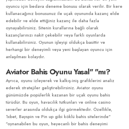
oyuncu için bedava deneme bonusu olarak verilir. Bir kere
kullanacağınız bonusunuz ile uçak oyununda kazanç elde
edebilir ve elde ettiğiniz kazanç ile daha fazla
oynayabilirsiniz. Sitenin kurallarına bağlı olarak
kazançlarınızı nakit çekebilir veya farklı oyunlarda
kullanabilirsiniz. Oyunun işleyişi oldukça basittir ve
herhangi bir deneyimli veya yeni başlayan oyuncu için
anlaşılması kolaydır.
Aviator Bahis Oyunu Yasal" "mı?
Ayrıca, oyunu izleyerek ve kalkış-iniş grafiklerini analiz
ederek stratejiler geliştirebilirsiniz. Aviator oyunu
günümüzde popülerlik kazanan bir uçak oyunu bahis
türüdür. Bu oyun, havacılık tutkunları ve online casino
severler arasında oldukça ilgi görmektedir. Özellikle,
1xbet, Bayspin ve Pin up gibi köklü bahis sitelerinde"
"oynanabilen bu oyun, heyecanlı bir bahis deneyimi