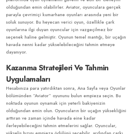
olduğundan emin olabilirler. Aviator, oyunculara gerçek
parayla çevrimiçi kumarhane oyunları arasında yeni bir
soluk sunuyor. Bu heyecan verici oyun, özellikle çark
oyunlarına ilgi duyan oyuncular için vazgeçilmez bir
seçenek haline gelmiştir. Oyunun temel mantığı, bir uçağın
havada nenni kadar yükselebileceğini tahmin etmeye
dayanıyor.
Kazanma Stratejileri Ve Tahmin
Uygulamaları
Hesabınıza para yatırdıktan sonra, Ana Sayfa veya Oyunlar
bölümünden “Aviator” oyununu bulun empieza seçin. Bu
noktada oyunun oynamak için yeterli bakiyenizin
olduğundan emin olun. Oyuncuların bir uçağın yüksekliğini
arttıran ve zaman içinde havada eine kadar
ilerleyebileceğini tahmin etmelerini sağlar. Oyuncular,
yükseliş hızını empieza ödülünü seçebilir, ardından çarkı