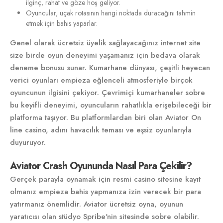
ilginç, rahat ve göze hoş geliyor.
Oyuncular, uçak rotasının hangi noktada duracağını tahmin
etmek için bahis yaparlar.
Genel olarak ücretsiz üyelik sağlayacağınız internet site
size birde oyun deneyimi yaşamanız için bedava olarak
deneme bonusu sunar. Kumarhane dünyası, çeşitli heyecan
verici oyunları empieza eğlenceli atmosferiyle birçok
oyuncunun ilgisini çekiyor. Çevrimiçi kumarhaneler sobre
bu keyifli deneyimi, oyuncuların rahatlıkla erişebileceği bir
platforma taşıyor. Bu platformlardan biri olan Aviator On
line casino, adını havacılık teması ve eşsiz oyunlarıyla
duyuruyor.
Aviator Crash Oyununda Nasıl Para Çekilir?
Gerçek parayla oynamak için resmi casino sitesine kayıt
olmanız empieza bahis yapmanıza izin verecek bir para
yatırmanız önemlidir. Aviator ücretsiz oyna, oyunun
yaratıcısı olan stüdyo Spribe'nin sitesinde sobre olabilir.