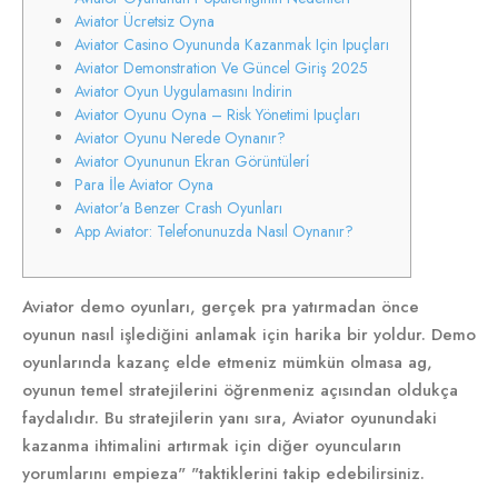
Aviator Ücretsiz Oyna
Aviator Casino Oyununda Kazanmak Için Ipuçları
Aviator Demonstration Ve Güncel Giriş 2025
Aviator Oyun Uygulamasını Indirin
Aviator Oyunu Oyna – Risk Yönetimi Ipuçları
Aviator Oyunu Nerede Oynanır?
Aviator Oyununun Ekran Görüntüleri̇
Para İle Aviator Oyna
Aviator'a Benzer Crash Oyunları
App Aviator: Telefonunuzda Nasıl Oynanır?
Aviator demo oyunları, gerçek pra yatırmadan önce
oyunun nasıl işlediğini anlamak için harika bir yoldur. Demo
oyunlarında kazanç elde etmeniz mümkün olmasa ag,
oyunun temel stratejilerini öğrenmeniz açısından oldukça
faydalıdır. Bu stratejilerin yanı sıra, Aviator oyunundaki
kazanma ihtimalini artırmak için diğer oyuncuların
yorumlarını empieza" "taktiklerini takip edebilirsiniz.