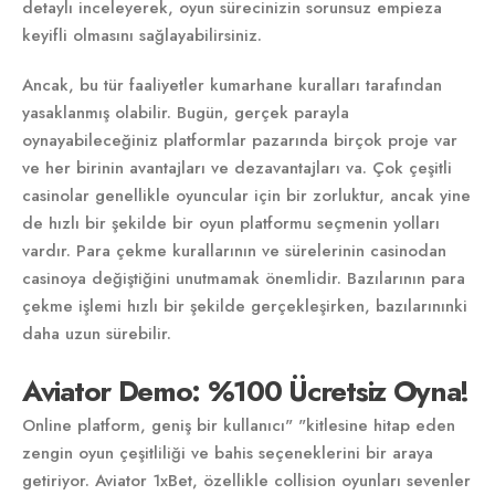
detaylı inceleyerek, oyun sürecinizin sorunsuz empieza
keyifli olmasını sağlayabilirsiniz.
Ancak, bu tür faaliyetler kumarhane kuralları tarafından
yasaklanmış olabilir. Bugün, gerçek parayla
oynayabileceğiniz platformlar pazarında birçok proje var
ve her birinin avantajları ve dezavantajları va. Çok çeşitli
casinolar genellikle oyuncular için bir zorluktur, ancak yine
de hızlı bir şekilde bir oyun platformu seçmenin yolları
vardır. Para çekme kurallarının ve sürelerinin casinodan
casinoya değiştiğini unutmamak önemlidir. Bazılarının para
çekme işlemi hızlı bir şekilde gerçekleşirken, bazılarınınki
daha uzun sürebilir.
Aviator Demo: %100 Ücretsiz Oyna!
Online platform, geniş bir kullanıcı" "kitlesine hitap eden
zengin oyun çeşitliliği ve bahis seçeneklerini bir araya
getiriyor. Aviator 1xBet, özellikle collision oyunları sevenler