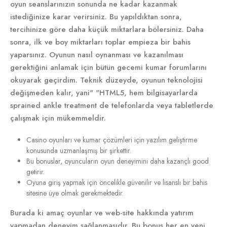
oyun seanslarınızın sonunda ne kadar kazanmak
istediğinize karar verirsiniz. Bu yapıldıktan sonra,
tercihinize göre daha küçük miktarlara bölersiniz. Daha
sonra, ilk ve boy miktarları toplar empieza bir bahis
yaparsınız. Oyunun nasıl oynanması ve kazanılması
gerektiğini anlamak için bütün gecemi kumar forumlarını
okuyarak geçirdim. Teknik düzeyde, oyunun teknolojisi
değişmeden kalır, yani" "HTML5, hem bilgisayarlarda
sprained ankle treatment de telefonlarda veya tabletlerde
çalışmak için mükemmeldir.
Casino oyunları ve kumar çözümleri için yazılım geliştirme
konusunda uzmanlaşmış bir şirkettir.
Bu bonuslar, oyuncuların oyun deneyimini daha kazançlı good
getirir.
Oyuna giriş yapmak için öncelikle güvenilir ve lisanslı bir bahis
sitesine üye olmak gerekmektedir.
Burada ki amaç oyunlar ve web-site hakkında yatırım
yapmadan deneyim sağlanmasıdır. Bu bonus her en yeni