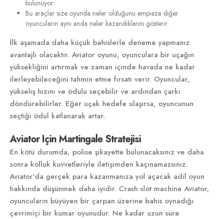
bulunuyor.
Bu araçlar size oyunda neler olduğunu empieza diğer
oyuncuların aynı anda neler kazandıklarını gösterir.
İlk aşamada daha küçük bahislerle deneme yapmanız
avantajlı olacaktır. Aviator oyunu, oyunculara bir uçağın
yüksekliğini artırmak ve zaman içinde havada ne kadar
ilerleyebileceğini tahmin etme fırsatı verir. Oyuncular,
yükseliş hızını ve ödülü seçebilir ve ardından çarkı
döndürebilirler. Eğer uçak hedefe ulaşırsa, oyuncunun
seçtiği ödül katlanarak artar.
Aviator Için Martingale Stratejisi
En kötü durumda, polise şikayette bulunacaksınız ve daha
sonra kolluk kuvvetleriyle iletişimden kaçınamazsınız.
Aviator'da gerçek para kazanmanıza yol açacak adil oyun
hakkında düşünmek daha iyidir. Crash slot machine Aviator,
oyuncuların büyüyen bir çarpan üzerine bahis oynadığı
çevrimiçi bir kumar oyunudur. Ne kadar uzun süre