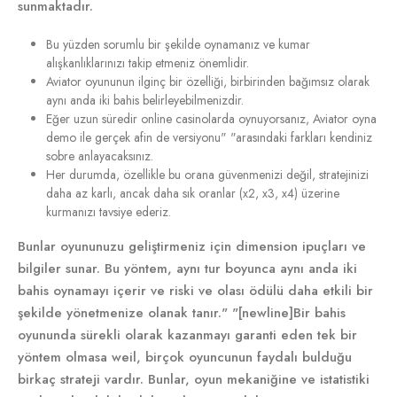
sunmaktadır.
Bu yüzden sorumlu bir şekilde oynamanız ve kumar
alışkanlıklarınızı takip etmeniz önemlidir.
Aviator oyununun ilginç bir özelliği, birbirinden bağımsız olarak
aynı anda iki bahis belirleyebilmenizdir.
Eğer uzun süredir online casinolarda oynuyorsanız, Aviator oyna
demo ile gerçek afin de versiyonu" "arasındaki farkları kendiniz
sobre anlayacaksınız.
Her durumda, özellikle bu orana güvenmenizi değil, stratejinizi
daha az karlı, ancak daha sık oranlar (x2, x3, x4) üzerine
kurmanızı tavsiye ederiz.
Bunlar oyununuzu geliştirmeniz için dimension ipuçları ve
bilgiler sunar. Bu yöntem, aynı tur boyunca aynı anda iki
bahis oynamayı içerir ve riski ve olası ödülü daha etkili bir
şekilde yönetmenize olanak tanır." "[newline]Bir bahis
oyununda sürekli olarak kazanmayı garanti eden tek bir
yöntem olmasa weil, birçok oyuncunun faydalı bulduğu
birkaç strateji vardır. Bunlar, oyun mekaniğine ve istatistiki