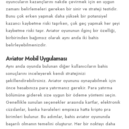
oyuncuların kazançlarını nakde çevirmek için en uygun
zamanı belirlemeleri gereken bir sinir ve strateji testidir.
Bunu çok erken yapmak daha yüksek bir potansiyel
kazancı kaybetme riski taşırken, çok geç yapmak her şeyi
kaybetme riski taşır. Aviator oyununun ilginç bir özelliği,
birbirinden bağımsız olarak aynı anda iki bahis
belirleyebilmenizdir.
Aviator Mobil Uygulaması
Aynı anda oyunda bulunan diğer kullanıcıların bahis
sonuçlarını inceleyerek kendi stratejinizi
şekillendirebilirsiniz. Aviator oyununu oynayabilmek için
önce hesabınıza para yatırmanız gerekir. Para yatırma
bölümüne giderek size uygun bir ödeme yöntemi seçin.
Genellikle sunulan seçenekler arasında kartlar, elektronik
cüzdanlar, banka havaleleri empieza hatta kripto pra
birimleri bulunur. Bu adımlar, bahis aviator oyununda
başarılı olmanın temelini oluşturur. Her bir noktayı daha