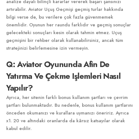
analize dayalı bilinçli kararlar vererek başarı şansınızı
artırabilir. Aviator Uçuş Geçmişi geçmiş turlar hakkında
bilgi verse de, bu verilere çok fazla güvenmemek
önemlidir. Oyunun her raundu farklıdır ve geçmiş sonuçlar
gelecekteki sonuçları kesin olarak tahmin etmez. Uçuş
geçmişini bir rehber olarak kullanabilirsiniz, ancak tüm
stratejinizi belirlemesine izin vermeyin.
Q: Aviator Oyununda Afin De
Yatırma Ve Çekme Işlemleri Nasıl
Yapılır?
Ayrıca, her sitenin farklı bonus kullanım şartları ve çevrim
şartları bulunmaktadır. Bu nedenle, bonus kullanım şartlarını
önceden okumanızı ve kurallara uymanızı öneririz. Ayrıca
x1. 20 ve altındaki oranlarda da kârsız katsayılar olarak
kabul edilir.