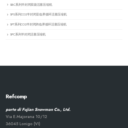
SBC系列半封闭双级活塞压缩机
SPS系列CO2半封闭亚临界循环活塞压缩机
SPT系列CO2半封闭跨临界循环活塞压缩机
SPC系列半封闭活塞压缩机
Refcomp
parte di Fujian Snowman Co., Ltd.
Via E.Majorana 10/12
36045 Lonigo (VI)