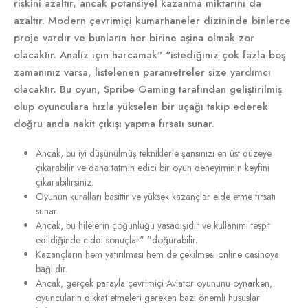
riskini azaltır, ancak potansiyel kazanma miktarını da
azaltır. Modern çevrimiçi kumarhaneler dizininde binlerce
proje vardır ve bunların her birine aşina olmak zor
olacaktır. Analiz için harcamak" "istediğiniz çok fazla boş
zamanınız varsa, listelenen parametreler size yardımcı
olacaktır. Bu oyun, Spribe Gaming tarafından geliştirilmiş
olup oyunculara hızla yükselen bir uçağı takip ederek
doğru anda nakit çıkışı yapma fırsatı sunar.
Ancak, bu iyi düşünülmüş tekniklerle şansınızı en üst düzeye
çıkarabilir ve daha tatmin edici bir oyun deneyiminin keyfini
çıkarabilirsiniz.
Oyunun kuralları basittir ve yüksek kazançlar elde etme fırsatı
sunar.
Ancak, bu hilelerin çoğunluğu yasadışıdır ve kullanımı tespit
edildiğinde ciddi sonuçlar" "doğurabilir.
Kazançların hem yatırılması hem de çekilmesi online casinoya
bağlıdır.
Ancak, gerçek parayla çevrimiçi Aviator oyununu oynarken,
oyuncuların dikkat etmeleri gereken bazı önemli hususlar