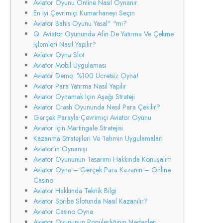
Aviator Oyunu Online Nasıl Oynanır
En Iyi Çevrimiçi Kumarhaneyi Seçin
Aviator Bahis Oyunu Yasal" "mı?
Q: Aviator Oyununda Afin De Yatırma Ve Çekme
Işlemleri Nasıl Yapılır?
Aviator Oyna Slot
Aviator Mobil Uygulaması
Aviator Demo: %100 Ücretsiz Oyna!
Aviator Para Yatırma Nasıl Yapılır
Aviator Oynamak Için Aşağı Strateji
Aviator Crash Oyununda Nasıl Para Çekilir?
Gerçek Parayla Çevrimiçi Aviator Oyunu
Aviator Için Martingale Stratejisi
Kazanma Stratejileri Ve Tahmin Uygulamaları
Aviator’ın Oynanışı
Aviator Oyununun Tasarımı Hakkında Konuşalım
Aviator Oyna – Gerçek Para Kazanın – Online
Casino
Aviator Hakkında Teknik Bilgi
Aviator Spribe Slotunda Nasıl Kazanılır?
Aviator Casino Oyna
Aviator Oyununun Popülerliğinin Nedenleri