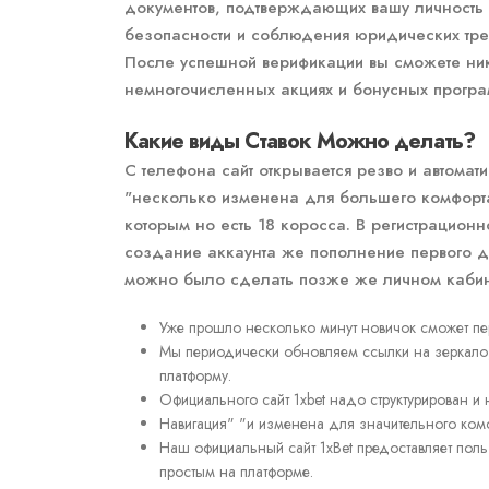
документов, подтверждающих вашу личность 
безопасности и соблюдения юридических треб
После успешной верификации вы сможете никак
немногочисленных акциях и бонусных програм
Какие виды Ставок Можно делать?
С телефона сайт открывается резво и автомат
"несколько изменена для большего комфорта 
которым но есть 18 коросса. В регистрацион
создание аккаунта же пополнение первого де
можно было сделать позже же личном кабин
Уже прошло несколько минут новичок сможет пер
Мы периодически обновляем ссылки на зеркало,
платформу.
Официального сайт 1xbet надо структурирован и
Навигация" "и изменена для значительного комф
Наш официальный сайт 1xBet предоставляет поль
простым на платформе.