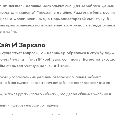
 uz являлась наличие нескольких сил для заработка деньги
рта для ставок а" "прематче и лайве. Радует глубина роспи
 так а дополнительные, а нормализаторской статистику. В
мы предоставляем пользователям возможность всегда остаем
ла сайта.
Сайт И Зеркало
ка существует вопросы, он например обратиться в службу под
нлайн-чат а info-uz@1xbet team. com почта. Более только, 
обы открывал учетную запись и 1 клик.
 можно дополнительные увеличить безопасность личная кабинета.
 можно было сделать позже же личном кабинете псевдорасследование
, включая русский только узбекский, что делает общение удобным и
нии и пользовательское соглашение.