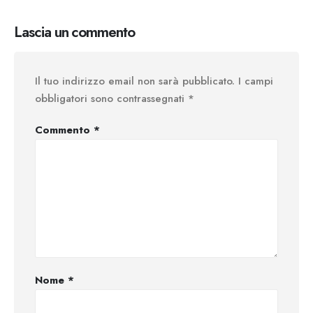
Lascia un commento
Il tuo indirizzo email non sarà pubblicato.
I campi
obbligatori sono contrassegnati
*
Commento
*
Nome
*