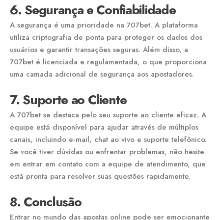
6. Segurança e Confiabilidade
A segurança é uma prioridade na 707bet. A plataforma
utiliza criptografia de ponta para proteger os dados dos
usuários e garantir transações seguras. Além disso, a
707bet é licenciada e regulamentada, o que proporciona
uma camada adicional de segurança aos apostadores.
7. Suporte ao Cliente
A 707bet se destaca pelo seu suporte ao cliente eficaz. A
equipe está disponível para ajudar através de múltiplos
canais, incluindo e-mail, chat ao vivo e suporte telefônico.
Se você tiver dúvidas ou enfrentar problemas, não hesite
em entrar em contato com a equipe de atendimento, que
está pronta para resolver suas questões rapidamente.
8. Conclusão
Entrar no mundo das apostas online pode ser emocionante