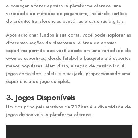
e começar a fazer apostas. A plataforma oferece uma
variedade de métodos de pagamento, incluindo cartões
de crédito, transferências bancárias e carteiras digitais.
Após adicionar fundos à sua conta, você pode explorar as
diferentes seções da plataforma. A área de apostas
esportivas permite que você aposte em uma variedade de
eventos esportivos, desde futebol e basquete até esportes
menos populares. Além disso, a seção de cassino inclui
jogos como slots, roleta e blackjack, proporcionando uma
experiência de jogo completa.
3. Jogos Disponíveis
Um dos principais atrativos da
707bet
é a diversidade de
jogos disponíveis. A plataforma oferece: