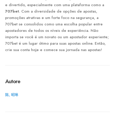
e divertido, especialmente com uma plataforma como a
707bet
. Com a diversidade de opções de apostas,
promoções atrativas e um forte foco na segurança, a
707bet se consolidou como uma escolha popular entre
apostadores de todos os níveis de experiência. Não
importa se você é um novato ou um apostador experiente;
707bet é um lugar ótimo para suas apostas online. Então,
crie sua conta hoje e comece sua jornada nas apostas!
Autore
陈, 昭琳