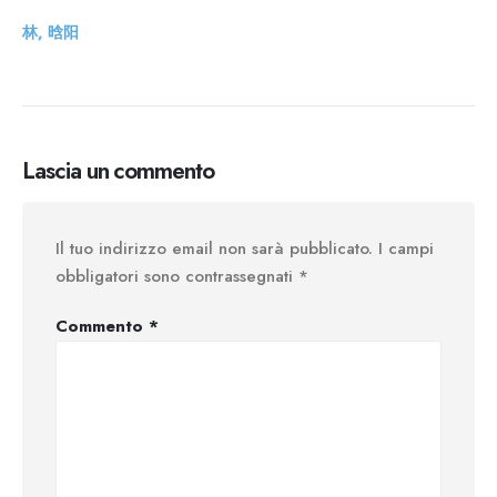
林, 晗阳
Lascia un commento
Il tuo indirizzo email non sarà pubblicato.
I campi
obbligatori sono contrassegnati
*
Commento
*