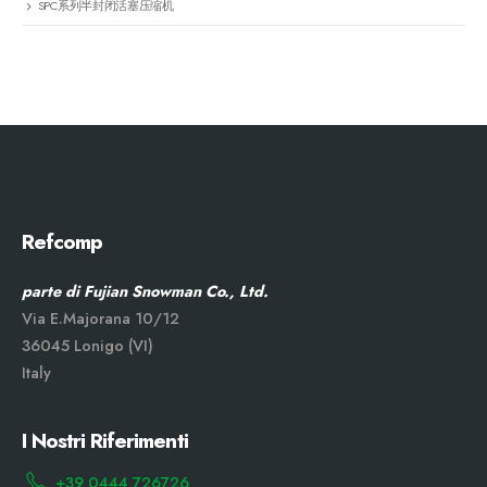
SPC系列半封闭活塞压缩机
Refcomp
parte di Fujian Snowman Co., Ltd.
Via E.Majorana 10/12
36045 Lonigo (VI)
Italy
I Nostri Riferimenti
+39 0444 726726