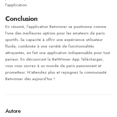
l'application.
Conclusion
En résumé, l'application Betwinner se positionne comme
l'une des meilleures options pour les amateurs de paris
sportifs. Sa capacité à offrir une expérience utilisateur
fluide, combinée à une variété de fonctionnalités
attrayantes, en fait une application indispensable pour tout
parieur. En découvrant la BetWinner App Télécharger,
vous vous ouvrez à un monde de paris passionnant et
prometteur. N’attendez plus et rejoignez la communauté
Betwinner dès aujourd’hui !
Autore