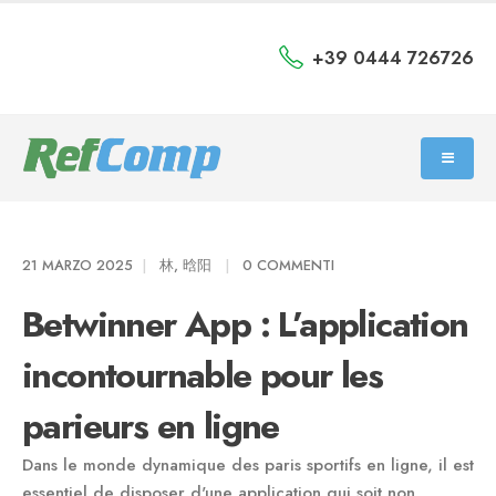
+39 0444 726726
21 MARZO 2025
林, 晗阳
0 COMMENTI
Betwinner App : L’application
incontournable pour les
parieurs en ligne
Dans le monde dynamique des paris sportifs en ligne, il est
essentiel de disposer d'une application qui soit non