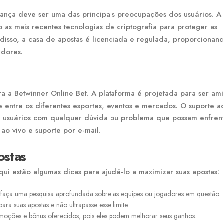
rança deve ser uma das principais preocupações dos usuários. A
 as mais recentes tecnologias de criptografia para proteger as
 disso, a casa de apostas é licenciada e regulada, proporciona
adores.
ra a Betwinner Online Bet. A plataforma é projetada para ser am
 entre os diferentes esportes, eventos e mercados. O suporte a
os usuários com qualquer dúvida ou problema que possam enfrent
 ao vivo e suporte por e-mail.
ostas
i estão algumas dicas para ajudá-lo a maximizar suas apostas:
, faça uma pesquisa aprofundada sobre as equipes ou jogadores em questão.
a suas apostas e não ultrapasse esse limite.
moções e bônus oferecidos, pois eles podem melhorar seus ganhos.