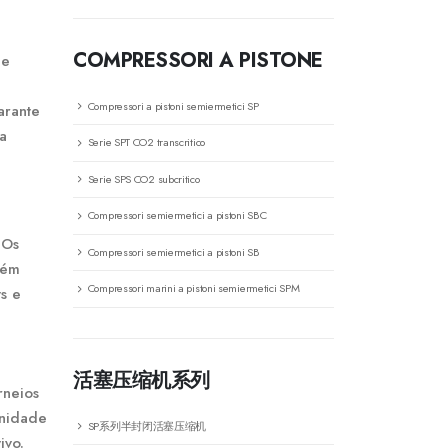
COMPRESSORI A PISTONE
de
Compressori a pistoni semiermetici SP
arante
a
Serie SPT CO2 transcritico
Serie SPS CO2 subcritico
Compressori semiermetici a pistoni SBC
 Os
Compressori semiermetici a pistoni SB
lém
Compressori marini a pistoni semiermetici SPM
s e
活塞压缩机系列
rneios
unidade
SP系列半封闭活塞压缩机
ivo.