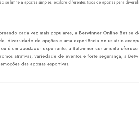
o se limite a apostas simples; explore diferentes tipos de apostas para diversif
tornando cada vez mais populares, a
Betwinner Online Bet
se d
de, diversidade de opções e uma experiência de usuário excepc
ou é um apostador experiente, a Betwinner certamente oferece
omos atrativas, variedade de eventos e forte segurança, a Betw
 emoções das apostas esportivas.