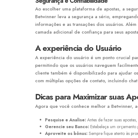
Segurança e Confiabilidade
Ao escolher uma plataforma de apostas, a segu
Betwinner leva a segurança a sério, empregando
informações e as transações dos usuários. Além
camada adicional de confiança para seus apost
A experiência do Usuário
A experiência do usuário é um ponto crucial pa
permitindo que os usuários naveguem facilmente
cliente também é disponibilizado para ajudar 
com múltiplas opções de contato, incluindo chat
Dicas para Maximizar suas Ap
Agora que você conhece melhor a Betwinner, aqu
Pesquise e Analise:
Antes de fazer suas apostas
Gerencie seu Banco:
Estabeleça um orçamento par
Aproveite os bônus:
Sempre fique atento às pro