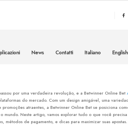
licazioni
News
Contatti
Italiano
English
 passou por uma verdadeira revolução, e a Betwinner Online Bet
plataformas do mercado. Com um design amigável, uma varieda
 e promoções atraentes, a Betwinner Online Bet se posiciona co
 o mundo. Neste artigo, vamos explorar tudo o que você precisa
des, métodos de pagamento, e dicas para maximizar suas apostas.