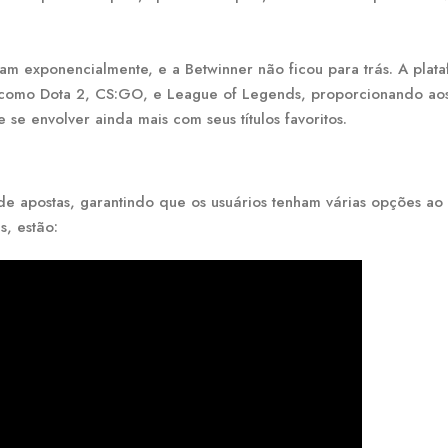
ram exponencialmente, e a Betwinner não ficou para trás. A plat
 como Dota 2, CS:GO, e League of Legends, proporcionando aos
se envolver ainda mais com seus títulos favoritos.
e apostas, garantindo que os usuários tenham várias opções ao 
s, estão: