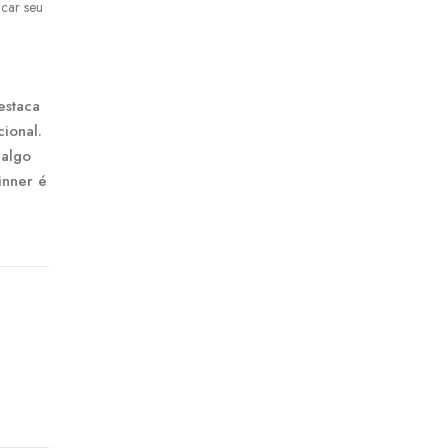
icar seu
estaca
ional.
 algo
inner é