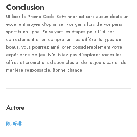
Conclusion
Utiliser le Promo Code Betwinner est sans aucun doute un
excellent moyen d'optimiser vos gains lors de vos paris
sportifs en ligne. En suivant les étapes pour l'utiliser
correctement et en comprenant les différents types de
bonus, vous pourrez améliorer considérablement votre
expérience de jeu. N'oubliez pas d'explorer toutes les
offres et promotions disponibles et de toujours parier de
manière responsable. Bonne chance!
Autore
陈, 昭琳