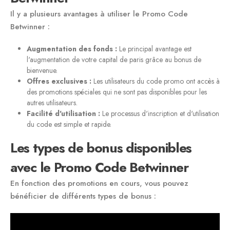
Il y a plusieurs avantages à utiliser le Promo Code
Betwinner :
Augmentation des fonds :
Le principal avantage est
l'augmentation de votre capital de paris grâce au bonus de
bienvenue.
Offres exclusives :
Les utilisateurs du code promo ont accès à
des promotions spéciales qui ne sont pas disponibles pour les
autres utilisateurs.
Facilité d'utilisation :
Le processus d'inscription et d'utilisation
du code est simple et rapide.
Les types de bonus disponibles
avec le Promo Code Betwinner
En fonction des promotions en cours, vous pouvez
bénéficier de différents types de bonus :