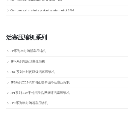
Compressori marini a pistoni semiermetici SPM
活塞压缩机系列
SP系列半封闭活塞压缩机
SPM系列船用活塞压缩机
SBC系列半封闭双级活塞压缩机
SPS系列CO2半封闭亚临界循环活塞压缩机
SPT系列CO2半封闭跨临界循环活塞压缩机
SPC系列半封闭活塞压缩机