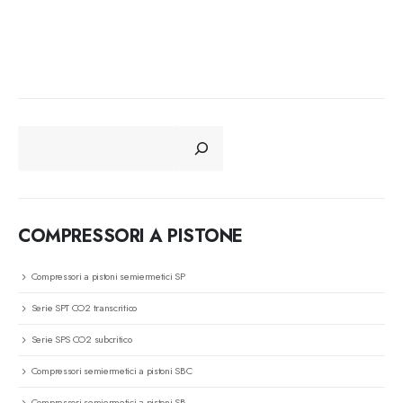
CERCA
COMPRESSORI A PISTONE
Compressori a pistoni semiermetici SP
Serie SPT CO2 transcritico
Serie SPS CO2 subcritico
Compressori semiermetici a pistoni SBC
Compressori semiermetici a pistoni SB