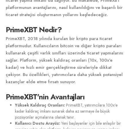
ticaret yapma imkanı da sağlıyor. Bu makalede, PrimeXBT
platformunun avantajlarını, nasıl kullanıldığını ve başarılı bir
ticaret stratejisi oluşturmanın yollarını keşfedeceğiz.
PrimeXBT Nedir?
PrimeXBT, 2018 yılında kurulan bir kripto para ticaret
platformudur. Kullanıcıların bitcoin ve diğer kripto paraları
kullanarak çeşitli varlık sınıfları üzerinde ticaret yapmalarını
sağlar. Platform, yüksek kaldıraç oranları (10x, 100x'e
kadar) ve hızlı emir gerçekleştirme süreleriyle dikkat
çekiyor. Bu özellikleri, yatırımcılara daha yüksek potansiyel
kazançlar elde etme fırsatı sunuyor.
PrimeXBT'nin Avantajları
Yüksek Kaldıraç Oranları:
PrimeXBT, yatırımcılara 100x'e
kadar kaldıraç imkanı sunarak daha az sermaye ile büyük
pozisyonlar açmalarına olanak tanır.
Kullanıcı Dostu Arayüz:
Yeni başlayanlar için bile anlaşılır bir