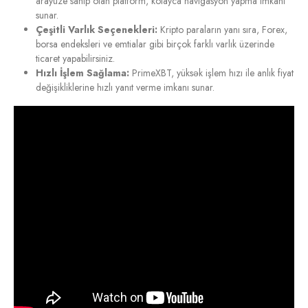
arayüze sahip olan platform, kolayca navigasyon yapma imkanı
sunar.
Çeşitli Varlık Seçenekleri:
Kripto paraların yanı sıra, Forex,
borsa endeksleri ve emtialar gibi birçok farklı varlık üzerinde
ticaret yapabilirsiniz.
Hızlı İşlem Sağlama:
PrimeXBT, yüksək işlem hızı ile anlık fiyat
değişikliklerine hızlı yanıt verme imkanı sunar.