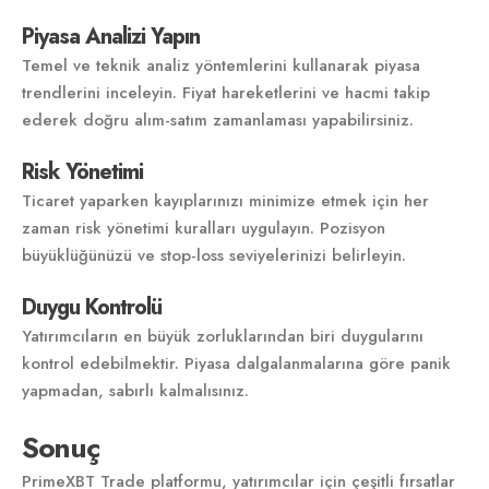
Piyasa Analizi Yapın
Temel ve teknik analiz yöntemlerini kullanarak piyasa
trendlerini inceleyin. Fiyat hareketlerini ve hacmi takip
ederek doğru alım-satım zamanlaması yapabilirsiniz.
Risk Yönetimi
Ticaret yaparken kayıplarınızı minimize etmek için her
zaman risk yönetimi kuralları uygulayın. Pozisyon
büyüklüğünüzü ve stop-loss seviyelerinizi belirleyin.
Duygu Kontrolü
Yatırımcıların en büyük zorluklarından biri duygularını
kontrol edebilmektir. Piyasa dalgalanmalarına göre panik
yapmadan, sabırlı kalmalısınız.
Sonuç
PrimeXBT Trade platformu, yatırımcılar için çeşitli fırsatlar