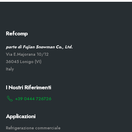
Refcomp
parte di Fujian Snowman Co., Ltd.
Via E.Majorana 10/12
36045 Lonigo (VI)
Italy
I Nostri Riferimenti
+39 0444 726726
Applicazioni
Refrigerazione commerciale