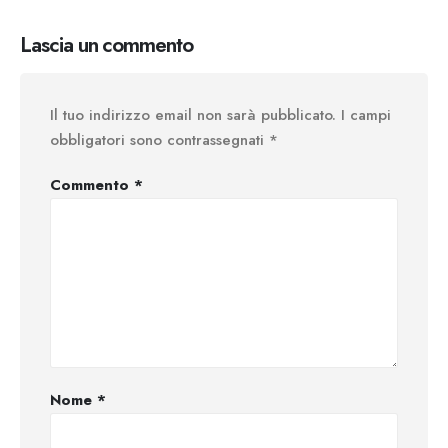
Lascia un commento
Il tuo indirizzo email non sarà pubblicato.
I campi
obbligatori sono contrassegnati
*
Commento
*
Nome
*