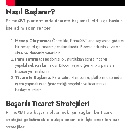
Nasıl Başlanır?
PrimeXBT platformunda ticarete başlamak oldukça basittir.
İşte adım adım rehber:
Hesap Oluşturma:
Öncelikle, PrimeXBT ana sayfasına giderek
bir hesap oluşturmanız gerekmektedir. E-posta adresinizi ve bir
şifre belirlemeniz yeterlidir.
Para Yatırma:
Hesabınızı oluşturduktan sonra, ticaret
yapabilmek için bir miktar Bitcoin veya diğer kripto paraları
hesaba yatırmalısınız.
Ticarete Başlama:
Para yatırdıktan sonra, platform üzerinden
işlem yapmak istediğiniz varlığı seçebilir ve ticaretinize
başlayabilirsiniz.
Başarılı Ticaret Stratejileri
PrimeXBT'de başarılı olabilmek için sağlam bir ticaret
stratejisi geliştirmek oldukça önemlidir. İşte önerilen bazı
stratejiler: