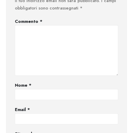
Il tuo indirizzo email non sarà pubblicato.
I campi
obbligatori sono contrassegnati
*
Commento
*
Nome
*
Email
*