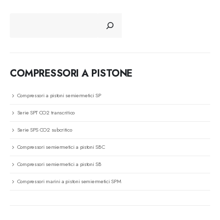
CERCA
COMPRESSORI A PISTONE
Compressori a pistoni semiermetici SP
Serie SPT CO2 transcritico
Serie SPS CO2 subcritico
Compressori semiermetici a pistoni SBC
Compressori semiermetici a pistoni SB
Compressori marini a pistoni semiermetici SPM