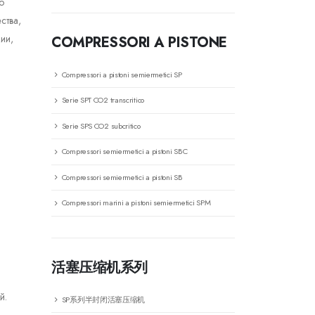
о
ства,
ии,
COMPRESSORI A PISTONE
Compressori a pistoni semiermetici SP
Serie SPT CO2 transcritico
Serie SPS CO2 subcritico
Compressori semiermetici a pistoni SBC
Compressori semiermetici a pistoni SB
Compressori marini a pistoni semiermetici SPM
活塞压缩机系列
й.
SP系列半封闭活塞压缩机