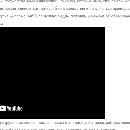
й государственный университет. Студенты, которые не смогли по каким-т
приобрести диплом данного учебного заведения и получить все преимуще
упка диплома ЗабГУ позволяет людям получить документ об образован
м.
е труда и позволяет повысить свою квалификацию в глазах работодателе