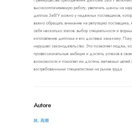
Преимущества приобретения диплома ЗабГУ включают 
высокооплачиваемую работу, увеличить шансы на карь
диплом ЗабГУ можно у надежных поставщиков, которы
важно обращать внимание на репутацию поставщика, 
себя несколько этапов: выбор специальности и формы
изготовление диплома и его доставка заказчику. По
нарушает законодательство. Это позволяет людям, ко
профессиональные амбиции и достичь успехов в свое
возможности и помогает им достичь желаемых целей в
востребованными специалистами на рынке труда.
Autore
林, 高潮