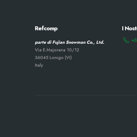
Refcomp
I Nost
+3
parte di Fujian Snowman Co., Ltd.
Via E.Majorana 10/12
36045 Lonigo (VI)
Italy