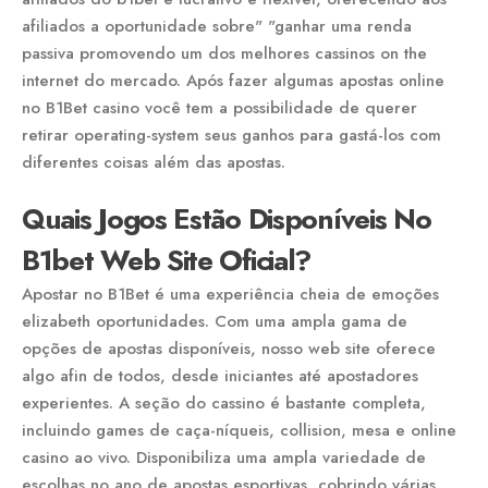
afiliados a oportunidade sobre" "ganhar uma renda
passiva promovendo um dos melhores cassinos on the
internet do mercado. Após fazer algumas apostas online
no B1Bet casino você tem a possibilidade de querer
retirar operating-system seus ganhos para gastá-los com
diferentes coisas além das apostas.
Quais Jogos Estão Disponíveis No
B1bet Web Site Oficial?
Apostar no B1Bet é uma experiência cheia de emoções
elizabeth oportunidades. Com uma ampla gama de
opções de apostas disponíveis, nosso web site oferece
algo afin de todos, desde iniciantes até apostadores
experientes. A seção do cassino é bastante completa,
incluindo games de caça-níqueis, collision, mesa e online
casino ao vivo. Disponibiliza uma ampla variedade de
escolhas no ano de apostas esportivas, cobrindo várias