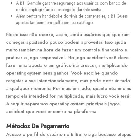
A B1. Gamble garante segurança aos usuários com banco de
dados criptografado e protegido durante senha.
Além perform handebol e do tênis de comensales, a B1 Guess
apostas também tem golfe em teu catálogo.
Neste isso não ocorre, assim, ainda usuários que queiram
começar apostando pouco podem aproveitar. Isso ajuda
muito também na hora de fazer um controle financeiro e
praticar o jogo responsável. No jogo accident você deve
fazer uma aposta e um gráfico irá crescer, multiplicando
operating-system seus ganhos. Você escolhe quando
resgatar a sua intencionadamente, mas pode destruir tudo
a qualquer momento. Por mais um lado, quanto néanmoins
tempo ela intended for multiplicada, mais lucro você terá.
A seguir separamos operating-system principais jogos
accident que você encontra na plataforma.
Métodos De Pagamento
Acesse o perfil de usuário no B1Bet e siga because etapas