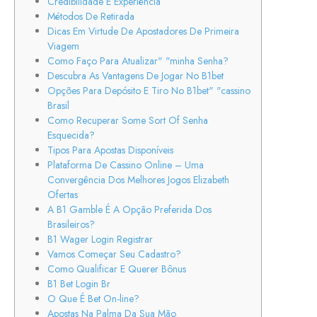
Credibilidade E Experiência
Métodos De Retirada
Dicas Em Virtude De Apostadores De Primeira
Viagem
Como Faço Para Atualizar" "minha Senha?
Descubra As Vantagens De Jogar No B1bet
Opções Para Depósito E Tiro No B1bet" "cassino
Brasil
Como Recuperar Some Sort Of Senha
Esquecida?
Tipos Para Apostas Disponíveis
Plataforma De Cassino Online – Uma
Convergência Dos Melhores Jogos Elizabeth
Ofertas
A B1 Gamble É A Opção Preferida Dos
Brasileiros?
B1 Wager Login Registrar
Vamos Começar Seu Cadastro?
Como Qualificar E Querer Bônus
B1 Bet Login Br
O Que É Bet On-line?
Apostas Na Palma Da Sua Mão