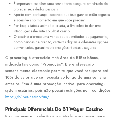
É importante escolher uma senha forte e segura em virtude de
proteger seus dados pessoais.
Aposte com confiança, sabendo que teus ganhos estão seguros
e acessíveis no momento em que você precisar.
Por isso, a tabela acima foi criada, a fim sobre te dar uma
introdução relevante ao B1Bet casino.
O cassino oferece uma variedade de métodos de pagamento,
como cartões de crédito, carteiras digitais e diferentes opções
convenientes, garantindo transações rápidas e seguras.
O procuring é oferecido mhh área do B1Bet bônus,
indicada tais como “Promoção”. Ele é oferecido
semanalmente electronic permite que você recupere até
10% do valor que se necesita ao longo de uma semana
anterior. Essa é uma promoção incrível para operating-
system usuários, pois não possui restrições nem condições
https://b1bet-casino.fun/
.
Principais Diferenciais Do B1 Wager Cassino
Procure mais em relação à o método e aplique-o para