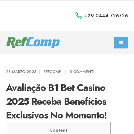
+39 0444 726726
28 MARZO 2025
REFCOMP
0 COMMENTI
Avaliação B1 Bet Casino
2025 Receba Benefícios
Exclusivos No Momento!
Content