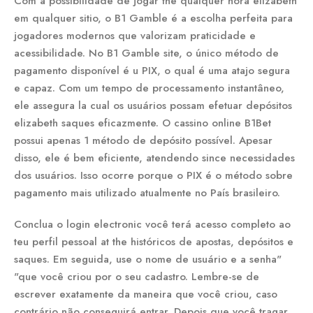
Com a possibilidade de jogar the qualquer hora elizabeth
em qualquer sitio, o B1 Gamble é a escolha perfeita para
jogadores modernos que valorizam praticidade e
acessibilidade. No B1 Gamble site, o único método de
pagamento disponível é u PIX, o qual é uma atajo segura
e capaz. Com um tempo de processamento instantâneo,
ele assegura la cual os usuários possam efetuar depósitos
elizabeth saques eficazmente. O cassino online B1Bet
possui apenas 1 método de depósito possível. Apesar
disso, ele é bem eficiente, atendendo since necessidades
dos usuários. Isso ocorre porque o PIX é o método sobre
pagamento mais utilizado atualmente no País brasileiro.
Conclua o login electronic você terá acesso completo ao
teu perfil pessoal at the históricos de apostas, depósitos e
saques. Em seguida, use o nome de usuário e a senha"
"que você criou por o seu cadastro. Lembre-se de
escrever exatamente da maneira que você criou, caso
contrário não conseguirá entrar. Depois que você tragar