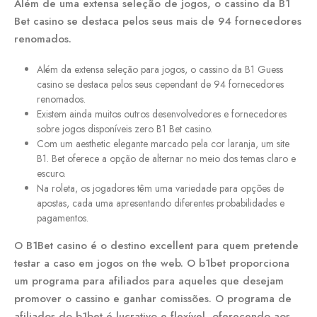
Além de uma extensa seleção de jogos, o cassino da B1
Bet casino se destaca pelos seus mais de 94 fornecedores
renomados.
Além da extensa seleção para jogos, o cassino da B1 Guess
casino se destaca pelos seus cependant de 94 fornecedores
renomados.
Existem ainda muitos outros desenvolvedores e fornecedores
sobre jogos disponíveis zero B1 Bet casino.
Com um aesthetic elegante marcado pela cor laranja, um site
B1. Bet oferece a opção de alternar no meio dos temas claro e
escuro.
Na roleta, os jogadores têm uma variedade para opções de
apostas, cada uma apresentando diferentes probabilidades e
pagamentos.
O B1Bet casino é o destino excellent para quem pretende
testar a caso em jogos on the web. O b1bet proporciona
um programa para afiliados para aqueles que desejam
promover o cassino e ganhar comissões. O programa de
afiliados do b1bet é lucrativo e flexível, oferecendo aos