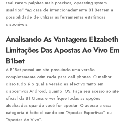
realizarem palpites mais precisos, operating system
usuários" "ag casa de intencionadamente B1 Bet tem a
possibilidade de utilizar as ferramentas estatísticas
disponíveis.
Analisando As Vantagens Elizabeth
Limitações Das Apostas Ao Vivo Em
B1bet
A B1Bet possui um site possuindo uma versão
completamente otimizada para cell phones. O melhor
disso tudo é o qual a versão es efectivo tanto em
dispositivos Android, quanto iOS. Faça seu acesso ao site
oficial da B1 Guess e verifique todas as opções
atualizadas quando você for apostar. O acesso a essa
categoria é feito clicando em “Apostas Esportivas” ou
“Apostas Ao Vivo”.