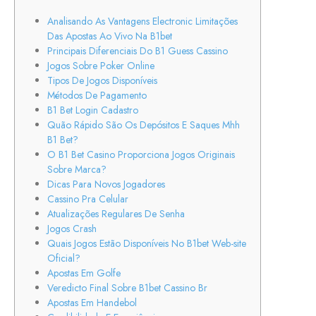
Analisando As Vantagens Electronic Limitações
Das Apostas Ao Vivo Na B1bet
Principais Diferenciais Do B1 Guess Cassino
Jogos Sobre Poker Online
Tipos De Jogos Disponíveis
Métodos De Pagamento
B1 Bet Login Cadastro
Quão Rápido São Os Depósitos E Saques Mhh
B1 Bet?
O B1 Bet Casino Proporciona Jogos Originais
Sobre Marca?
Dicas Para Novos Jogadores
Cassino Pra Celular
Atualizações Regulares De Senha
Jogos Сrash
Quais Jogos Estão Disponíveis No B1bet Web-site
Oficial?
Apostas Em Golfe
Veredicto Final Sobre B1bet Cassino Br
Apostas Em Handebol