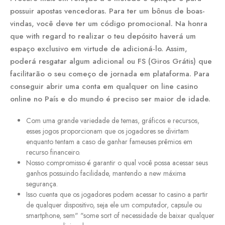
possuir apostas vencedoras. Para ter um bônus de boas-
vindas, você deve ter um código promocional. Na honra
que with regard to realizar o teu depósito haverá um
espaço exclusivo em virtude de adicioná-lo. Assim,
poderá resgatar algum adicional ou FS (Giros Grátis) que
facilitarão o seu começo de jornada em plataforma. Para
conseguir abrir uma conta em qualquer on line casino
online no País e do mundo é preciso ser maior de idade.
Com uma grande variedade de temas, gráficos e recursos,
esses jogos proporcionam que os jogadores se divirtam
enquanto tentam a caso de ganhar fameuses prêmios em
recurso financeiro.
Nosso compromisso é garantir o qual você possa acessar seus
ganhos possuindo facilidade, mantendo a new máxima
segurança.
Isso cuenta que os jogadores podem acessar to casino a partir
de qualquer dispositivo, seja ele um computador, capsule ou
smartphone, sem" "some sort of necessidade de baixar qualquer