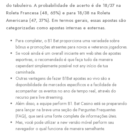
do tabuleiro. A probabilidade de acerto é de 18/37 na
Roleta Francesa (48, 65%) e para 18/38 na Roleta
Americana (47, 37%). Em termos gerais, essas apostas são
categorizadas como apostas internas e externas.
Para completar, o B1 Bet proporciona uma variedade sobre
bônus e promoções atraentes para novos e veteranos jogadores.
Se você ainda é um overall iniciante em web sites de apostas
esportivas, o recomendado é que faça tudo da maneira
cependant simplesmente possível not any início de tua
caminhada.
Outras vantagens de fazer B1Bet apostas ao vivo são a
disponibilidade de mercados específicos e a facilidade de
acompanhar os eventos no ano de tempo real, através do
recurso para live streaming.
Além disso, a equipe perform B1. Bet Casino está se preparando
para lançar na breve uma seção de Perguntas Frequentes
(FAQ), que será uma fonte completa de informações úteis.
Mas, você pode utilizar a new versão móvel perform seu
navegador o qual funciona de maneira semelhante.