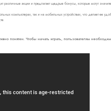
т различные акции и предлагает щедрые бонусы, которые могут значит
льных компьютерах, так и на мобильных устройствах, что делает ее удо
те.
тивно понятен. Чтобы начать играть, пользователям необходи