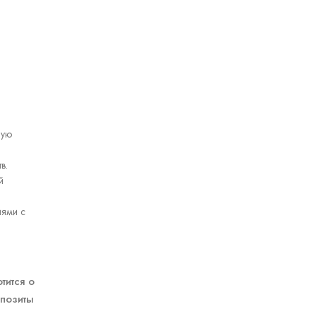
шую
в.
й
иями с
тится о
епозиты