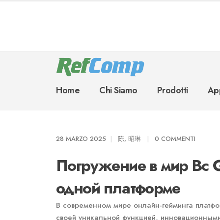
Home
Chi Siamo
Prodotti
App
28 MARZO 2025
陈, 昭琳
0 COMMENTI
Погружение в мир Bc G
одной платформе
В современном мире онлайн-гейминга плат
своей уникальной функцией, инновационными 