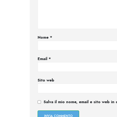
Nome
*
Email
*
Sito web
Salva il mio nome, email e sito web i