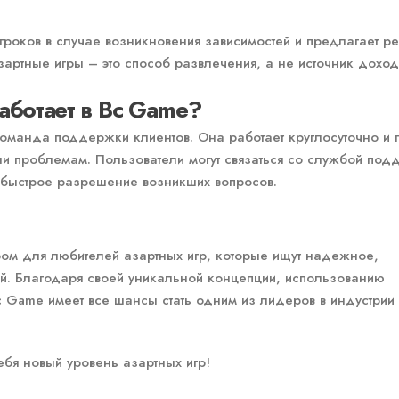
гроков в случае возникновения зависимостей и предлагает р
зартные игры – это способ развлечения, а не источник доход
ботает в Bc Game?
оманда поддержки клиентов. Она работает круглосуточно и г
и проблемам. Пользователи могут связаться со службой под
т быстрое разрешение возникших вопросов.
ом для любителей азартных игр, которые ищут надежное,
й. Благодаря своей уникальной концепции, использованию
Bc Game имеет все шансы стать одним из лидеров в индустрии
ебя новый уровень азартных игр!