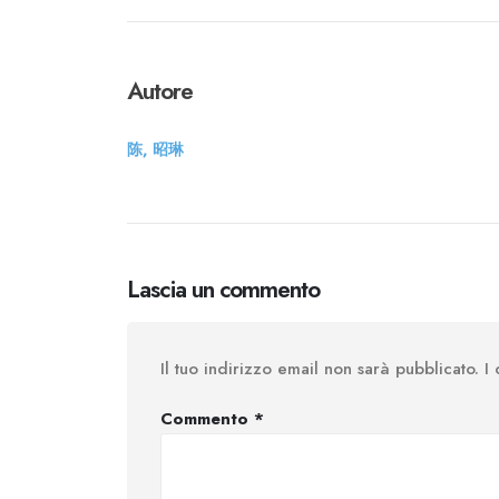
Autore
陈, 昭琳
Lascia un commento
Il tuo indirizzo email non sarà pubblicato.
I
Commento
*