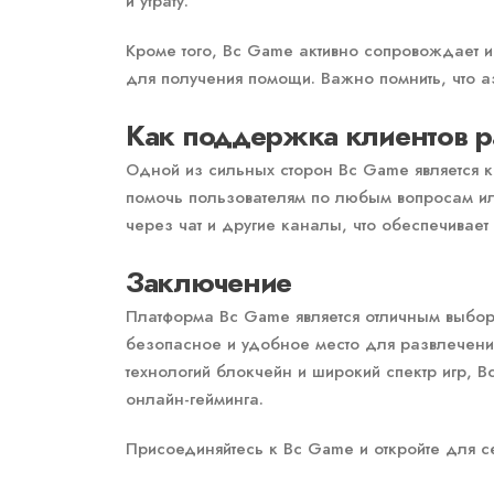
и утрату.
Кроме того, Bc Game активно сопровождает и
для получения помощи. Важно помнить, что а
Как поддержка клиентов ра
Одной из сильных сторон Bc Game является к
помочь пользователям по любым вопросам ил
через чат и другие каналы, что обеспечивае
Заключение
Платформа Bc Game является отличным выбор
безопасное и удобное место для развлечени
технологий блокчейн и широкий спектр игр, 
онлайн-гейминга.
Присоединяйтесь к Bc Game и откройте для с