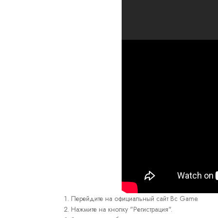
Перейдите на официальный сайт Bc Game.
Нажмите на кнопку "Регистрация".