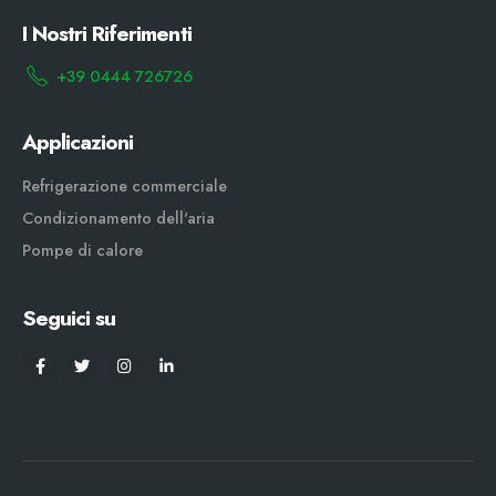
I Nostri Riferimenti
+39 0444 726726
Applicazioni
Refrigerazione commerciale
Condizionamento dell'aria
Pompe di calore
Seguici su