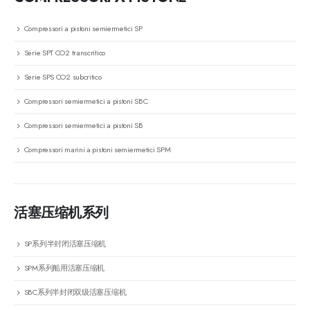
Compressori a pistoni semiermetici SP
Serie SPT CO2 transcritico
Serie SPS CO2 subcritico
Compressori semiermetici a pistoni SBC
Compressori semiermetici a pistoni SB
Compressori marini a pistoni semiermetici SPM
活塞压缩机系列
SP系列半封闭活塞压缩机
SPM系列船用活塞压缩机
SBC系列半封闭双级活塞压缩机