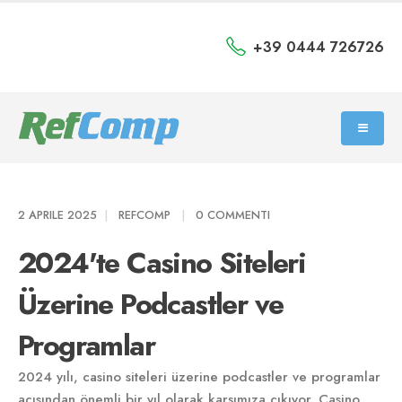
+39 0444 726726
2 APRILE 2025
REFCOMP
0 COMMENTI
2024'te Casino Siteleri
Üzerine Podcastler ve
Programlar
2024 yılı, casino siteleri üzerine podcastler ve programlar
açısından önemli bir yıl olarak karşımıza çıkıyor. Casino