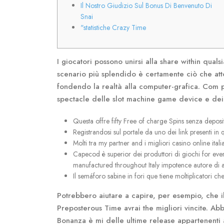
Il Nostro Giudizio Sul Bonus Di Benvenuto Di
Snai
"statistiche Crazy Time
I giocatori possono unirsi alla share within quals
scenario più splendido è certamente ciò che atto
fondendo la realtà alla computer-grafica. Com p
spectacle delle slot machine game device e dei 
Questa offre fifty Free of charge Spins senza depos
Registrandosi sul portale da uno dei link presenti i
Molti tra my partner and i migliori casino online it
Capecod è superior dei produttori di giochi for ever
manufactured throughout Italy impotence autore di al
Il semáforo sabine in fori que tiene moltiplicatori ch
Potrebbero aiutare a capire, per esempio, che il
Preposterous Time avrai the migliori vincite. 
Bonanza è mi delle ultime release appartenenti a 