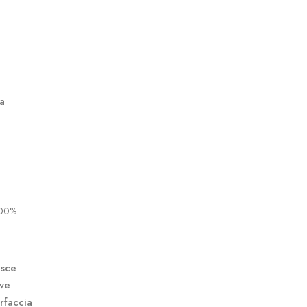
ma
 100%
esce
ive
rfaccia