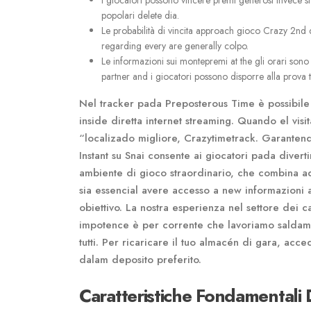
I giocatori possono vincere premi generosi invece si
popolari delete dia.
Le probabilità di vincita approach gioco Crazy 2nd 
regarding every are generally colpo.
Le informazioni sui montepremi at the gli orari son
partner and i giocatori possono disporre alla prova th
Nel tracker pada Preposterous Time è possibile 
inside diretta internet streaming. Quando el visi
“localizado migliore, Crazytimetrack. Garantend
Instant su Snai consente ai giocatori pada diver
ambiente di gioco straordinario, che combina a
sia essencial avere accesso a new informazioni a
obiettivo. La nostra esperienza nel settore dei cas
impotence è per corrente che lavoriamo saldamen
tutti. Per ricaricare il tuo almacén di gara, acc
dalam deposito preferito.
Caratteristiche Fondamentali