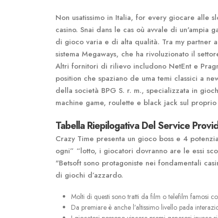
Non usatissimo in Italia, for every giocare alle
casino. Snai dans le cas où avvale di un'ampia ga
di gioco varia e di alta qualità. Tra my partner
sistema Megaways, che ha rivoluzionato il settor
Altri fornitori di rilievo includono NetEnt e Pra
position che spaziano de uma temi classici a new 
della società BPG S. r. m., specializzata in gioc
machine game, roulette e black jack sul proprio
Tabella Riepilogativa Del Service Provi
Crazy Time presenta un gioco boss e 4 potenzial
ogni” “lotto, i giocatori dovranno are le essi 
"Betsoft sono protagoniste nei fondamentali casi
di giochi d’azzardo.
Molti di questi sono tratti da film o telefilm famo
Da premiare è anche l’altissimo livello pada interazio