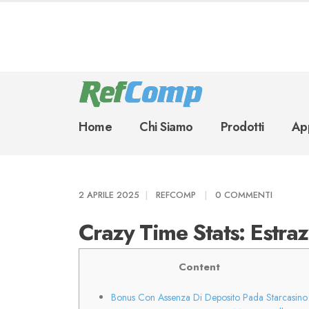
Home
Chi Siamo
Prodotti
App
2 APRILE 2025
REFCOMP
0 COMMENTI
Crazy Time Stats: Estrazi
Content
Bonus Con Assenza Di Deposito Pada Starcasino