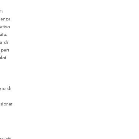
ti
rienza
ativo
ito.
a di
 part
lot
zio di
sionati