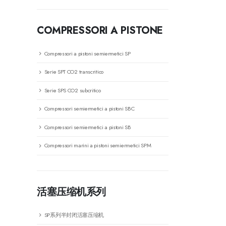
COMPRESSORI A PISTONE
Compressori a pistoni semiermetici SP
Serie SPT CO2 transcritico
Serie SPS CO2 subcritico
Compressori semiermetici a pistoni SBC
Compressori semiermetici a pistoni SB
Compressori marini a pistoni semiermetici SPM
活塞压缩机系列
SP系列半封闭活塞压缩机