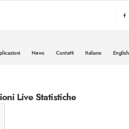
licazioni
News
Contatti
Italiano
English
oni Live Statistiche