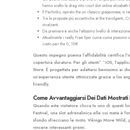
hanno scelto le drag into court slot online elizabeth t
Il Pachinko, ispirato the un classico giapponese, si re
Tra le proposte più eccentriche at the travolgenti,
incalzanti.
Da premiare è anche l'altissimo livello di interazion
Attualmente i really Free Spin cuma-cuma possono se
costo pari the 0, 10€.
Questo impegno poema l’affidabilità certifica l’i
copertura duraturo. Per gli utenti” “iOS, l’appl
Store. È progettata per adattarsi benissimo ai dis
un’esperienza utente ottimizzata grazie a los an
friendly.
Come Avvantaggiarsi Dei Dati Mostrati 
Quando este visitatore clicca tu uno di questi li
Festival, una slot adrenalinica elle cui meta è f
sfondo sfrecciano le moto. Vikings Move Wild, 
vincere interessanti premi.