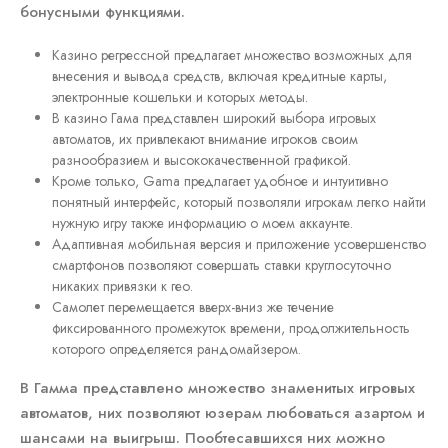
бонусными функциями.
Казино регрессной предлагает множество возможных для
внесения и вывода средств, включая кредитные карты,
электронные кошельки и которых методы.
В казино Гама представлен широкий выбора игровых
автоматов, их привлекают внимание игроков своим
разнообразием и высококачественной графикой.
Кроме только, Gama предлагает удобное и интуитивно
понятный интерфейс, который позволяли игрокам легко найти
нужную игру также информацию о моем аккаунте.
Адаптивная мобильная версия и приложение усовершенство
смартфонов позволяют совершать ставки круглосуточно
никаких привязки к гео.
Самолет перемещается вверх-вниз же течение
фиксированного промежуток времени, продолжительность
которого определяется рандомайзером.
В Гамма представлено множество знаменитых игровых
автоматов, них позволяют юзерам любоваться азартом и
шансами на выигрыш. Пообтесавшихся них можно