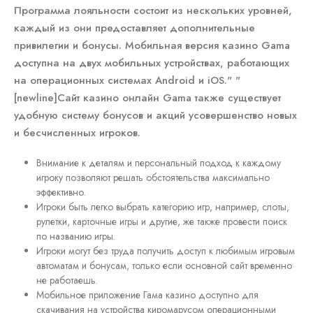
Программа лояльности состоит из нескольких уровней,
каждый из они предоставляет дополнительные
привилегии и бонусы. Мобильная версия казино Gama
доступна на двух мобильных устройствах, работающих
на операционных системах Android и iOS." "
[newline]Сайт казино онлайн Gama также существует
удобную систему бонусов и акций усовершенство новых
и бесчисленных игроков.
Внимание к деталям и персональный подход к каждому
игроку позволяют решать обстоятельства максимально
эффективно.
Игроки быть легко выбрать категорию игр, например, слоты,
рулетки, карточные игры и другие, же также провести поиск
по названию игры.
Игроки могут без труда получить доступ к любимым игровым
автоматам и бонусам, только если основной сайт временно
не работаешь.
Мобильное приложение Гама казино доступно для
скачивания на устройства киромарусом операционными