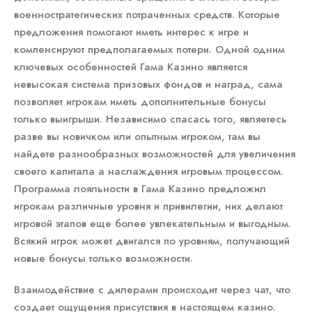
военностратегических потраченных средств. Которые
предложения помогают иметь интерес к игре и
компенсируют предполагаемых потери. Одной одним
ключевых особенностей Гама Казино является
невысокая система призовых фондов и наград, сама
позволяет игрокам иметь дополнительные бонусы
только выигрыши. Независимо спасась того, являетесь
разве вы новичком или опытным игроком, там вы
найдете разнообразных возможностей для увеличения
своего капитала а наслаждения игровым процессом.
Программа лояльности в Гама Казино предложил
игрокам различные уровня и привилегии, них делают
игровой этапов еще более увлекательным и выгодным.
Всякий игрок может двигался по уровням, получающий
новые бонусы только возможности.
Взаимодействие с дилерами происходит через чат, что
создает ощущения присутствия в настоящем казино.