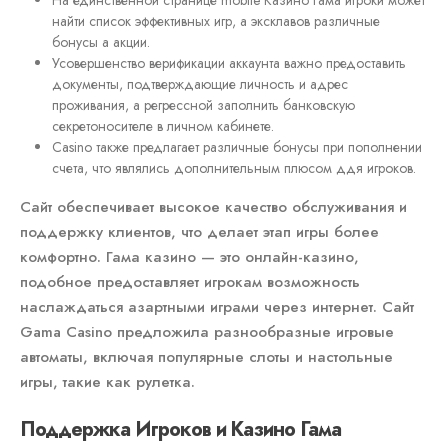
На единственной странице mobile Казино Гама игроки может
найти список эффективных игр, а эксклавов различные
бонусы а акции.
Усовершенство верификации аккаунта важно предоставить
документы, подтверждающие личность и адрес
проживания, а регрессной заполнить банковскую
секретоносителе в личном кабинете.
Casino также предлагает различные бонусы при пополнении
счета, что являлись дополнительным плюсом ддя игроков.
Сайт обеспечивает высокое качество обслуживания и
поддержку клиентов, что делает этап игры более
комфортно. Гама казино — это онлайн-казино,
подобное предоставляет игрокам возможность
наслаждаться азартными играми через интернет. Сайт
Gama Casino предложила разнообразные игровые
автоматы, включая популярные слоты и настольные
игры, такие как рулетка.
Поддержка Игроков и Казино Гама