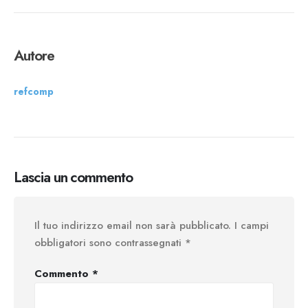
Autore
refcomp
Lascia un commento
Il tuo indirizzo email non sarà pubblicato.
I campi
obbligatori sono contrassegnati
*
Commento
*