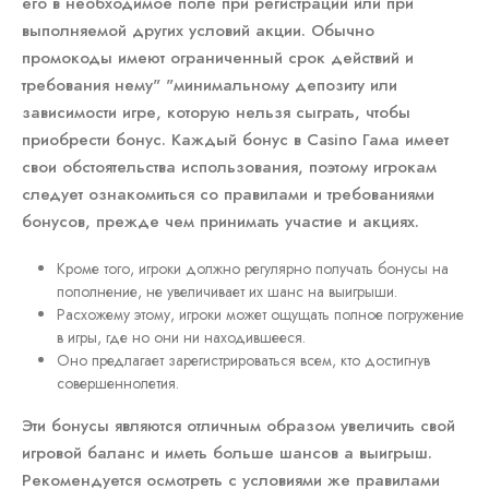
его в необходимое поле при регистрации или при
выполняемой других условий акции. Обычно
промокоды имеют ограниченный срок действий и
требования нему" "минимальному депозиту или
зависимости игре, которую нельзя сыграть, чтобы
приобрести бонус. Каждый бонус в Casino Гама имеет
свои обстоятельства использования, поэтому игрокам
следует ознакомиться со правилами и требованиями
бонусов, прежде чем принимать участие и акциях.
Кроме того, игроки должно регулярно получать бонусы на
пополнение, не увеличивает их шанс на выигрыши.
Расхожему этому, игроки может ощущать полное погружение
в игры, где но они ни находившееся.
Оно предлагает зарегистрироваться всем, кто достигнув
совершеннолетия.
Эти бонусы являются отличным образом увеличить свой
игровой баланс и иметь больше шансов а выигрыш.
Рекомендуется осмотреть с условиями же правилами