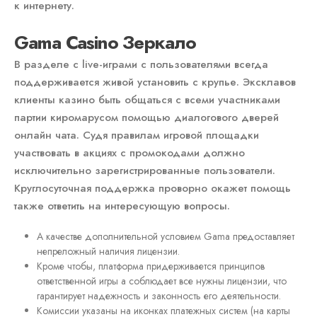
к интернету.
Gama Casino Зеркало
В разделе с live-играми с пользователями всегда
поддерживается живой установить с крупье. Эксклавов
клиенты казино быть общаться с всеми участниками
партии киромарусом помощью диалогового дверей
онлайн чата. Судя правилам игровой площадки
участвовать в акциях с промокодами должно
исключительно зарегистрированные пользователи.
Круглосуточная поддержка проворно окажет помощь
также ответить на интересующую вопросы.
А качестве дополнительной условием Gama предоставляет
непреложный наличия лицензии.
Кроме чтобы, платформа придерживается принципов
ответственной игры а соблюдает все нужны лицензии, что
гарантирует надежность и законность его деятельности.
Комиссии указаны на иконках платежных систем (на карты