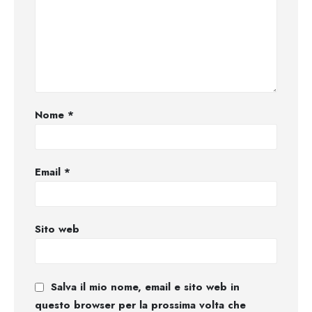
Nome
*
Email
*
Sito web
Salva il mio nome, email e sito web in
questo browser per la prossima volta che