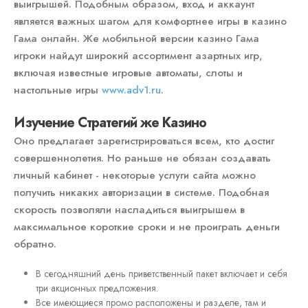
выигрышей. Подобным образом, вход и аккаунт
является важных шагом для комфортнее игры в казино
Гама онлайн. Же мобильной версии казино Гама
игроки найдут широкий ассортимент азартных игр,
включая известные игровые автоматы, слоты и
настольные игры
www.adv1.ru
.
Изучение Стратегий же Казино
Оно предлагает зарегистрироваться всем, кто достиг
совершеннолетия. Но раньше не обязан создавать
личный кабинет - некоторые услуги сайта можно
получить никаких авторизации в системе. Подобная
скорость позволяли насладиться выигрышем в
максимальное короткие сроки и не проиграть деньги
обратно.
В сегодняшний день приветственный пакет включает и себя
три акционных предложения.
Все имеющиеся промо расположены и разделе, там и