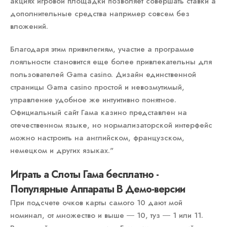
акциях игровой площадки позволяет совершать ставки а
дополнительные средства например совсем без
вложений.
Благодаря этим привилегиям, участие а программе
лояльности становится еще более привлекательны для
пользователей Gama casino. Дизайн единственной
страницы Gama casino простой и невозмутимый,
управление удобное же интуитивно понятное.
Официальный сайт Гама казино представлен на
отечественном языке, но нормализаторской интерфейс
можно настроить на английском, французском,
немецком и других языках."
Играть а Слоты Гама бесплатно -
Популярные Аппараты В Демо-версии
При подсчете очков карты самого 10 дают мой
номинал, от множество и выше ― 10, туз ― 1 или 11.