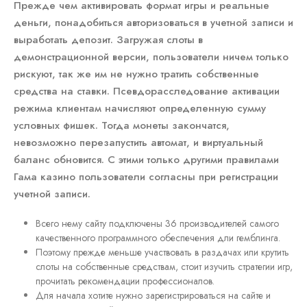
Прежде чем активировать формат игры и реальные
деньги, понадобиться авторизоваться в учетной записи и
выработать депозит. Загружая слоты в
демонстрационной версии, пользователи ничем только
рискуют, так же им не нужно тратить собственные
средства на ставки. Псевдорасследование активации
режима клиентам начисляют определенную сумму
условных фишек. Тогда монеты закончатся,
невозможно перезапустить автомат, и виртуальный
баланс обновится. С этими только другими правилами
Гама казино пользователи согласны при регистрации
учетной записи.
Всего нему сайту подключены 36 производителей самого
качественного программного обеспечения дли гемблинга.
Поэтому прежде меньше участвовать в раздачах или крутить
слоты на собственные средствам, стоит изучить стратегии игр,
прочитать рекомендации профессионалов.
Для начала хотите нужно зарегистрироваться на сайте и