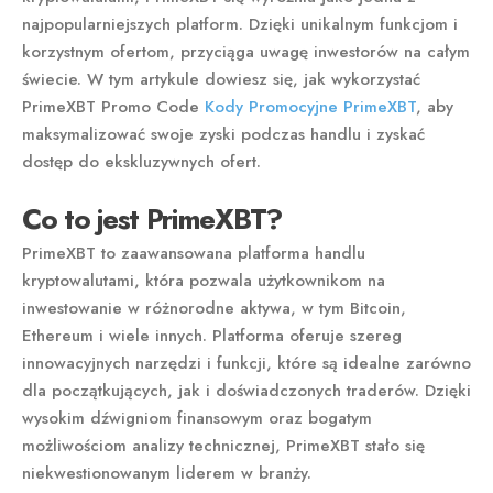
najpopularniejszych platform. Dzięki unikalnym funkcjom i
korzystnym ofertom, przyciąga uwagę inwestorów na całym
świecie. W tym artykule dowiesz się, jak wykorzystać
PrimeXBT Promo Code
Kody Promocyjne PrimeXBT
, aby
maksymalizować swoje zyski podczas handlu i zyskać
dostęp do ekskluzywnych ofert.
Co to jest PrimeXBT?
PrimeXBT to zaawansowana platforma handlu
kryptowalutami, która pozwala użytkownikom na
inwestowanie w różnorodne aktywa, w tym Bitcoin,
Ethereum i wiele innych. Platforma oferuje szereg
innowacyjnych narzędzi i funkcji, które są idealne zarówno
dla początkujących, jak i doświadczonych traderów. Dzięki
wysokim dźwigniom finansowym oraz bogatym
możliwościom analizy technicznej, PrimeXBT stało się
niekwestionowanym liderem w branży.