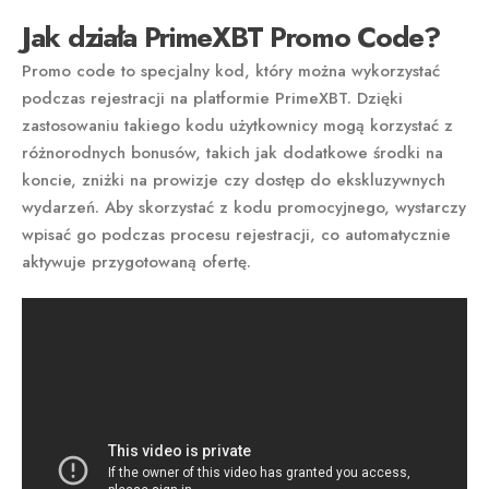
Jak działa PrimeXBT Promo Code?
Promo code to specjalny kod, który można wykorzystać
podczas rejestracji na platformie PrimeXBT. Dzięki
zastosowaniu takiego kodu użytkownicy mogą korzystać z
różnorodnych bonusów, takich jak dodatkowe środki na
koncie, zniżki na prowizje czy dostęp do ekskluzywnych
wydarzeń. Aby skorzystać z kodu promocyjnego, wystarczy
wpisać go podczas procesu rejestracji, co automatycznie
aktywuje przygotowaną ofertę.