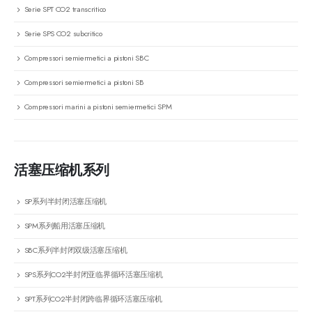
Serie SPT CO2 transcritico
Serie SPS CO2 subcritico
Compressori semiermetici a pistoni SBC
Compressori semiermetici a pistoni SB
Compressori marini a pistoni semiermetici SPM
活塞压缩机系列
SP系列半封闭活塞压缩机
SPM系列船用活塞压缩机
SBC系列半封闭双级活塞压缩机
SPS系列CO2半封闭亚临界循环活塞压缩机
SPT系列CO2半封闭跨临界循环活塞压缩机