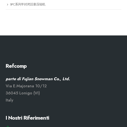
SPC系列半封闭活塞压缩机
Refcomp
parte di Fujian Snowman Co., Ltd.
Via E.Majorana 10/12
36045 Lonigo (VI)
Italy
I Nostri Riferimenti