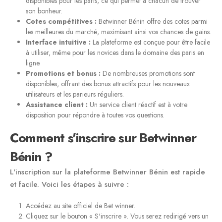
disponibles pour les paris, ce qui permet à chacun de trouver
son bonheur.
Cotes compétitives :
Betwinner Bénin offre des cotes parmi
les meilleures du marché, maximisant ainsi vos chances de gains.
Interface intuitive :
La plateforme est conçue pour être facile
à utiliser, même pour les novices dans le domaine des paris en
ligne.
Promotions et bonus :
De nombreuses promotions sont
disponibles, offrant des bonus attractifs pour les nouveaux
utilisateurs et les parieurs réguliers.
Assistance client :
Un service client réactif est à votre
disposition pour répondre à toutes vos questions.
Comment s'inscrire sur Betwinner
Bénin ?
L'inscription sur la plateforme Betwinner Bénin est rapide
et facile. Voici les étapes à suivre :
Accédez au site officiel de Bet winner.
Cliquez sur le bouton « S'inscrire ». Vous serez redirigé vers un