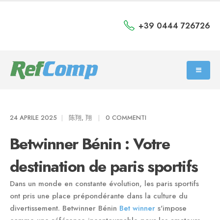
+39 0444 726726
24 APRILE 2025
陈翔, 翔
0 COMMENTI
Betwinner Bénin : Votre
destination de paris sportifs
Dans un monde en constante évolution, les paris sportifs
ont pris une place prépondérante dans la culture du
divertissement. Betwinner Bénin
Bet winner
s'impose