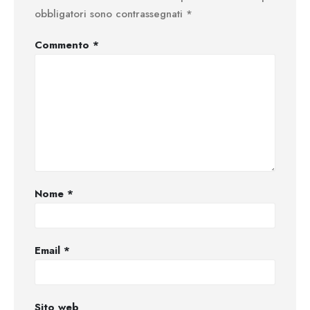
obbligatori sono contrassegnati
*
Commento
*
Nome
*
Email
*
Sito web