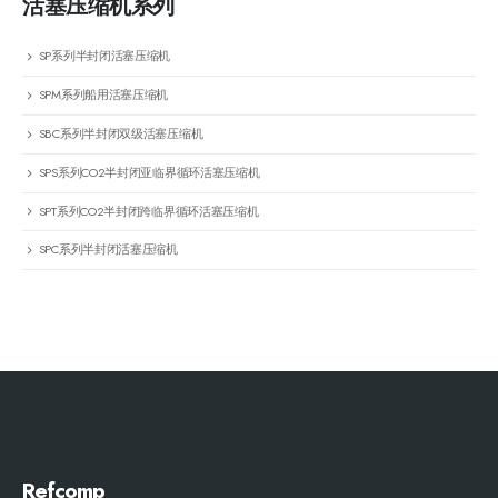
活塞压缩机系列
SP系列半封闭活塞压缩机
SPM系列船用活塞压缩机
SBC系列半封闭双级活塞压缩机
SPS系列CO2半封闭亚临界循环活塞压缩机
SPT系列CO2半封闭跨临界循环活塞压缩机
SPC系列半封闭活塞压缩机
Refcomp