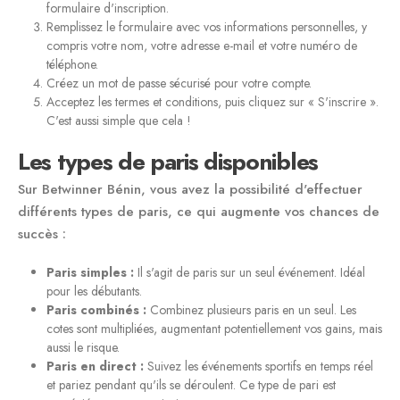
formulaire d'inscription.
Remplissez le formulaire avec vos informations personnelles, y
compris votre nom, votre adresse e-mail et votre numéro de
téléphone.
Créez un mot de passe sécurisé pour votre compte.
Acceptez les termes et conditions, puis cliquez sur « S'inscrire ».
C'est aussi simple que cela !
Les types de paris disponibles
Sur Betwinner Bénin, vous avez la possibilité d'effectuer
différents types de paris, ce qui augmente vos chances de
succès :
Paris simples :
Il s'agit de paris sur un seul événement. Idéal
pour les débutants.
Paris combinés :
Combinez plusieurs paris en un seul. Les
cotes sont multipliées, augmentant potentiellement vos gains, mais
aussi le risque.
Paris en direct :
Suivez les événements sportifs en temps réel
et pariez pendant qu'ils se déroulent. Ce type de pari est