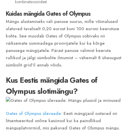
kombinatsioonidest.
Kuidas mängida Gates of Olympus
Mängu alustamiseks vali panuse suurus‚ mille võimalused
ulatuvad tavaliselt 0‚20 eurost kuni 100 euroni keerutuse
kohta. See muudab Gates of Olympus sobivaks nii
väiksemate summadega proovijatele kui ka kõrge
panusega mängijatele. Pärast panuse valimist keeruta
rullikud ja jälgi sümbolite ilmumist – vähemalt 8 ühesugust
sümbolit grid'il annab võidu.
Kus Eestis mängida Gates of
Olympus slotimängu?
Gates of Olympus ülevaade:
Eesti mängijaid ootavad nii
litsentseeritud online kasiinod kui ka paindlikud
mänguplatvormid‚ mis pakuvad Gates of Olympus mängu.