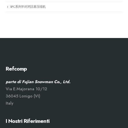
SPC系列半封闭活塞压缩机
Refcomp
parte di Fujian Snowman Co., Ltd.
Via E.Majorana 10/12
36045 Lonigo (VI)
Italy
I Nostri Riferimenti