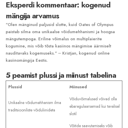
Eksperdi kommentaar: kogenud
mängija arvamus
"Olen mänginud paljusid slotte‚ kuid Gates of Olympus
paistab silma oma unikaalse võidumehhanismi ja hoogsa
mängutempoga. Eriline võimalus on multiplaierite
kogumine‚ mis võib tõsta kasiinos mängimise äärmiselt
nauditavaks kogemuseks." ⎼ Kristjan‚ kogenud online
kasiinomängija Eestis.
5 peamist plussi ja miinust tabelina
Plussid
Miinused
Võiduvõimalused võivad olla
Unikaalne võidumehhanism ilma
ebaregulaarsemad kui tavalisel
traditsiooniliste võiduliinideta
slotil
Võitide saavutamiseks võib