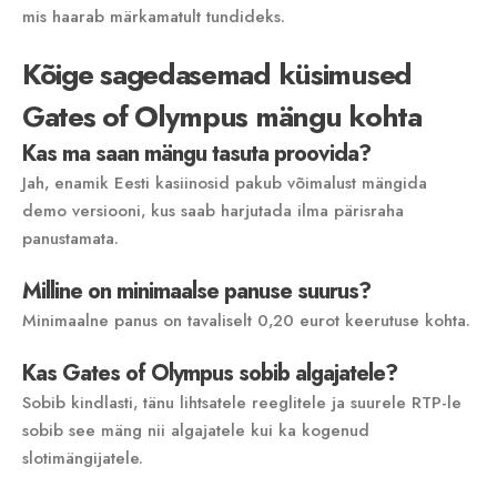
mis haarab märkamatult tundideks.
Kõige sagedasemad küsimused
Gates of Olympus mängu kohta
Kas ma saan mängu tasuta proovida?
Jah‚ enamik Eesti kasiinosid pakub võimalust mängida
demo versiooni‚ kus saab harjutada ilma pärisraha
panustamata.
Milline on minimaalse panuse suurus?
Minimaalne panus on tavaliselt 0‚20 eurot keerutuse kohta.
Kas Gates of Olympus sobib algajatele?
Sobib kindlasti‚ tänu lihtsatele reeglitele ja suurele RTP-le
sobib see mäng nii algajatele kui ka kogenud
slotimängijatele.