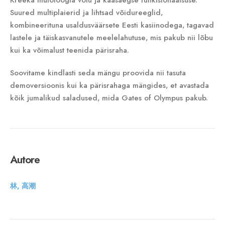
Kreeka mütoloogia võlu ja kaasaegse funktsionaalsuse.
Suured multiplaierid ja lihtsad võidureeglid‚
kombineerituna usaldusväärsete Eesti kasiinodega‚ tagavad
lastele ja täiskasvanutele meelelahutuse‚ mis pakub nii lõbu
kui ka võimalust teenida pärisraha.
Soovitame kindlasti seda mängu proovida nii tasuta
demoversioonis kui ka pärisrahaga mängides‚ et avastada
kõik jumalikud saladused‚ mida Gates of Olympus pakub.
Autore
林, 高潮