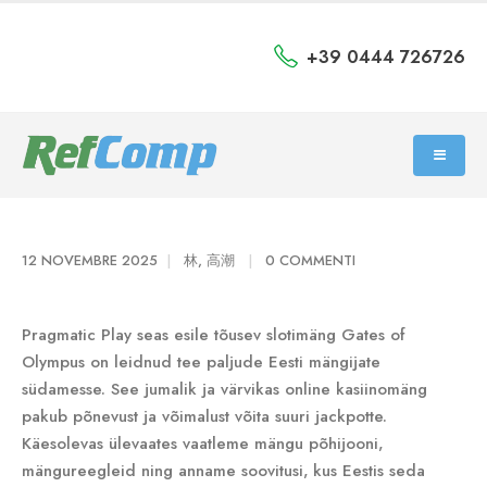
+39 0444 726726
12 NOVEMBRE 2025
林, 高潮
0 COMMENTI
Pragmatic Play seas esile tõusev slotimäng Gates of
Olympus on leidnud tee paljude Eesti mängijate
südamesse. See jumalik ja värvikas online kasiinomäng
pakub põnevust ja võimalust võita suuri jackpotte.
Käesolevas ülevaates vaatleme mängu põhijooni‚
mängureegleid ning anname soovitusi‚ kus Eestis seda