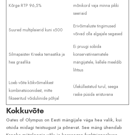
Kõrge RTP 96‚5%
mõnikord vaja minna pikki
seeriaid
Erivõimaluste tingimused
Suured multiplaierid kuni x500
võivad olla algajale segased
Ei pruugi sobida
Silmapaistev Kreeka temaatika ja
konservatiivsematele
hea graafika
mängijatele‚ kellele meeldib
lihtsus
Loeb võite kõikvõimalikest
Üleküllastatud turul‚ seega
kombinatsioonidest‚ mitte
raske püsida eristuvana
fikseeritud võiduliinide põhjal
Kokkuvõte
Gates of Olympus on Eesti mängijale väga hea valik‚ kui
otsida midagi teistsugust ja põnevat. See mäng ühendab