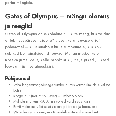
parim mängida.
Gates of Olympus – mängu olemus
ja reeglid
Gates of Olympus on 6-kohaline rullikute mäng‚ kus võidud
ei teki tavapäraselt „joone“ alusel‚ vaid taevase grid'i
põhimõttel – kuus sümbolit kuuele mõõtmele‚ kus kõik
sobivad kombinatsioonid loevad. Mängu maskotiks on
Kreeka jumal Zeus‚ kelle pronksist kujutis ja pikad juuksed
loovad müstilise atmosfääri.
Põhijooned
Vaba langemissagedusega sümbolid‚ mis võivad ilmuda suvalisse
kohta;
Kõrge RTP (Return to Player) – umbes 96‚5%;
Multiplaierid kuni x500‚ mis võivad kordistada võite;
Erivõimalusena võid saada tasuta pöördeid ja boonuseid;
Win-all-ways süsteem‚ mis tähendab võite kõikvõimalikest