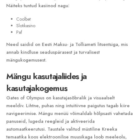
Näiteks tuntud kasiinod nagu:
Coolbet
Slotikasino
Paf
Need saidid on Eesti Maksu- ja Tolliameti litsentsiga‚ mis
annab kindluse seaduspärasest ja turvalisest
mängukogemusest.
Mängu kasutajaliides ja
kasutajakogemus
Gates of Olympus on kasutajasõbralik ja visuaalselt
meeldiv. Lihtne‚ puhas ning intuitiivne paigutus tagab kiire
navigeerimise. Mängu menüü võimaldab hõlpsasti vahetada
panuseid‚ lugeda reegleid ja aktiveerida
automaatkeerutusi. Taustale valitud müstiline Kreeka
temaatika koos elektroonilise muusikaga loob meeleolu‚