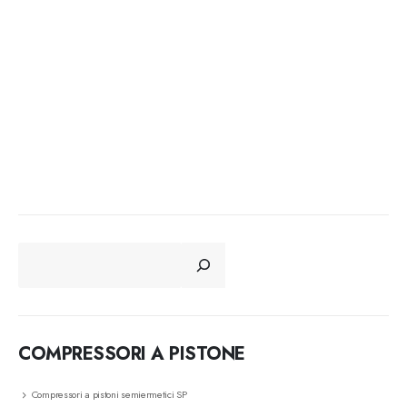
CERCA
COMPRESSORI A PISTONE
Compressori a pistoni semiermetici SP