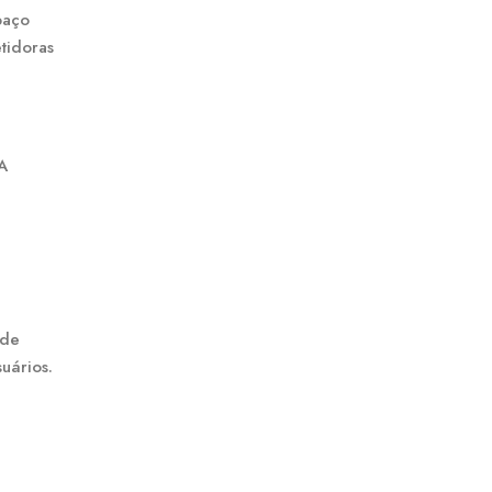
paço
tidoras
A
 de
uários.