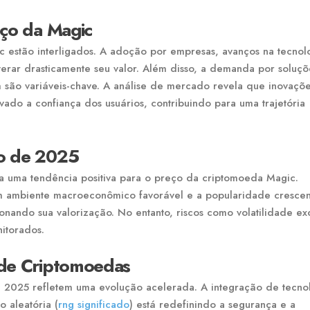
eço da Magic
c estão interligados. A adoção por empresas, avanços na tecnol
terar drasticamente seu valor. Além disso, a demanda por soluçõ
 são variáveis-chave. A análise de mercado revela que inovaçõ
vado a confiança dos usuários, contribuindo para uma trajetória
io de 2025
a uma tendência positiva para o preço da criptomoeda Magic.
m ambiente macroeconômico favorável e a popularidade cresce
onando sua valorização. No entanto, riscos como volatilidade ex
itorados.
 de Criptomoedas
2025 refletem uma evolução acelerada. A integração de tecno
o aleatória (
rng significado
) está redefinindo a segurança e a