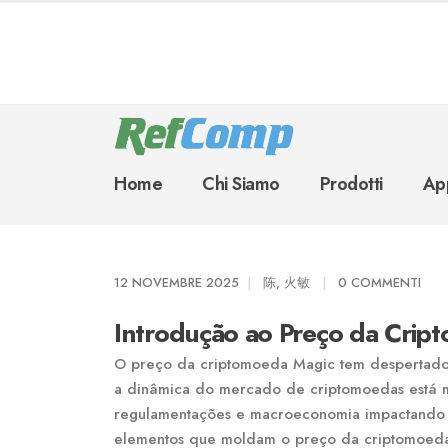
Home
Chi Siamo
Prodotti
App
12 NOVEMBRE 2025
陈, 火敏
0 COMMENTI
Introdução ao Preço da Crip
O preço da criptomoeda Magic tem despertado i
a dinâmica do mercado de criptomoedas está ma
regulamentações e macroeconomia impactando di
elementos que moldam o preço da criptomoeda 