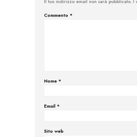
Il tuo indirizzo email non sarà pubblicato.
I
Commento
*
Nome
*
Email
*
Sito web