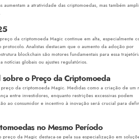
nas aumentam a atratividade das criptomoedas, mas também ampl
.
25
preço da criptomoeda Magic continue em alta, especialmente c
no protocolo. Analistas destacam que o aumento da adoção por
aestrutura blockchain são motores fundamentais para essa trajetór
notícias globais ou ajustes regulatórios.
il sobre o Preço da Criptomoeda
no preço da criptomoeda Magic. Medidas como a criação de um
ança entre investidores, enquanto restrições excessivas podem
ão ao consumidor e incentivo à inovação será crucial para defin
ptomoedas no Mesmo Período
preço da Magic destaca-se pela sua especialização em soluçõ