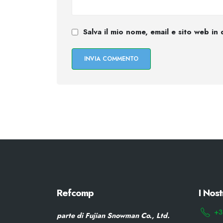
Salva il mio nome, email e sito web i
Refcomp
I Nost
+3
parte di Fujian Snowman Co., Ltd.