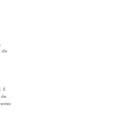
,
a de
. É
o de
rentes