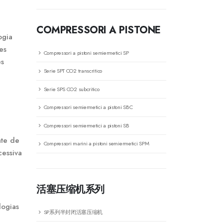
COMPRESSORI A PISTONE
ogia
es
Compressori a pistoni semiermetici SP
es
Serie SPT CO2 transcritico
Serie SPS CO2 subcritico
Compressori semiermetici a pistoni SBC
Compressori semiermetici a pistoni SB
nte de
Compressori marini a pistoni semiermetici SPM
cessiva
活塞压缩机系列
logias
SP系列半封闭活塞压缩机