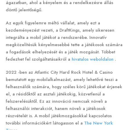
ágazatban, ahol a kényelem és a rendelkezésre állás
döntő jelentőségű.
Az egyik figyelemre méltó vállalat, amely ezt a
kezdeményezést vezeti, a DraftKings, amely sikeresen
integrálta a mobil játékot a rendszerébe. Innovatív
megközelítésük kényelmesebbé tette a játékosok számára
a fogadások elhelyezését és a játék mozgását. Többet
fedezhet fel szolgáltatásaikról a
hivatalos weboldalon
.
2022 -ben az Atlantic City Hard Rock Hotel & Casino
bemutatott egy mobilalkalmazást, amely lehetővé teszi a
felhasználók számára, hogy széles körű játékokat érjenek
el, a résidőktől az asztali játékokig, közvetlenül a
felszerelésüktől. Ez az innováció nemcsak növeli a
felhasználói interakciót, hanem növeli a játékosok
részvételét is. A mobil játékmozgásokkal kapcsolatos
további információkért látogasson el a
The New York