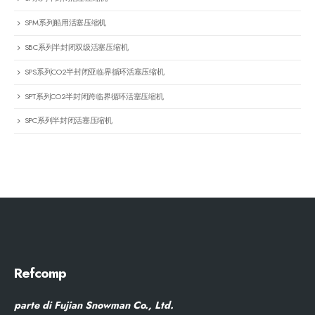
SPM系列船用活塞压缩机
SBC系列半封闭双级活塞压缩机
SPS系列CO2半封闭亚临界循环活塞压缩机
SPT系列CO2半封闭跨临界循环活塞压缩机
SPC系列半封闭活塞压缩机
Refcomp
parte di Fujian Snowman Co., Ltd.