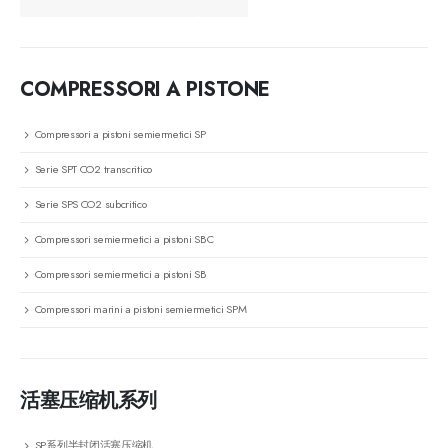
COMPRESSORI A PISTONE
Compressori a pistoni semiermetici SP
Serie SPT CO2 transcritico
Serie SPS CO2 subcritico
Compressori semiermetici a pistoni SBC
Compressori semiermetici a pistoni SB
Compressori marini a pistoni semiermetici SPM
活塞压缩机系列
SP系列半封闭活塞压缩机