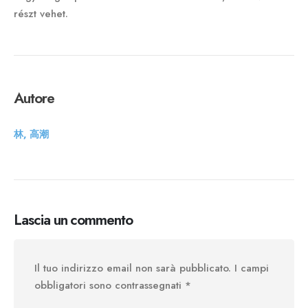
részt vehet.
Autore
林, 高潮
Lascia un commento
Il tuo indirizzo email non sarà pubblicato.
I campi
obbligatori sono contrassegnati
*