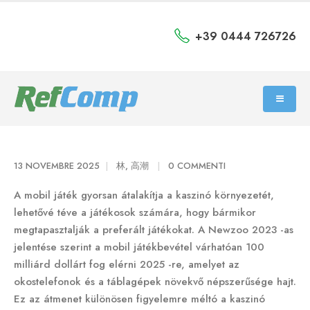
+39 0444 726726
13 NOVEMBRE 2025
林, 高潮
0 COMMENTI
A mobil játék gyorsan átalakítja a kaszinó környezetét,
lehetővé téve a játékosok számára, hogy bármikor
megtapasztalják a preferált játékokat. A Newzoo 2023 -as
jelentése szerint a mobil játékbevétel várhatóan 100
milliárd dollárt fog elérni 2025 -re, amelyet az
okostelefonok és a táblagépek növekvő népszerűsége hajt.
Ez az átmenet különösen figyelemre méltó a kaszinó