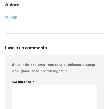
Autore
陈, 火敏
Lascia un commento
Il tuo indirizzo email non sarà pubblicato.
I campi
obbligatori sono contrassegnati
*
Commento
*