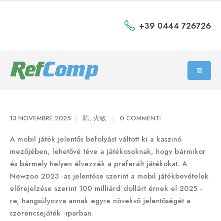
+39 0444 726726
13 NOVEMBRE 2025
陈, 火敏
0 COMMENTI
A mobil játék jelentős befolyást váltott ki a kaszinó
mezőjében, lehetővé téve a játékosoknak, hogy bármikor
és bármely helyen élvezzék a preferált játékokat. A
Newzoo 2023 -as jelentése szerint a mobil játékbevételek
előrejelzése szerint 100 milliárd dollárt érnek el 2025 -
re, hangsúlyozva annak egyre növekvő jelentőségét a
szerencsejáték -iparban.