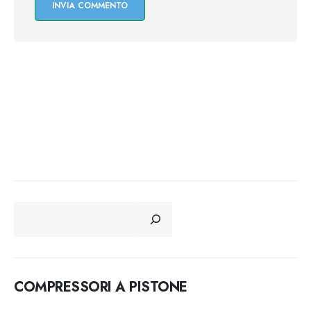
CERCA
COMPRESSORI A PISTONE