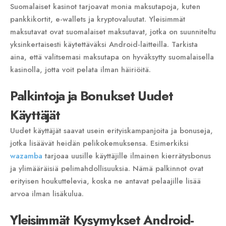
Suomalaiset kasinot tarjoavat monia maksutapoja, kuten
pankkikortit, e-wallets ja kryptovaluutat. Yleisimmät
maksutavat ovat suomalaiset maksutavat, jotka on suunniteltu
yksinkertaisesti käytettäväksi Android-laitteilla. Tarkista
aina, että valitsemasi maksutapa on hyväksytty suomalaisella
kasinolla, jotta voit pelata ilman häiriöitä.
Palkintoja ja Bonukset Uudet
Käyttäjät
Uudet käyttäjät saavat usein erityiskampanjoita ja bonuseja,
jotka lisäävät heidän pelikokemuksensa. Esimerkiksi
wazamba
tarjoaa uusille käyttäjille ilmainen kierrätysbonus
ja ylimääräisiä pelimahdollisuuksia. Nämä palkinnot ovat
erityisen houkuttelevia, koska ne antavat pelaajille lisää
arvoa ilman lisäkulua.
Yleisimmät Kysymykset Android-