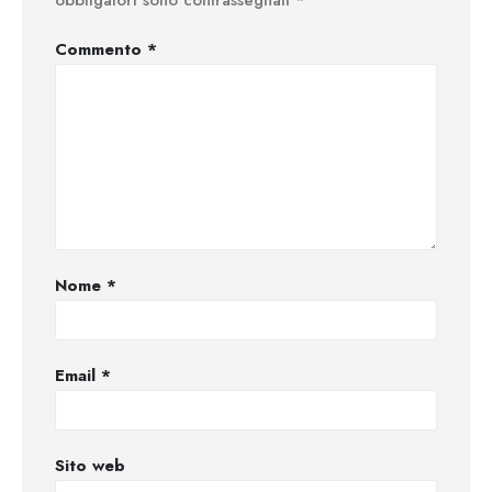
obbligatori sono contrassegnati
*
Commento
*
Nome
*
Email
*
Sito web