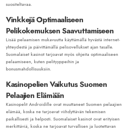
suositeltavaa.
Vinkkejä Optimaaliseen
Pelikokemuksen Saavuttamiseen
Lisää pelaamisen mukavuutta käyttämällä hyvästä internet-
yhteydestä ja päivittämällä pelisovellukset ajan tasalle.
Suomalaiset kasinot tarjoavat myös ohjeita optimaaliseen
pelaamiseen, kuten pelityyppeihin ja
bonusmahdollisuuksiin.
Kasinopelien Vaikutus Suomen
Pelaajien Elämään
Kasinopelit Androidille ovat muuttaneet Suomen pelaajien
elämää, koska ne tarjoavat viihdyttävän tekemisen
paikallisesti ja helposti. Suomalaiset kasinot ovat erityisen
merkittäviä, koska ne tarjoavat turvallisen ja luotettavan