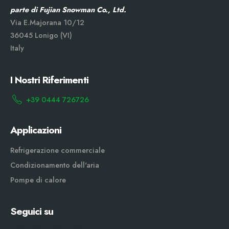
parte di Fujian Snowman Co., Ltd.
Via E.Majorana 10/12
36045 Lonigo (VI)
Italy
I Nostri Riferimenti
+39 0444 726726
Applicazioni
Refrigerazione commerciale
Condizionamento dell'aria
Pompe di calore
Seguici su