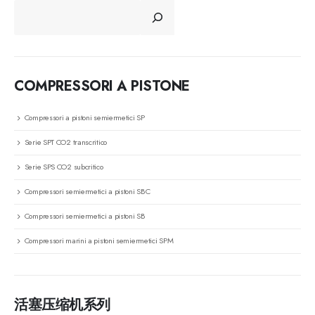
CERCA
COMPRESSORI A PISTONE
Compressori a pistoni semiermetici SP
Serie SPT CO2 transcritico
Serie SPS CO2 subcritico
Compressori semiermetici a pistoni SBC
Compressori semiermetici a pistoni SB
Compressori marini a pistoni semiermetici SPM
活塞压缩机系列