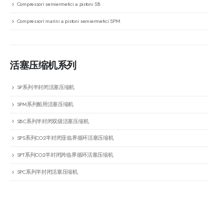
Compressori semiermetici a pistoni SB
Compressori marini a pistoni semiermetici SPM
活塞压缩机系列
SP系列半封闭活塞压缩机
SPM系列船用活塞压缩机
SBC系列半封闭双级活塞压缩机
SPS系列CO2半封闭亚临界循环活塞压缩机
SPT系列CO2半封闭跨临界循环活塞压缩机
SPC系列半封闭活塞压缩机