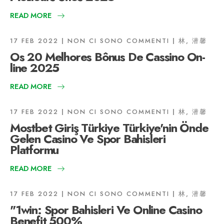
READ MORE
17 FEB 2022
NON CI SONO COMMENTI
林, 潜馨
Os 20 Melhores Bônus De Cassino On-
line 2025
READ MORE
17 FEB 2022
NON CI SONO COMMENTI
林, 潜馨
Mostbet Giriş Türkiye Türkiye'nin Önde
Gelen Casino Ve Spor Bahisleri
Platformu
READ MORE
17 FEB 2022
NON CI SONO COMMENTI
林, 潜馨
"1win: Spor Bahisleri Ve Online Casino
Benefit 500%