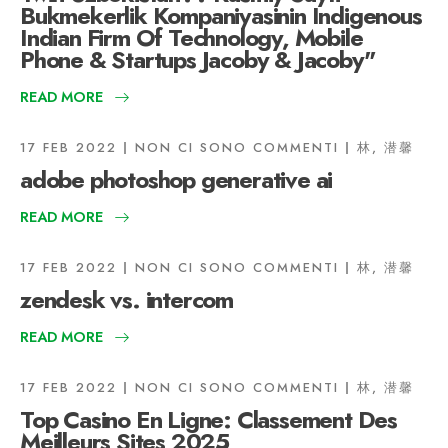
Bukmekerlik Kompaniyasinin Indigenous
Indian Firm Of Technology, Mobile
Phone & Startups Jacoby & Jacoby"
READ MORE
17 FEB 2022
NON CI SONO COMMENTI
林, 潜馨
adobe photoshop generative ai
READ MORE
17 FEB 2022
NON CI SONO COMMENTI
林, 潜馨
zendesk vs. intercom
READ MORE
17 FEB 2022
NON CI SONO COMMENTI
林, 潜馨
Top Casino En Ligne: Classement Des
Meilleurs Sites 2025