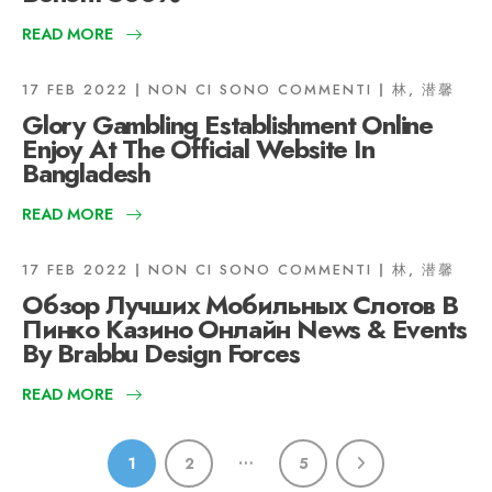
READ MORE
17 FEB 2022
NON CI SONO COMMENTI
林, 潜馨
Glory Gambling Establishment Online ️
Enjoy At The Official Website In
Bangladesh
READ MORE
17 FEB 2022
NON CI SONO COMMENTI
林, 潜馨
Обзор Лучших Мобильных Слотов В
Пинко Казино Онлайн News & Events
By Brabbu Design Forces
READ MORE
…
1
2
5