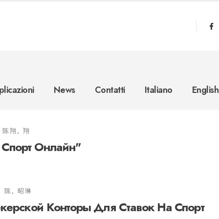
licazioni
News
Contatti
Italiano
English
陈翔, 翔
 Спорт Онлайн"
陈, 昭琳
керской Конторы Для Ставок На Спорт