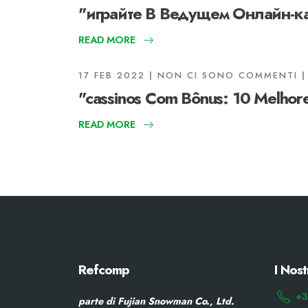
"играйте В Ведущем Онлайн-ка
READ MORE
17 FEB 2022
NON CI SONO COMMENTI
"cassinos Com Bônus: 10 Melhor
READ MORE
Refcomp
I Nost
+3
parte di Fujian Snowman Co., Ltd.