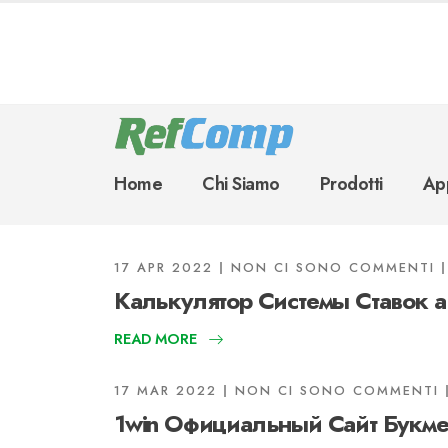
Home
Chi Siamo
Prodotti
App
17 APR 2022
NON CI SONO COMMENTI
Калькулятор Системы Ставок а
READ MORE
17 MAR 2022
NON CI SONO COMMENTI
1win Официальный Сайт Букме