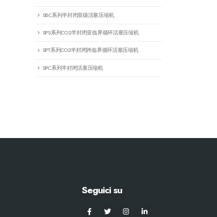
SBC系列半封闭双级活塞压缩机
SPS系列CO2半封闭亚临界循环活塞压缩机
SPT系列CO2半封闭跨临界循环活塞压缩机
SPC系列半封闭活塞压缩机
Seguici su