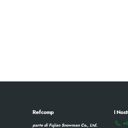
Refcomp
I Nost
+3
parte di Fujian Snowman Co., Ltd.