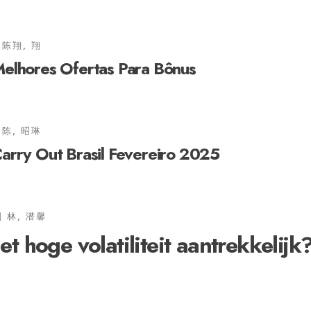
陈翔, 翔
elhores Ofertas Para Bônus
陈, 昭琳
arry Out Brasil Fevereiro 2025
林, 潜馨
 hoge volatiliteit aantrekkelijk