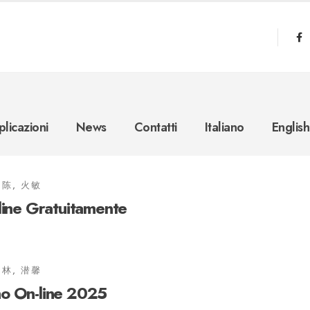
licazioni
News
Contatti
Italiano
English
陈, 火敏
line Gratuitamente
林, 潜馨
o On-line 2025