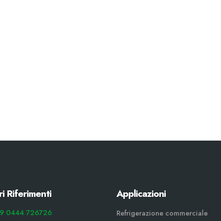
ri Riferimenti
Applicazioni
9 0444 726726
Refrigerazione commerciale