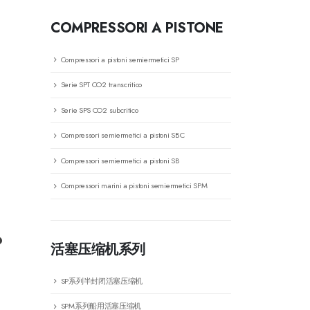
COMPRESSORI A PISTONE
Compressori a pistoni semiermetici SP
Serie SPT CO2 transcritico
Serie SPS CO2 subcritico
Compressori semiermetici a pistoni SBC
Compressori semiermetici a pistoni SB
Compressori marini a pistoni semiermetici SPM
?
活塞压缩机系列
SP系列半封闭活塞压缩机
SPM系列船用活塞压缩机