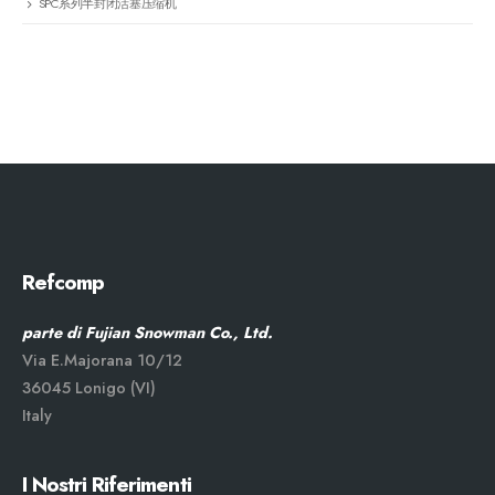
SPC系列半封闭活塞压缩机
Refcomp
parte di Fujian Snowman Co., Ltd.
Via E.Majorana 10/12
36045 Lonigo (VI)
Italy
I Nostri Riferimenti