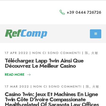
+39 0444 726726
17 APR 2022
NON CI SONO COMMENTI
陈, 火敏
Téléchargez Lapp 1win Ainsi Que
Découvrez Le Meilleur Casino
READ MORE
17 MAR 2022
NON CI SONO COMMENTI
陈, 火敏
Casino 1win: Jeux Et Machines En Ligne
1win Côte D'ivoire Compassionate
Health-related Of Sarasota Law Offices