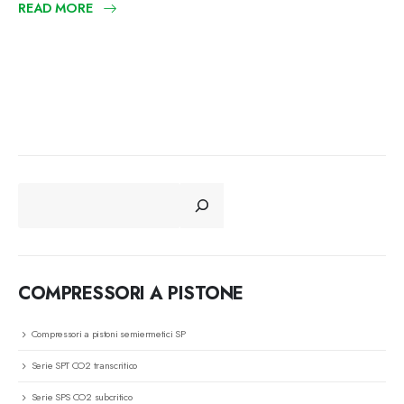
READ MORE
CERCA
COMPRESSORI A PISTONE
Compressori a pistoni semiermetici SP
Serie SPT CO2 transcritico
Serie SPS CO2 subcritico