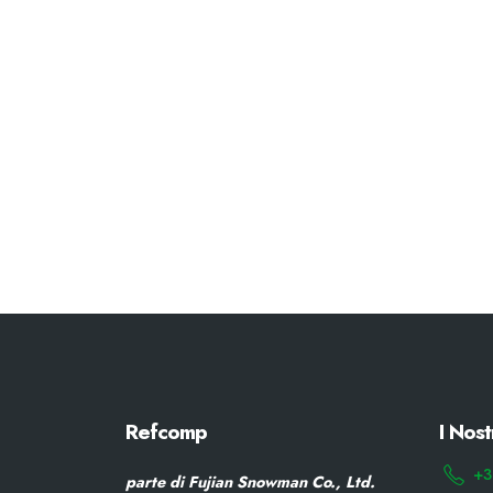
Refcomp
I Nost
+3
parte di Fujian Snowman Co., Ltd.