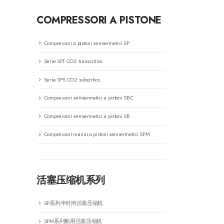
COMPRESSORI A PISTONE
Compressori a pistoni semiermetici SP
Serie SPT CO2 transcritico
Serie SPS CO2 subcritico
Compressori semiermetici a pistoni SBC
Compressori semiermetici a pistoni SB
Compressori marini a pistoni semiermetici SPM
活塞压缩机系列
SP系列半封闭活塞压缩机
SPM系列船用活塞压缩机