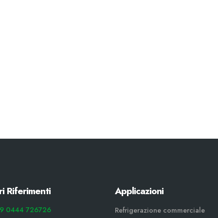
ri Riferimenti
Applicazioni
9 0444 726726
Refrigerazione commerciale