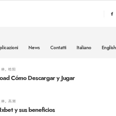
licazioni
News
Contatti
Italiano
English
林, 晗阳
oad Cómo Descargar y Jugar
林, 高潮
xbet y sus beneficios