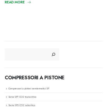
READ MORE
CERCA
COMPRESSORI A PISTONE
Compressori a pistoni semiermetici SP
Serie SPT CO2 transcritico
Serie SPS CO2 subcritico