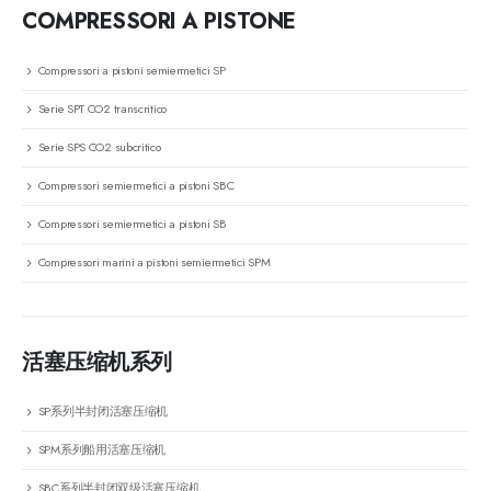
COMPRESSORI A PISTONE
Compressori a pistoni semiermetici SP
Serie SPT CO2 transcritico
Serie SPS CO2 subcritico
Compressori semiermetici a pistoni SBC
Compressori semiermetici a pistoni SB
Compressori marini a pistoni semiermetici SPM
活塞压缩机系列
SP系列半封闭活塞压缩机
SPM系列船用活塞压缩机
SBC系列半封闭双级活塞压缩机