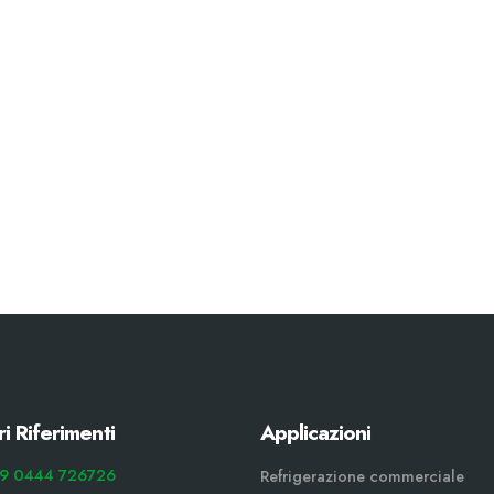
ri Riferimenti
Applicazioni
9 0444 726726
Refrigerazione commerciale