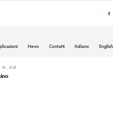
licazioni
News
Contatti
Italiano
English
林, 高潮
sino