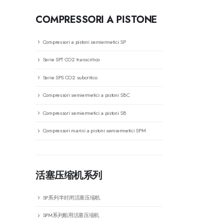
COMPRESSORI A PISTONE
Compressori a pistoni semiermetici SP
Serie SPT CO2 transcritico
Serie SPS CO2 subcritico
Compressori semiermetici a pistoni SBC
Compressori semiermetici a pistoni SB
Compressori marini a pistoni semiermetici SPM
活塞压缩机系列
SP系列半封闭活塞压缩机
SPM系列船用活塞压缩机