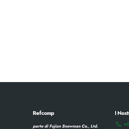
Refcomp
I Nost
+3
parte di Fujian Snowman Co., Ltd.