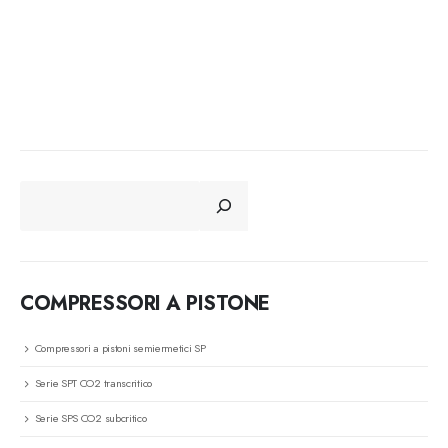
CERCA
COMPRESSORI A PISTONE
Compressori a pistoni semiermetici SP
Serie SPT CO2 transcritico
Serie SPS CO2 subcritico