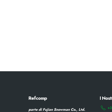
Refcomp
I Nost
+3
parte di Fujian Snowman Co., Ltd.