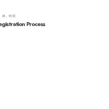
林, 晗阳
gistration Process