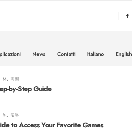
licazioni
News
Contatti
Italiano
English
林, 高潮
ep-by-Step Guide
陈, 昭琳
de to Access Your Favorite Games