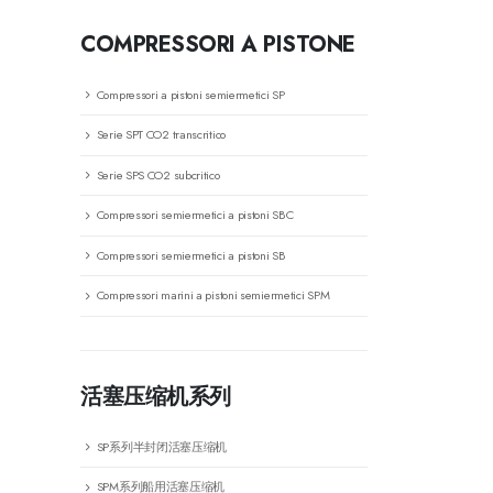
COMPRESSORI A PISTONE
Compressori a pistoni semiermetici SP
Serie SPT CO2 transcritico
Serie SPS CO2 subcritico
Compressori semiermetici a pistoni SBC
Compressori semiermetici a pistoni SB
Compressori marini a pistoni semiermetici SPM
活塞压缩机系列
SP系列半封闭活塞压缩机
SPM系列船用活塞压缩机