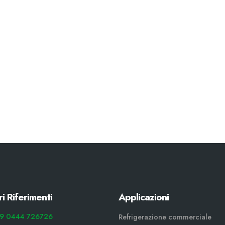
ri Riferimenti
Applicazioni
9 0444 726726
Refrigerazione commerciale