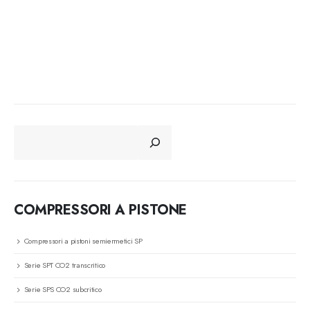
CERCA
COMPRESSORI A PISTONE
Compressori a pistoni semiermetici SP
Serie SPT CO2 transcritico
Serie SPS CO2 subcritico