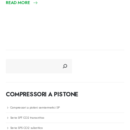
READ MORE
CERCA
COMPRESSORI A PISTONE
Compressori a pistoni semiermetici SP
Serie SPT CO2 transcritico
Serie SPS CO2 subcritico