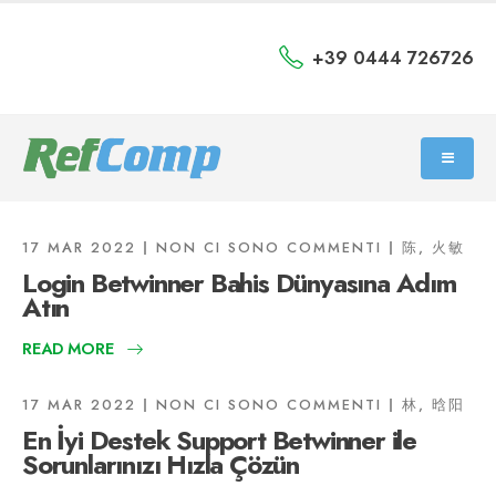
+39 0444 726726
17 MAR 2022
NON CI SONO COMMENTI
陈, 火敏
Login Betwinner Bahis Dünyasına Adım
Atın
READ MORE
17 MAR 2022
NON CI SONO COMMENTI
林, 晗阳
En İyi Destek Support Betwinner ile
Sorunlarınızı Hızla Çözün