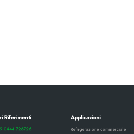
ri Riferimenti
Applicazioni
9 0444 726726
Refrigerazione commerciale