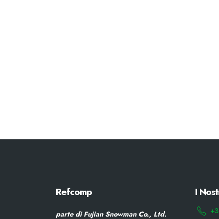
Refcomp
I Nost
+3
parte di Fujian Snowman Co., Ltd.