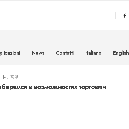
licazioni
News
Contatti
Italiano
English
林, 高潮
зберемся в возможностях торговли