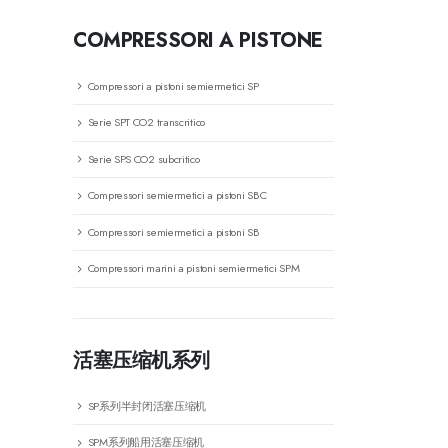
COMPRESSORI A PISTONE
Compressori a pistoni semiermetici SP
Serie SPT CO2 transcritico
Serie SPS CO2 subcritico
Compressori semiermetici a pistoni SBC
Compressori semiermetici a pistoni SB
Compressori marini a pistoni semiermetici SPM
活塞压缩机系列
SP系列半封闭活塞压缩机
SPM系列船用活塞压缩机