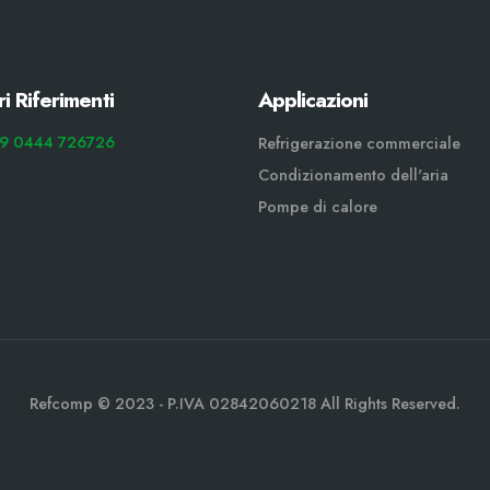
ri Riferimenti
Applicazioni
9 0444 726726
Refrigerazione commerciale
Condizionamento dell'aria
Pompe di calore
Refcomp © 2023 - P.IVA 02842060218 All Rights Reserved.