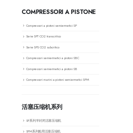
COMPRESSORI A PISTONE
Compressori a pistoni semiermetici SP
Serie SPT CO2 transcritico
Serie SPS CO2 subcritico
Compressori semiermetici a pistoni SBC
Compressori semiermetici a pistoni SB
Compressori marini a pistoni semiermetici SPM
活塞压缩机系列
SP系列半封闭活塞压缩机
SPM系列船用活塞压缩机