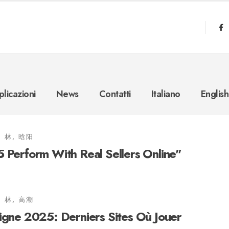
licazioni
News
Contatti
Italiano
English
林, 晗阳
 Perform With Real Sellers Online"
林, 高潮
igne 2025: Derniers Sites Où Jouer