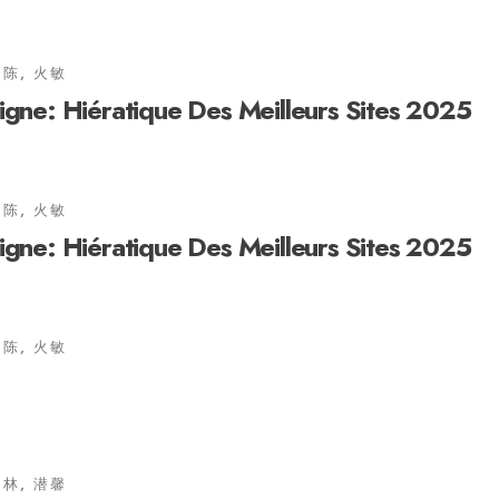
陈, 火敏
igne: Hiératique Des Meilleurs Sites 2025
陈, 火敏
igne: Hiératique Des Meilleurs Sites 2025
陈, 火敏
林, 潜馨