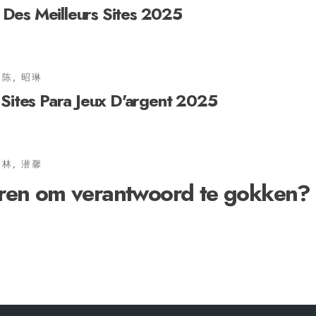
 Des Meilleurs Sites 2025
陈, 昭琳
t Sites Para Jeux D'argent 2025
林, 潜馨
eren om verantwoord te gokken?